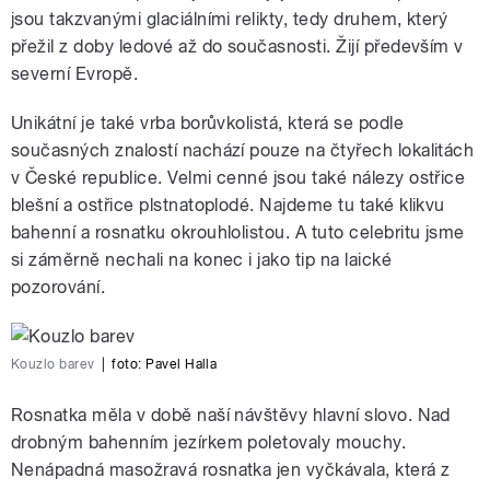
jsou takzvanými glaciálními relikty, tedy druhem, který
přežil z doby ledové až do současnosti. Žijí především v
severní Evropě.
Unikátní je také vrba borůvkolistá, která se podle
současných znalostí nachází pouze na čtyřech lokalitách
v České republice. Velmi cenné jsou také nálezy ostřice
blešní a ostřice plstnatoplodé. Najdeme tu také klikvu
bahenní a rosnatku okrouhlolistou. A tuto celebritu jsme
si záměrně nechali na konec i jako tip na laické
pozorování.
Kouzlo barev
|
foto:
Pavel Halla
Rosnatka měla v době naší návštěvy hlavní slovo. Nad
drobným bahenním jezírkem poletovaly mouchy.
Nenápadná masožravá rosnatka jen vyčkávala, která z