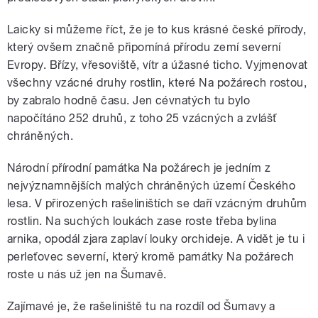
Laicky si můžeme říct, že je to kus krásné české přírody,
který ovšem značně připomíná přírodu zemí severní
Evropy. Břízy, vřesoviště, vítr a úžasné ticho. Vyjmenovat
všechny vzácné druhy rostlin, které Na požárech rostou,
by zabralo hodně času. Jen cévnatých tu bylo
napočítáno 252 druhů, z toho 25 vzácných a zvlášť
chráněných.
Národní přírodní památka Na požárech je jedním z
nejvýznamnějších malých chráněných území Českého
lesa. V přirozených rašeliništích se daří vzácným druhům
rostlin. Na suchých loukách zase roste třeba bylina
arnika, opodál zjara zaplaví louky orchideje. A vidět je tu i
perleťovec severní, který kromě památky Na požárech
roste u nás už jen na Šumavě.
Zajímavé je, že rašeliniště tu na rozdíl od Šumavy a