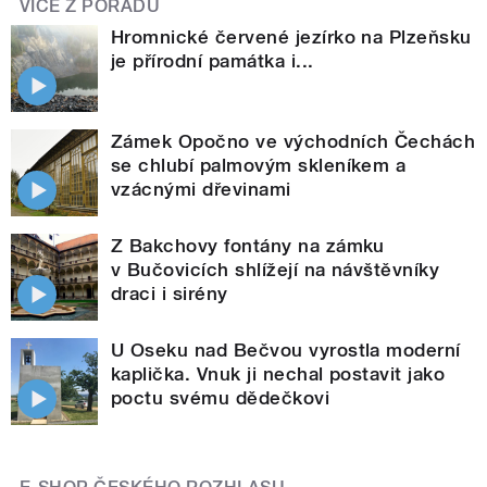
VÍCE Z POŘADU
Hromnické červené jezírko na Plzeňsku
je přírodní památka i...
Zámek Opočno ve východních Čechách
se chlubí palmovým skleníkem a
vzácnými dřevinami
Z Bakchovy fontány na zámku
v Bučovicích shlížejí na návštěvníky
draci i sirény
U Oseku nad Bečvou vyrostla moderní
kaplička. Vnuk ji nechal postavit jako
poctu svému dědečkovi