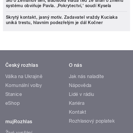
Šlo o Zemanův sen, Babišova vláda teď ze snah o změnu
systému obviňuje Pavla. ‚Pokrytectví,‘ soudí Kysela
Skrytý kontakt, jasný motiv. Zadavatel vraždy Kuciaka
uniká trestu, hlavním podezřelým je dál Kočner
Český rozhlas
O nás
Válka na Ukrajině
Jak nás naladíte
Komunální volby
Nápověda
Stanice
Lidé v rádiu
eShop
Kariéra
Kontakt
Rozhlasový poplatek
mujRozhlas
Živé vysílání