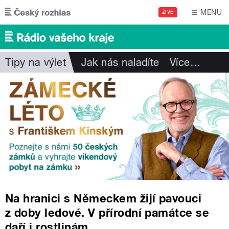
Přejít k hlavnímu obsahu
MENU
ŽIVĚ
Tipy na výlet
Jak nás naladíte
Více
…
Na hranici s Německem žijí pavouci
z doby ledové. V přírodní památce se
daří i rostlinám