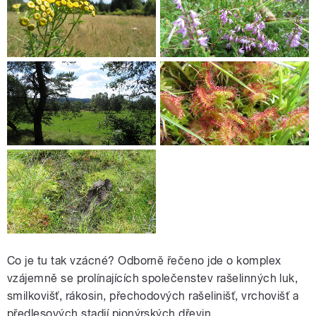
Co je tu tak vzácné? Odborně řečeno jde o komplex
vzájemně se prolínajících společenstev rašelinných luk,
smilkovišť, rákosin, přechodových rašelinišť, vrchovišť a
předlesových stadií pionýrských dřevin.