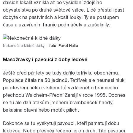
dalších lokalit vznikla až po vysídlení zdejšího
obyvatelstva po druhé světové válce. Lidé přestali pást
dobytek na pastvinách a kosit louky. Ty se postupem
času a uzavřením hranic podmáčely a zrašelinily.
Nekonečné klidné dálky
|
foto:
Pavel Halla
Masožravky i pavouci z doby ledové
Ještě před pár lety se tady dařilo tetřívku obecnému.
Populace čítala na 50 jedinců. Tetřívek ale neunesl hluk
po otevření několik kilometrů vzdáleného hraničního
přechodu Waldheim-Přední Zahájí v roce 1995. Dodnes
se tu ale daří ptákům jménem bramboříček hnědý,
bekasina otavní nebo moták pilich.
Dokonce se tu vyskytují pavouci, kteří pamatují dobu
ledovou. Nebo přesněji řečeno jejich druh. Tito pavouci