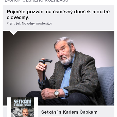
E-SHOP ČESKÉHO ROZHLASU
Přijměte pozvání na úsměvný doušek moudré
člověčiny.
František Novotný, moderátor
Setkání s Karlem Čapkem