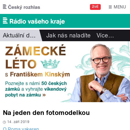
Přejít k hlavnímu obsahu
MENU
ŽIVĚ
Aktuální dění
Jak nás naladíte
Více
…
Na jeden den fotomodelkou
14. září 2019
O Roma vakeren