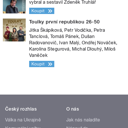
vybral a sestavil Zdeněk Truhlář
Koupit
Toulky první republikou 26-50
Jitka Škápíková, Petr Vodička, Petra
Tanclová, Tomáš Pánek, Dušan
Radovanovič, Ivan Malý, Ondřej Nováček,
Karolína Stegurová, Michal Dlouhý, Miloš
Vaněček
Koupit
Český rozhlas
O nás
Válka na Ukrajině
Jak nás naladíte