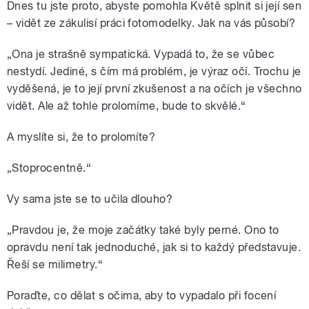
Dnes tu jste proto, abyste pomohla Květě splnit si její sen
– vidět ze zákulisí práci fotomodelky. Jak na vás působí?
„Ona je strašně sympatická. Vypadá to, že se vůbec
nestydí. Jediné, s čím má problém, je výraz očí. Trochu je
vyděšená, je to její první zkušenost a na očích je všechno
vidět. Ale až tohle prolomíme, bude to skvělé.“
A myslíte si, že to prolomíte?
„Stoprocentně.“
Vy sama jste se to učila dlouho?
„Pravdou je, že moje začátky také byly perné. Ono to
opravdu není tak jednoduché, jak si to každý představuje.
Řeší se milimetry.“
Poraďte, co dělat s očima, aby to vypadalo při focení