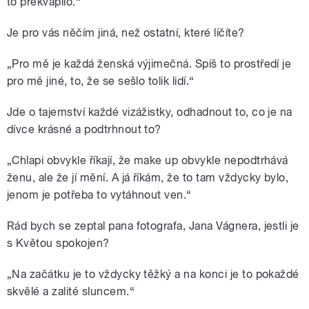
to překvapilo.“
Je pro vás něčím jiná, než ostatní, které líčíte?
„Pro mě je každá ženská výjimečná. Spíš to prostředí je
pro mě jiné, to, že se sešlo tolik lidí.“
Jde o tajemství každé vizážistky, odhadnout to, co je na
dívce krásné a podtrhnout to?
„Chlapi obvykle říkají, že make up obvykle nepodtrhává
ženu, ale že jí mění. A já říkám, že to tam vždycky bylo,
jenom je potřeba to vytáhnout ven.“
Rád bych se zeptal pana fotografa, Jana Vágnera, jestli je
s Květou spokojen?
„Na začátku je to vždycky těžký a na konci je to pokaždé
skvělé a zalité sluncem.“