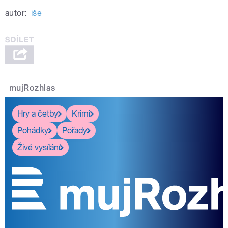
autor:
iše
mujRozhlas
Hry a četby
Krimi
Pohádky
Pořady
Živé vysílání