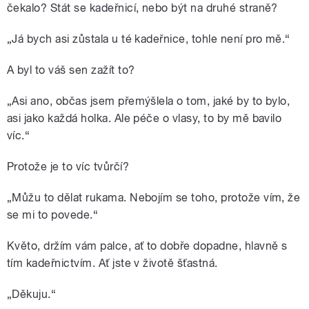
čekalo? Stát se kadeřnicí, nebo být na druhé straně?
„Já bych asi zůstala u té kadeřnice, tohle není pro mě.“
A byl to váš sen zažít to?
„Asi ano, občas jsem přemýšlela o tom, jaké by to bylo,
asi jako každá holka. Ale péče o vlasy, to by mě bavilo
víc.“
Protože je to víc tvůrčí?
„Můžu to dělat rukama. Nebojím se toho, protože vím, že
se mi to povede.“
Květo, držím vám palce, ať to dobře dopadne, hlavně s
tím kadeřnictvím. Ať jste v životě šťastná.
„Děkuju.“