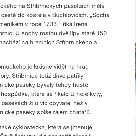
kého na Stříbrnických pasekách měla
o cestě do kostela v Buchlovicích. „Socha
eníkem v roce 1733,“ říká Irena
brnic. U sochy rostou dvě lípy staré 150
 nachází na hranicích Stříbrnického a
muckého je krásně vidět na hrad
y. Stříbrnice totiž dříve patřily
rnické paseky bývaly tehdy hustě
hospůdka, které se říkalo U holé kyty,“
 pasekách žilo víc obyvatel než v
rnické paseky spíše rájem chatařů.
také cyklostezka, která se jmenuje