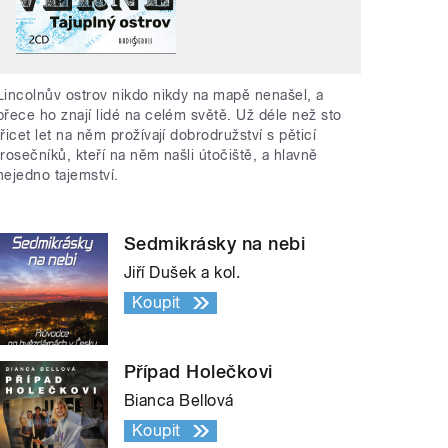
Lincolnův ostrov nikdo nikdy na mapě nenašel, a
přece ho znají lidé na celém světě. Už déle než sto
třicet let na něm prožívají dobrodružství s pěticí
trosečníků, kteří na něm našli útočiště, a hlavně
nejedno tajemství.
Sedmikrásky na nebi
Jiří Dušek a kol.
Koupit
Případ Holečkovi
Bianca Bellová
Koupit