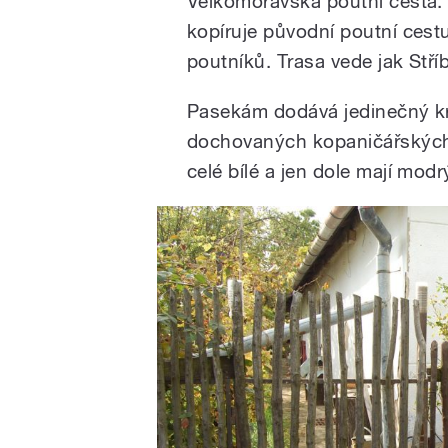
Velkomoravská poutní cesta. 
kopíruje původní poutní cest
poutníků. Trasa vede jak Stř
Pasekám dodává jedinečný kr
dochovaných kopaničářských 
celé bílé a jen dole mají mod