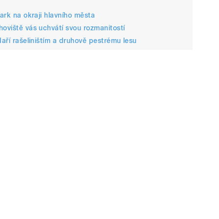
park na okraji hlavního města
hoviště vás uchvátí svou rozmanitostí
daří rašeliništím a druhově pestrému lesu