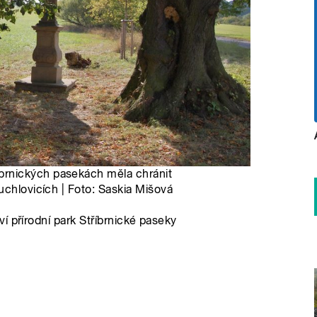
rnických pasekách měla chránit
uchlovicích | Foto: Saskia Mišová
í přírodní park Stříbrnické paseky