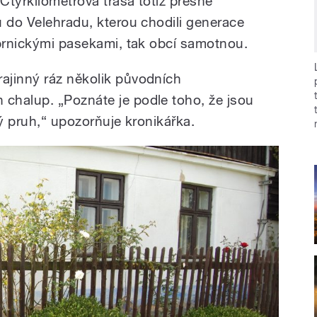
Čtyřkilometrová trasa totiž přesně
u do Velehradu, kterou chodili generace
íbrnickými pasekami, tak obcí samotnou.
ajinný ráz několik původních
chalup. „Poznáte je podle toho, že jsou
rý pruh,“ upozorňuje kronikářka.