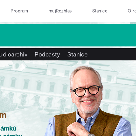
Program
mujRozhlas
Stanice
O r
udioarchiv
Podcasty
Stanice