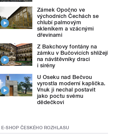
Zámek Opočno ve
východních Čechách se
chlubí palmovým
skleníkem a vzácnými
dřevinami
Z Bakchovy fontány na
zámku v Bučovicích shlížejí
na návštěvníky draci
i sirény
U Oseku nad Bečvou
vyrostla moderní kaplička.
Vnuk ji nechal postavit
jako poctu svému
dědečkovi
E-SHOP ČESKÉHO ROZHLASU