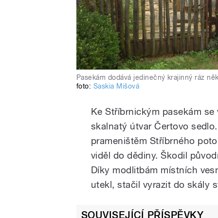
Pasekám dodává jedinečný krajinný ráz ně
foto:
Saskia Mišová
Ke Stříbrnickým pasekám se v
skalnatý útvar Čertovo sedlo.
prameništěm Stříbrného potok
viděl do dědiny. Škodil půvo
Díky modlitbám místních vesn
utekl, stačil vyrazit do skály
SOUVISEJÍCÍ PŘÍSPĚVKY