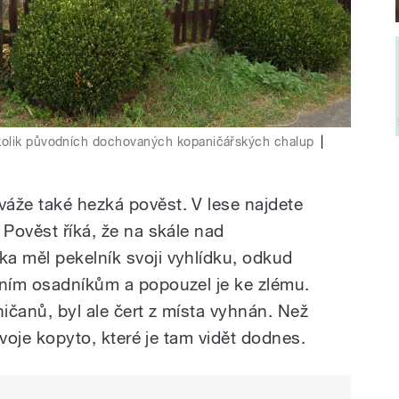
kolik původních dochovaných kopaničářských chalup
|
áže také hezká pověst. V lese najdete
 Pověst říká, že na skále nad
a měl pekelník svoji vyhlídku, odkud
dním osadníkům a popouzel je ke zlému.
ičanů, byl ale čert z místa vyhnán. Než
 svoje kopyto, které je tam vidět dodnes.