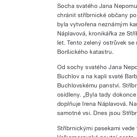
Socha svatého Jana Nepomuc
chránit stříbrnické občany p
byla vytvořena neznámým kam
Náplavová, kronikářka ze Stří
let. Tento zelený ostrůvek se
Boršického katastru.
Od sochy svatého Jana Nepo
Buchlov a na kapli svaté Barbor
Buchlovskému panství. Stříb
osídleny. „Byla tady dokonce 
doplňuje Irena Náplavová. Na
samotné vsi. Dnes jsou Stříb
Stříbrnickými pasekami vede 