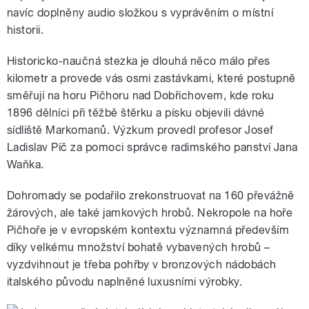
navíc doplněny audio složkou s vyprávěním o místní
historii.
Historicko-naučná stezka je dlouhá něco málo přes
kilometr a provede vás osmi zastávkami, které postupně
směřují na horu Pičhoru nad Dobřichovem, kde roku
1896 dělníci při těžbě štěrku a písku objevili dávné
sídliště Markomanů. Výzkum provedl profesor Josef
Ladislav Píč za pomoci správce radimského panství Jana
Waňka.
Dohromady se podařilo zrekonstruovat na 160 převážně
žárových, ale také jamkových hrobů. Nekropole na hoře
Pičhoře je v evropském kontextu významná především
díky velkému množství bohatě vybavených hrobů –
vyzdvihnout je třeba pohřby v bronzových nádobách
italského původu naplněné luxusními výrobky.