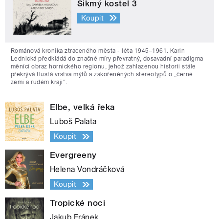
Šikmý kostel 3
Koupit
Románová kronika ztraceného města - léta 1945–1961. Karin
Lednická předkládá do značné míry převratný, dosavadní paradigma
měnící obraz hornického regionu, jehož zahlazenou historii stále
překrývá tlustá vrstva mýtů a zakořeněných stereotypů o „černé
zemi a rudém kraji“.
Elbe, velká řeka
Luboš Palata
Koupit
Evergreeny
Helena Vondráčková
Koupit
Tropické noci
Jakub Fránek