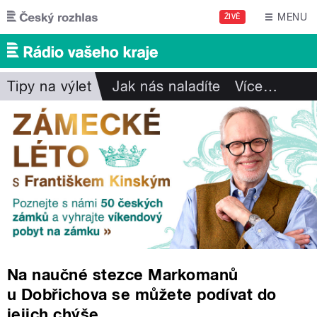
Přejít k hlavnímu obsahu
MENU
ŽIVĚ
Tipy na výlet
Jak nás naladíte
Více
…
Na naučné stezce Markomanů
u Dobřichova se můžete podívat do
jejich chýše