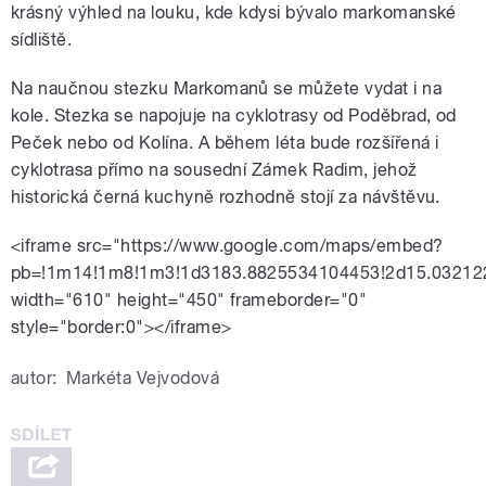
krásný výhled na louku, kde kdysi bývalo markomanské
sídliště.
Na naučnou stezku Markomanů se můžete vydat i na
kole. Stezka se napojuje na cyklotrasy
od Poděbrad, od
Peček nebo od Kolína. A během léta bude rozšířená i
cyklotrasa přímo na sousední Zámek Radim, jehož
historická černá kuchyně rozhodně stojí za návštěvu.
<iframe src="https://www.google.com/maps/embed?
pb=!1m14!1m8!1m3!1d3183.8825534104453!2d15.03212
width="610" height="450" frameborder="0"
style="border:0"></iframe>
autor:
Markéta Vejvodová