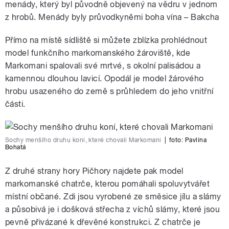
menády, který byl původně objevený na vědru v jednom
z hrobů. Menády byly průvodkyněmi boha vína – Bakcha
Přímo na místě sídliště si můžete zblízka prohlédnout
model funkčního markomanského žároviště, kde
Markomani spalovali své mrtvé, s okolní palisádou a
kamennou dlouhou lavicí. Opodál je model žárového
hrobu usazeného do země s průhledem do jeho vnitřní
části.
Sochy menšího druhu koní, které chovali Markomani
|
foto:
Pavlína
Bohatá
Z druhé strany hory Pičhory najdete pak model
markomanské chatrče, kterou pomáhali spoluvytvářet
místní občané. Zdi jsou vyrobené ze směsice jílu a slámy
a působivá je i došková střecha z víchů slámy, které jsou
pevně přivázané k dřevěné konstrukci. Z chatrče je