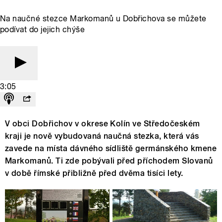
Na naučné stezce Markomanů u Dobřichova se můžete
podívat do jejich chýše
3:05
V obci Dobřichov v okrese Kolín ve Středočeském
kraji je nově vybudovaná naučná stezka, která vás
zavede na místa dávného sídliště germánského kmene
Markomanů. Ti zde pobývali před příchodem Slovanů
v době římské přibližně před dvěma tisíci lety.