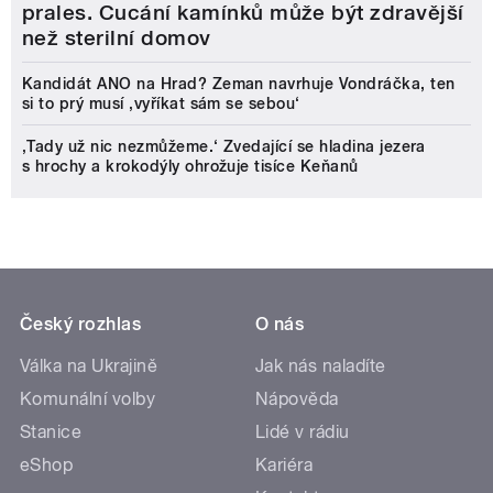
prales. Cucání kamínků může být zdravější
než sterilní domov
Kandidát ANO na Hrad? Zeman navrhuje Vondráčka, ten
si to prý musí ‚vyříkat sám se sebou‘
‚Tady už nic nezmůžeme.‘ Zvedající se hladina jezera
s hrochy a krokodýly ohrožuje tisíce Keňanů
Český rozhlas
O nás
Válka na Ukrajině
Jak nás naladíte
Komunální volby
Nápověda
Stanice
Lidé v rádiu
eShop
Kariéra