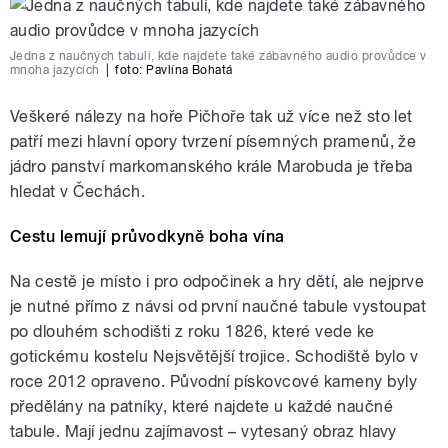
Jedna z naučných tabulí, kde najdete také zábavného audio provůdce v
mnoha jazycích
|
foto:
Pavlína Bohatá
Veškeré nálezy na hoře Pičhoře tak už více než sto let
patří mezi hlavní opory tvrzení písemných pramenů, že
jádro panství markomanského krále Marobuda je třeba
hledat v Čechách.
Cestu lemují
průvodkyně boha vína
Na cestě je místo i pro odpočinek a hry dětí, ale nejprve
je nutné přímo z návsi od první naučné tabule vystoupat
po dlouhém schodišti z roku 1826, které vede ke
gotickému kostelu Nejsvětější trojice. Schodiště bylo v
roce 2012 opraveno. Původní pískovcové kameny byly
předělány na patníky, které najdete u každé naučné
tabule. Mají jednu zajímavost – vytesaný obraz hlavy