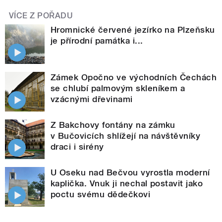
VÍCE Z POŘADU
Hromnické červené jezírko na Plzeňsku
je přírodní památka i...
Zámek Opočno ve východních Čechách
se chlubí palmovým skleníkem a
vzácnými dřevinami
Z Bakchovy fontány na zámku
v Bučovicích shlížejí na návštěvníky
draci i sirény
U Oseku nad Bečvou vyrostla moderní
kaplička. Vnuk ji nechal postavit jako
poctu svému dědečkovi