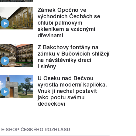
Zámek Opočno ve
východních Čechách se
chlubí palmovým
skleníkem a vzácnými
dřevinami
Z Bakchovy fontány na
zámku v Bučovicích shlížejí
na návštěvníky draci
i sirény
U Oseku nad Bečvou
vyrostla moderní kaplička.
Vnuk ji nechal postavit
jako poctu svému
dědečkovi
E-SHOP ČESKÉHO ROZHLASU