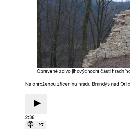
Opravené zdivo jihovýchodní části hradního
Na ohroženou zříceninu hradu Brandýs nad Orlicí 
2:38