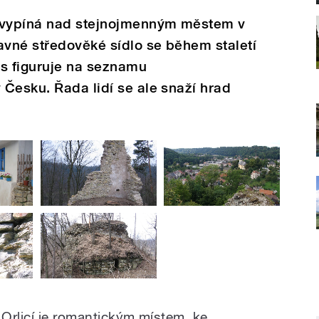
e vypíná nad stejnojmenným městem v
avné středověké sídlo se během staletí
es figuruje na seznamu
Česku. Řada lidí se ale snaží hrad
Orlicí je romantickým místem, ke