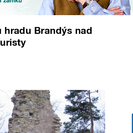
u hradu Brandýs nad
turisty