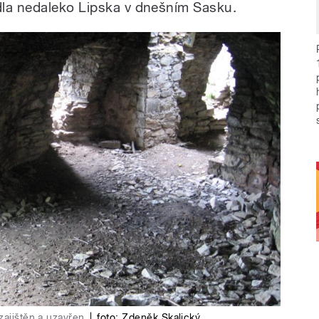
dla nedaleko Lipska v dnešním Sasku.
zajištěn a uzavřen
|
foto:
Zdeněk Skalický