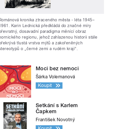
Románová kronika ztraceného města - léta 1945–
1961. Karin Lednická předkládá do značné míry
převratný, dosavadní paradigma měnící obraz
hornického regionu, jehož zahlazenou historii stále
překrývá tlustá vrstva mýtů a zakořeněných
stereotypů o „černé zemi a rudém kraji“.
Moci bez nemoci
Šárka Volemanová
Koupit
Setkání s Karlem
Čapkem
František Novotný
Koupit