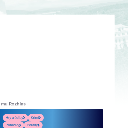
mujRozhlas
Hry a četby
Krimi
Pohádky
Pořady