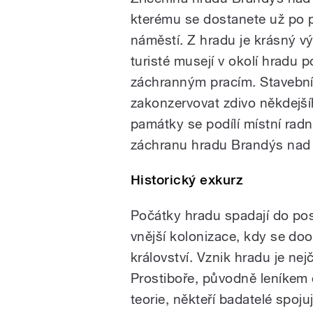
kterému se dostanete už po
náměstí. Z hradu je krásný vý
turisté musejí v okolí hradu p
záchranným pracím. Stavební 
zakonzervovat zdivo někdejš
památky se podílí místní ra
záchranu hradu Brandýs nad O
Historický exkurz
Počátky hradu spadají do posl
vnější kolonizace, kdy se do
království. Vznik hradu je nej
Prostiboře, původně leníkem o
teorie, někteří badatelé spoju