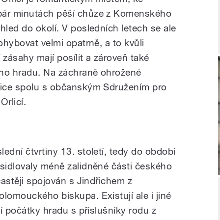
 pár minutách pěší chůze z Komenského
hled do okolí. V posledních letech se ale
ohybovat velmi opatrně, a to kvůli
zásahy mají posílit a zároveň také
ího hradu. Na záchraně ohrožené
dnice spolu s občanským Sdružením pro
rlicí.
ední čtvrtiny 13. století, tedy do období
osidlovaly méně zalidněné části českého
častěji spojován s Jindřichem z
lomouckého biskupa. Existují ale i jiné
jí počátky hradu s příslušníky rodu z