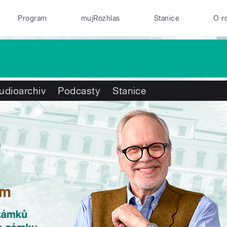
Program
mujRozhlas
Stanice
O r
udioarchiv
Podcasty
Stanice