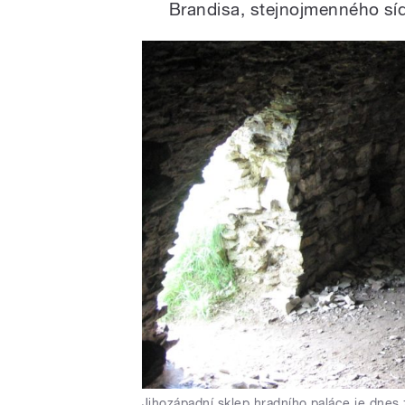
Brandisa, stejnojmenného sí
Jihozápadní sklep hradního paláce je dnes 