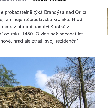
se prokazatelně týká Brandýsa nad Orlicí,
ji zmiňuje i Zbraslavská kronika. Hrad
jména v období panství Kostků z
ení od roku 1450. O více než padesát let
nové, hrad ale ztratil svoji rezidenční