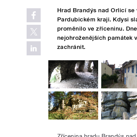
Hrad Brandýs nad Orlicí s
Pardubickém kraji. Kdysi sl
proměnilo ve zříceninu. Dn
nejohroženějších památek v 
zachránit.
Zřícenina hradu Brandýs nad 