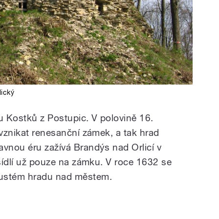
ický
u Kostků z Postupic. V polovině 16.
 vznikat renesanční zámek, a tak hrad
avnou éru zažívá Brandýs nad Orlicí v
 sídlí už pouze na zámku. V roce 1632 se
pustém hradu nad městem.