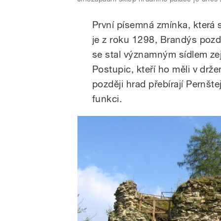
První písemná zmínka, která 
je z roku 1298, Brandýs pozdě
se stal významným sídlem ze
Postupic, kteří ho měli v drž
později hrad přebírají Pernštej
funkci.