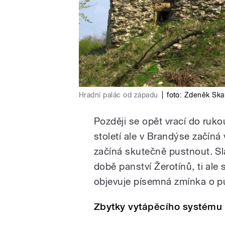
Hradní palác od západu
|
foto:
Zdeněk Skal
Později se opět vrací do ruko
století ale v Brandýse začíná
začíná skutečně pustnout. Sl
době panství Žerotínů, ti ale
objevuje písemná zmínka o 
Zbytky vytápěcího systému