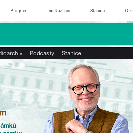
Program
mujRozhlas
Stanice
O r
ioarchiv
Podcasty
Stanice