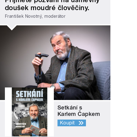
doušek moudré člověčiny.
František Novotný, moderátor
Setkání s
Karlem Čapkem
Koupit