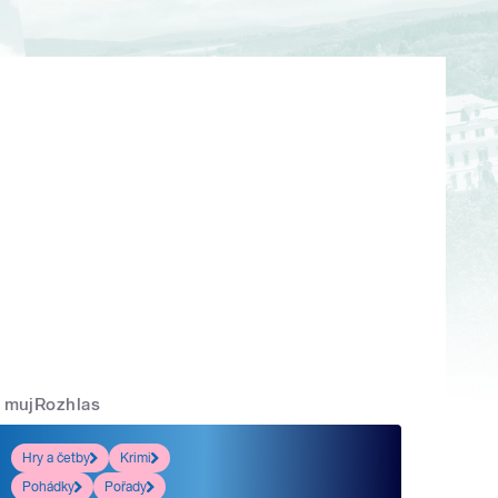
mujRozhlas
Hry a četby
Krimi
Pohádky
Pořady