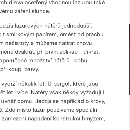
ch dřeva ošetřený vhodnou lazurou také
ovému záření slunce.
oužití lazurových nátěrů jednodušší.
usit smirkovým papírem, omést od prachu
em nečistoty a můžeme natírat znovu.
ně dvakrát, při první aplikaci i třikrát.
 doporučené množství nátěrů i dobu
ři koupi barvy.
ydrží několik let. U pergol, které jsou
t let i více. Nátěry však někdy vyžadují i
 uvnitř domu. Jedná se například o krovy,
. Zde místo lazur používáme speciální
 o zamezení napadení konstrukcí hmyzem,