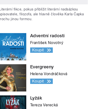
Literární fikce, pokus přiblížit literární nadsázkou
spisovatele, filozofa, ale hlavně člověka Karla Čapka
trochu jinou formou.
Adventní radosti
František Novotný
Koupit
Evergreeny
Helena Vondráčková
Koupit
Lyžák
Tereza Verecká