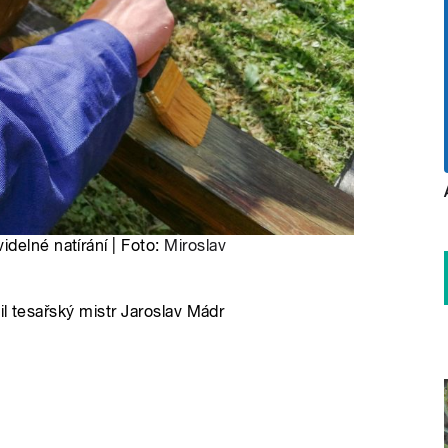
delné natírání | Foto:
Miroslav
l tesařský mistr Jaroslav Mádr