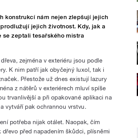
 konstrukcí nám nejen zlepšují jejich
prodlužují jejich životnost. Kdy, jak a
e se zeptali tesařského mistra
dřeva, zejména v exteriéru jsou podle
y. K nim patří jak obyčejný luxol, tak i
naček. Přestože už dnes existují lazury
ména z nátěrů v exteriérech mluví spíše
ou trvanlivější a při opakované aplikaci na
 a vytváří pak ochrannou vrstvu.
ní potřeba nijak otálet. Naopak, čím
ak dřevo před napadením škůdci, plísněmi