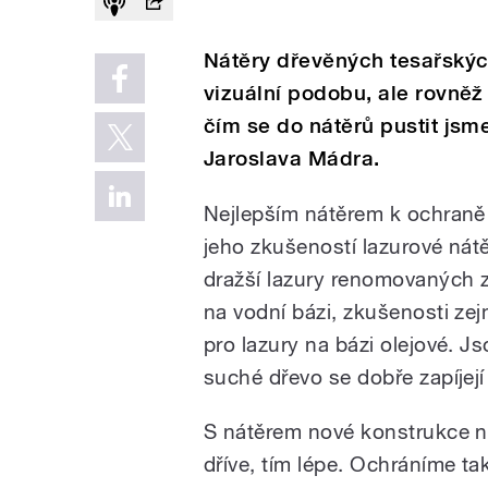
Nátěry dřevěných tesařských
vizuální podobu, ale rovněž 
čím se do nátěrů pustit jsm
Jaroslava Mádra.
Nejlepším nátěrem k ochraně 
jeho zkušeností lazurové nátěr
dražší lazury renomovaných z
na vodní bázi, zkušenosti zej
pro lazury na bázi olejové. Js
suché dřevo se dobře zapíjejí
S nátěrem nové konstrukce ne
dříve, tím lépe. Ochráníme t