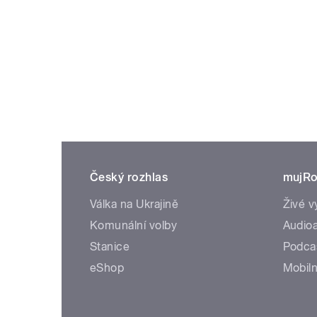
Český rozhlas
mujRo
Válka na Ukrajině
Živé v
Komunální volby
Audioa
Stanice
Podca
eShop
Mobiln