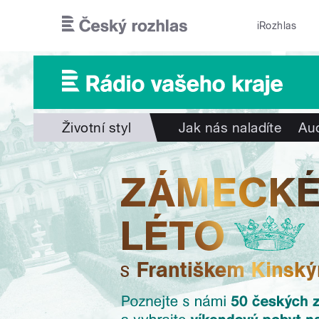
Přejít k hlavnímu obsahu
iRozhlas
Životní styl
Jak nás naladíte
Aud