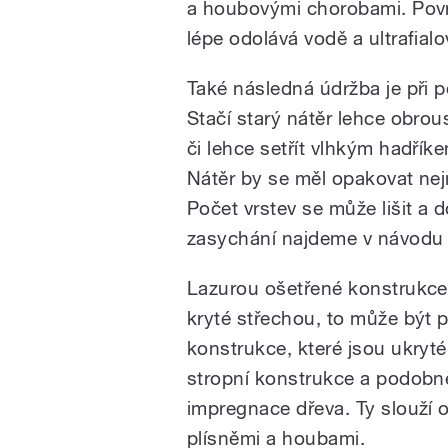
a houbovými chorobami. Povr
lépe odolává vodě a ultrafial
Také následná údržba je při p
Stačí starý nátěr lehce obro
či lehce setřít vlhkým hadřík
Nátěr by se měl opakovat nejmé
Počet vrstev se může lišit a
zasychání najdeme v návodu p
Lazurou ošetřené konstrukce v
kryté střechou, to může být pě
konstrukce, které jsou ukryté
stropní konstrukce a podobně
impregnace dřeva. Ty slouží
plísněmi a houbami.