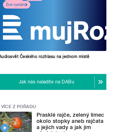
Živé vysílání
Audiosvět Českého rozhlasu na jednom místě
Jak nás naladíte na DABu
VÍCE Z POŘADU
Prasklé rajče, zelený límec
okolo stopky aneb rajčata
a jejich vady a jak jim