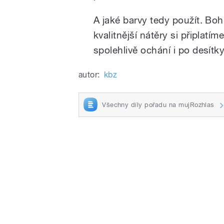
A jaké barvy tedy použít. Boh
kvalitnější nátěry si připlatí
spolehlivě ochání i po desítky
autor:
kbz
Všechny díly pořadu na mujRozhlas