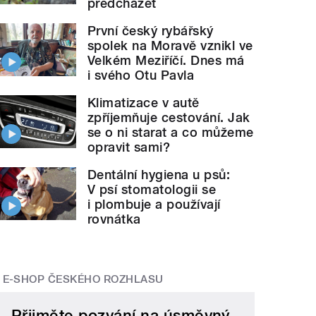
předcházet
První český rybářský
spolek na Moravě vznikl ve
Velkém Meziříčí. Dnes má
i svého Otu Pavla
Klimatizace v autě
zpříjemňuje cestování. Jak
se o ni starat a co můžeme
opravit sami?
Dentální hygiena u psů:
V psí stomatologii se
i plombuje a používají
rovnátka
E-SHOP ČESKÉHO ROZHLASU
Přijměte pozvání na úsměvný