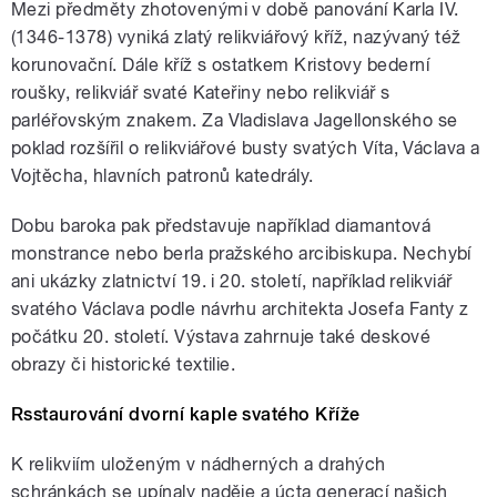
Mezi předměty zhotovenými v době panování Karla IV.
(1346-1378) vyniká zlatý relikviářový kříž, nazývaný též
korunovační. Dále kříž s ostatkem Kristovy bederní
roušky, relikviář svaté Kateřiny nebo relikviář s
parléřovským znakem. Za Vladislava Jagellonského se
poklad rozšířil o relikviářové busty svatých Víta, Václava a
Vojtěcha, hlavních patronů katedrály.
Dobu baroka pak představuje například diamantová
monstrance nebo berla pražského arcibiskupa. Nechybí
ani ukázky zlatnictví 19. i 20. století, například relikviář
svatého Václava podle návrhu architekta Josefa Fanty z
počátku 20. století. Výstava zahrnuje také deskové
obrazy či historické textilie.
Rsstaurování dvorní kaple svatého Kříže
K relikviím uloženým v nádherných a drahých
schránkách se upínaly naděje a úcta generací našich