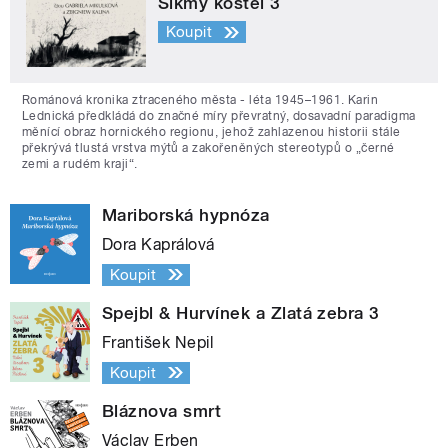
Šikmý kostel 3
Koupit
Románová kronika ztraceného města - léta 1945–1961. Karin
Lednická předkládá do značné míry převratný, dosavadní paradigma
měnící obraz hornického regionu, jehož zahlazenou historii stále
překrývá tlustá vrstva mýtů a zakořeněných stereotypů o „černé
zemi a rudém kraji“.
Mariborská hypnóza
Dora Kaprálová
Koupit
Spejbl & Hurvínek a Zlatá zebra 3
František Nepil
Koupit
Bláznova smrt
Václav Erben