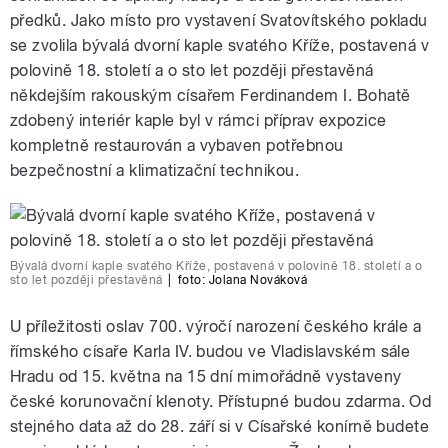
předků. Jako místo pro vystavení Svatovítského pokladu
se zvolila bývalá dvorní kaple svatého Kříže, postavená v
polovině 18. století a o sto let později přestavěná
někdejším rakouským císařem Ferdinandem I. Bohatě
zdobený interiér kaple byl v rámci příprav expozice
kompletně restaurován a vybaven potřebnou
bezpečnostní a klimatizační technikou.
Bývalá dvorní kaple svatého Kříže, postavená v polovině 18. století a o
sto let později přestavěná
|
foto:
Jolana Nováková
U příležitosti oslav 700. výročí narození českého krále a
římského císaře Karla IV. budou ve Vladislavském sále
Hradu od 15. května na 15 dní mimořádně vystaveny
české korunovační klenoty. Přístupné budou zdarma. Od
stejného data až do 28. září si v Císařské konírně budete