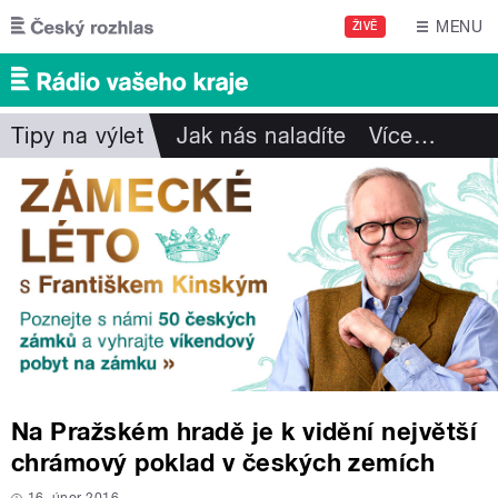
Přejít k hlavnímu obsahu
MENU
ŽIVĚ
Tipy na výlet
Jak nás naladíte
Více
…
Na Pražském hradě je k vidění největší
chrámový poklad v českých zemích