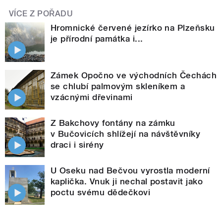
VÍCE Z POŘADU
Hromnické červené jezírko na Plzeňsku
je přírodní památka i...
Zámek Opočno ve východních Čechách
se chlubí palmovým skleníkem a
vzácnými dřevinami
Z Bakchovy fontány na zámku
v Bučovicích shlížejí na návštěvníky
draci i sirény
U Oseku nad Bečvou vyrostla moderní
kaplička. Vnuk ji nechal postavit jako
poctu svému dědečkovi