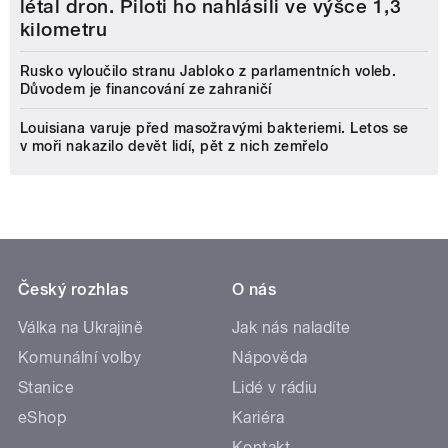
létal dron. Piloti ho nahlásili ve výšce 1,3
kilometru
Rusko vyloučilo stranu Jabloko z parlamentních voleb.
Důvodem je financování ze zahraničí
Louisiana varuje před masožravými bakteriemi. Letos se
v moři nakazilo devět lidí, pět z nich zemřelo
Český rozhlas
O nás
Válka na Ukrajině
Jak nás naladíte
Komunální volby
Nápověda
Stanice
Lidé v rádiu
eShop
Kariéra
Kontakt