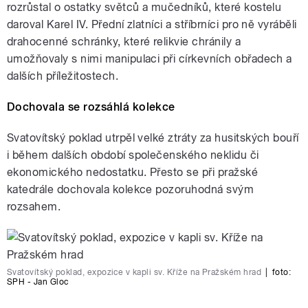
rozrůstal o ostatky světců a mučedníků, které kostelu
daroval Karel IV. Přední zlatníci a stříbrníci pro ně vyráběli
drahocenné schránky, které relikvie chránily a
umožňovaly s nimi manipulaci při církevních obřadech a
dalších příležitostech.
Dochovala se rozsáhlá kolekce
Svatovítský poklad utrpěl velké ztráty za husitských bouří
i během dalších období společenského neklidu či
ekonomického nedostatku. Přesto se při pražské
katedrále dochovala kolekce pozoruhodná svým
rozsahem.
Svatovítský poklad, expozice v kapli sv. Kříže na Pražském hrad
|
foto:
SPH - Jan Gloc