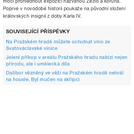
moci prohlédnout expozici nazvanou Žezlo a koruna.
Poprvé v novodobé historii poukáže na původní složení
královských insignií z doby Karla IV.
SOUVISEJÍCÍ PŘÍSPĚVKY
Na Pražském hradě můžete ochutnat víno ze
Svatováclavské vinice
Jelení příkop v areálu Pražského hradu nabízí nejen
přírodu, ale i umělecká díla
Dalibor vězněný ve věži na Pražském hradě nehrál
na housle. Byl mučen na skřipci