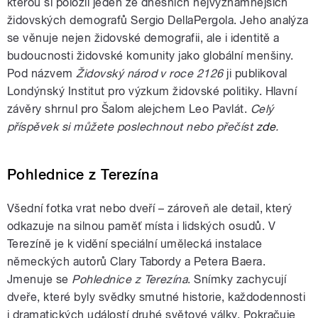
kterou si položil jeden ze dnešních nejvýznamnějších
židovských demografů Sergio DellaPergola. Jeho analýza
se věnuje nejen židovské demografii, ale i identitě a
budoucnosti židovské komunity jako globální menšiny.
Pod názvem
Židovský národ v roce 2126
ji publikoval
Londýnský Institut pro výzkum židovské politiky. Hlavní
závěry shrnul pro Šalom alejchem Leo Pavlát.
Celý
příspěvek si můžete poslechnout nebo přečíst
zde
.
Pohlednice z Terezína
Všední fotka vrat nebo dveří – zároveň ale detail, který
odkazuje na silnou paměť místa i lidských osudů. V
Terezíně je k vidění speciální umělecká instalace
německých autorů Clary Tabordy a Petera Baera.
Jmenuje se
Pohlednice z Terezína
. Snímky zachycují
dveře, které byly svědky smutné historie, každodennosti
i dramatických událostí druhé světové války. Pokračuje