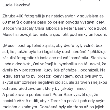
Lucie Heyzlová.
Zhruba 400 fotografií je nainstalovaných v souvislém asi
60 metrů dlouhém pásu po celém obvodu výstavní cely.
S focením začaly Clara Taborda a Peter Baer v roce 2024.
Museli si osvojit techniku a sjednotit podmínky při focení.
„Museli pochopitelně zajistit, aby dveře byly volné, bez
aut, lidí, takže bylo to i logisticky dost náročné,“ přibližuje
zákulisí fotografické instalace mluvčí památníku Stanislav
Lada a dodává: „Oni vnímají tu symboliku na té úrovni, že
dveře byly prostorem, kudy lidé přicházeli, odcházeli. Na
jednu stranu to byl prostor, který lidem, když byli uvnitř,
skýtal samozřejmě negativní izolaci, ale zároveň i nějakou
ochranu před životem, který byl jakoby mimo.“
A proč zrovna pohlednice? Peter Baer vysvětluje, že
nacisté vězně nutili, aby z Terezína posílali pohledy svým
rodinám a známým. Doručené byly ale třeba až po jejich