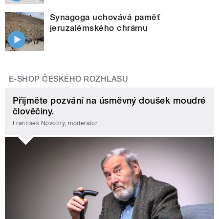
Synagoga uchovává paměť
jeruzalémského chrámu
E-SHOP ČESKÉHO ROZHLASU
Přijměte pozvání na úsměvný doušek moudré
člověčiny.
František Novotný, moderátor