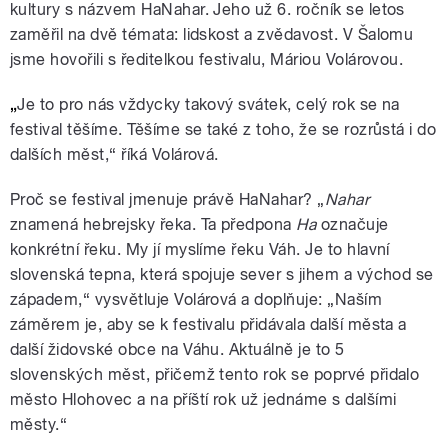
kultury s názvem HaNahar. Jeho už 6. ročník se letos
zaměřil na dvě témata: lidskost a zvědavost. V Šalomu
jsme hovořili s ředitelkou festivalu, Máriou Volárovou.
„
Je to pro nás vždycky takový svátek, celý rok se na
festival těšíme. Těšíme se také z toho, že se rozrůstá i do
dalších měst,“ říká Volárová.
Proč se festival jmenuje právě HaNahar? „
Nahar
znamená hebrejsky řeka. Ta předpona
Ha
označuje
konkrétní řeku. My jí myslíme řeku Váh. Je to hlavní
slovenská tepna, která spojuje sever s jihem a východ se
západem,“ vysvětluje Volárová a doplňuje: „Naším
záměrem je, aby se k festivalu přidávala další města a
další židovské obce na Váhu. Aktuálně je to 5
slovenských měst, přičemž tento rok se poprvé přidalo
město Hlohovec a na příští rok už jednáme s dalšími
městy.“