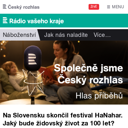
Přejít k hlavnímu obsahu
MENU
ŽIVĚ
Náboženství
Jak nás naladíte
Více
…
Na Slovensku skončil festival HaNahar.
Jaký bude židovský život za 100 let?