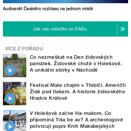
Audiosvět Českého rozhlasu na jednom místě
Jak nás naladíte na DABu
VÍCE Z POŘADU
Co nezmeškat na Den židovských
památek. Židovské chutě v Holešově.
A unikátní sbírky v Náchodě
Festival Male chajim v Třebíči. Američtí
Židé pod tlakem. A historie židovského
Hradce Králové
V Holešově začne Ha-makom. Co
připomíná Tiša be av? A archeologové
potvrzují popis Knih Makabejských