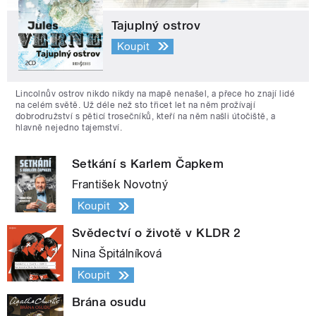
Tajuplný ostrov
Koupit
Lincolnův ostrov nikdo nikdy na mapě nenašel, a přece ho znají lidé
na celém světě. Už déle než sto třicet let na něm prožívají
dobrodružství s pěticí trosečníků, kteří na něm našli útočiště, a
hlavně nejedno tajemství.
Setkání s Karlem Čapkem
František Novotný
Koupit
Svědectví o životě v KLDR 2
Nina Špitálníková
Koupit
Brána osudu