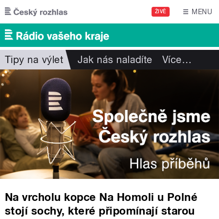
Přejít k hlavnímu obsahu
MENU
ŽIVĚ
Tipy na výlet
Jak nás naladíte
Více
…
Na vrcholu kopce Na Homoli u Polné
stojí sochy, které připomínají starou