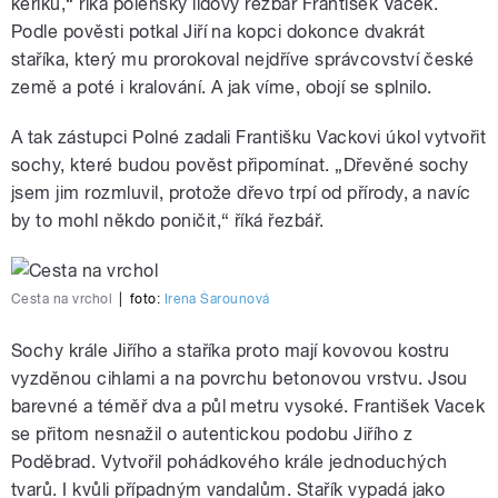
keříků,“ říká polenský lidový řezbář František Vacek.
Podle pověsti potkal Jiří na kopci dokonce dvakrát
staříka, který mu prorokoval nejdříve správcovství české
země a poté i kralování. A jak víme, obojí se splnilo.
A tak zástupci Polné zadali Františku Vackovi úkol vytvořit
sochy, které budou pověst připomínat. „Dřevěné sochy
jsem jim rozmluvil, protože dřevo trpí od přírody, a navíc
by to mohl někdo poničit,“ říká řezbář.
Cesta na vrchol
|
foto:
Irena Šarounová
Sochy krále Jiřího a staříka proto mají kovovou kostru
vyzděnou cihlami a na povrchu betonovou vrstvu. Jsou
barevné a téměř dva a půl metru vysoké. František Vacek
se přitom nesnažil o autentickou podobu Jiřího z
Poděbrad. Vytvořil pohádkového krále jednoduchých
tvarů. I kvůli případným vandalům. Stařík vypadá jako