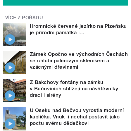
VÍCE Z POŘADU
Hromnické červené jezírko na Plzeňsku
je přírodní památka i...
Zámek Opočno ve východních Čechách
se chlubí palmovým skleníkem a
vzácnými dřevinami
Z Bakchovy fontány na zámku
v Bučovicích shlížejí na návštěvníky
draci i sirény
U Oseku nad Bečvou vyrostla moderní
kaplička. Vnuk ji nechal postavit jako
poctu svému dědečkovi