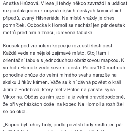
Anežka Hrůzová. V lese ji tehdy někdo zavraždil a událost
rozpoutala jeden z nejznámějších českých kriminálních
případů, zvaný Hilsneriáda. Na místě vraždy je dnes
pomníček. Odbočka k Homoli se nachází jen pár desítek
metrů před ním a značí ji dřevěná tabulka.
Kousek pod vrcholem kopce je rozcestí šesti cest.
Každá vede na nějaké zajímavé místo. Stojí tam i
orientační tabule s jednoduchou obrázkovou mapkou. K
vrcholu Homole vede severní cesta. Po asi 150 metrech
pohodlné chůze do velmi mírného svahu narazíte na
skalku Jiříkův kámen. Váže se k ní dávná pověst o králi
Jiřím z Poděbrad, který měl v Polné na panství syna
Viktorina. Občas za ním jezdil a je velmi pravděpodobné,
že při vycházkách došel na kopec Na Homoli a rozhlížel
se po okolí.
„Kopec byl tehdy holý, podle pověsti tady rostlo jen pár