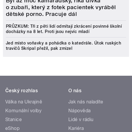
Byl až moc kamarádský, říká dívka
o zubaři, který z fotek pacientek vyráběl
dětské porno. Pracuje dál
PRŮZKUM: Tři z pěti lidí odmítají zkrácení povinné školní
docházky na 8 let. Proti jsou nejvíc mladí
Jed místo voňavky a pohádka o katedrále. Útok ruských
travičů Skripal přežil, pak zmizel
Český rozhlas
O nás
Válka na Ukrajině
Jak nás naladíte
Komunální volby
Nápověda
Stanice
Lidé v rádiu
eShop
Kariéra