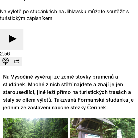
Na výletě po studánkách na Jihlavsku můžete soutěžit s
turistickým zápisníkem
2:56
Na Vysočině vyvěrají ze země stovky pramenů a
studánek. Mnohé z nich stěží najdete a znají je jen
starousedlíci, jiné leží přímo na turistických trasách a
staly se cílem výletů. Takzvaná Formanská studánka je
jedním ze zastavení naučné stezky Čeřínek.