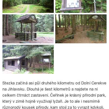
Stezka začíná asi půl druhého kilometru od Dolní Cerekve
na Jihlavsku. Dlouhá je šest kilometrů a najdete na ní
celkem čtrnáct zastavení. Čeřínek je krásný přírodní park,
který v zimě hojně využívají lyžaři. Je to ale i nesmírně
různorodý kousek přírody, kam stojí za to vyrazit kdykoli.