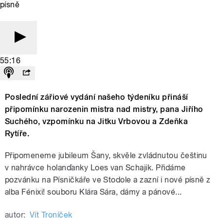
písně
55:16
Poslední zářiové vydání našeho týdeníku přináší
připomínku narozenin mistra nad mistry, pana Jiřího
Suchého, vzpomínku na Jitku Vrbovou a Zdeňka
Rytíře.
Připomeneme jubileum Šany, s
kvěl
e zvládnutou češtinu
v nahrávce holanďanky Loes van Schajik. Přidáme
pozvánku na Písničkáře ve Stodole a zazní i nové písně z
alba Fénixi! souboru Klára Sára, dámy a pánové...
autor:
Vít Troníček