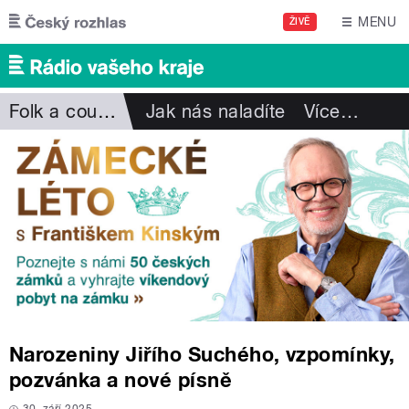
Přejít k hlavnímu obsahu
MENU
ŽIVĚ
Folk a country
Jak nás naladíte
Více
…
Narozeniny Jiřího Suchého, vzpomínky,
pozvánka a nové písně