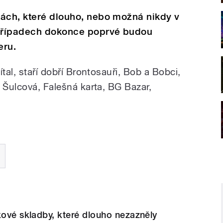
kách, které dlouho, nebo možná nikdy v
případech dokonce poprvé budou
eru.
tal, staří dobří Brontosauři, Bob a Bobci,
 Šulcová, Falešná karta, BG Bazar,
kové skladby, které dlouho nezazněly