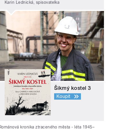
Karin Lednická, spisovatelka
Šikmý kostel 3
Koupit
Románová kronika ztraceného města - léta 1945–