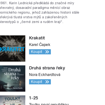
1961. Karin Lednická předkládá do značné míry
převratný, dosavadní paradigma měnící obraz
hornického regionu, jehož zahlazenou historii stále
překrývá tlustá vrstva mýtů a zakořeněných
stereotypů o „černé zemi a rudém kraji“.
Krakatit
Karel Čapek
Koupit
Druhá strana řeky
Nora Eckhardtová
Koupit
1-25
Toulky první republikou