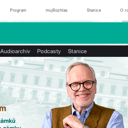
Program
mujRozhlas
Stanice
O r
Audioarchiv
Podcasty
Stanice