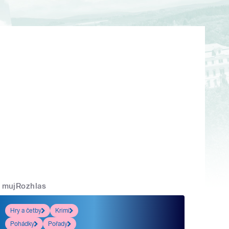
mujRozhlas
Hry a četby
Krimi
Pohádky
Pořady