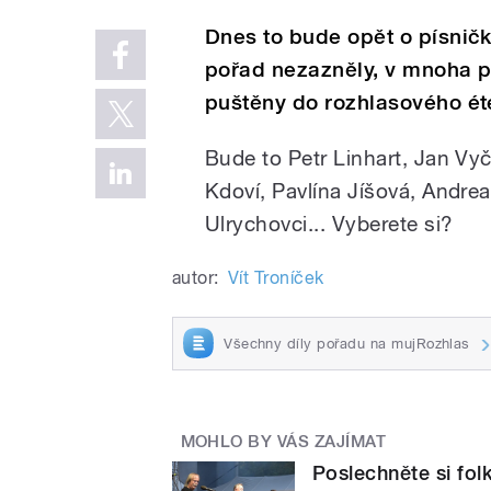
Dnes to bude opět o písnič
pořad nezazněly, v mnoha 
puštěny do rozhlasového ét
Bude to Petr Linhart, Jan Vyčí
Kdoví, Pavlína Jíšová, Andrea
Ulrychovci... Vyberete si?
autor:
Vít Troníček
Všechny díly pořadu na mujRozhlas
MOHLO BY VÁS ZAJÍMAT
Poslechněte si fol