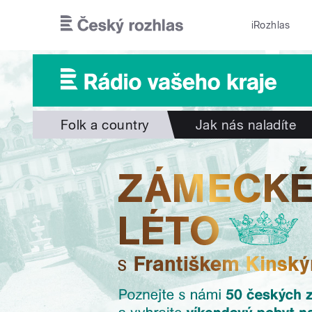
Přejít k hlavnímu obsahu
iRozhlas
Folk a country
Jak nás naladíte