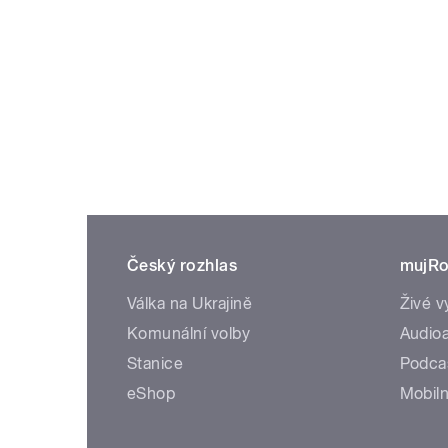
Český rozhlas
mujRo
Válka na Ukrajině
Živé v
Komunální volby
Audioa
Stanice
Podca
eShop
Mobiln