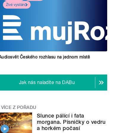
Živé vysílání
Audiosvět Českého rozhlasu na jednom místě
Jak nás naladíte na DABu
VÍCE Z POŘADU
Slunce pálící i fata
morgana. Písničky o vedru
a horkém počasí