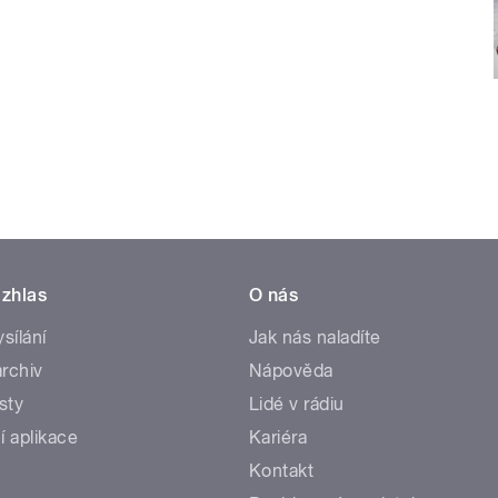
zhlas
O nás
ysílání
Jak nás naladíte
rchiv
Nápověda
sty
Lidé v rádiu
í aplikace
Kariéra
Kontakt