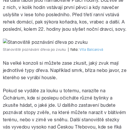
Na další tabuli jsou namalované Ptačí hodiny. Dozvíte se
z nich, v kolik hodin vstávají první pěvci a kdy navečer
uslyšíte v lese toho posledního. Před třetí ranní vstává
rehek domácí, pak sýkora koňadra, kos, vrabec a další. A
poslední, kolem 22. hodiny jsou slyšet noční dravci, sovy.
Stanoviště poznávání dřeva po zvuku
|
foto:
Víta Balcarová
Na velké konzoli si můžete zase zkusit, jaký zvuk mají
jednotlivé typy dřeva. Například smrk, bříza nebo javor, ze
kterého se vyrábí housle.
Pokud se vydáte za louku u totemu, narazíte na
Čichárium, kde si poslepu očicháte různé bylinky a
zkusíte hádat, o jaké jde. U dalšího zastavení budete
poznávat stopy zvěře, na které můžete narazit v blátivém
terénu, nebo v zimě ve sněhu. Další stanoviště stezky
vás vyvedou vysoko nad Českou Třebovou, kde se říká