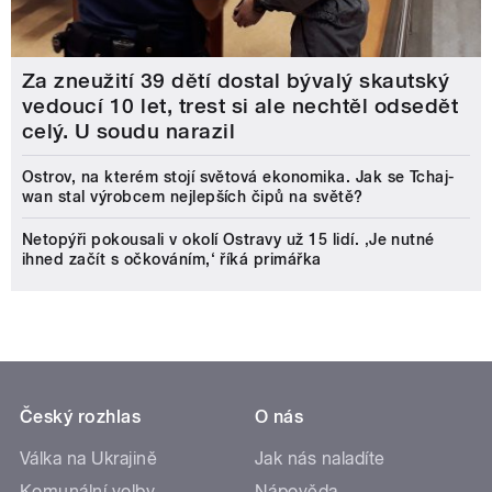
Za zneužití 39 dětí dostal bývalý skautský
vedoucí 10 let, trest si ale nechtěl odsedět
celý. U soudu narazil
Ostrov, na kterém stojí světová ekonomika. Jak se Tchaj-
wan stal výrobcem nejlepších čipů na světě?
Netopýři pokousali v okolí Ostravy už 15 lidí. ‚Je nutné
ihned začít s očkováním,‘ říká primářka
Český rozhlas
O nás
Válka na Ukrajině
Jak nás naladíte
Komunální volby
Nápověda