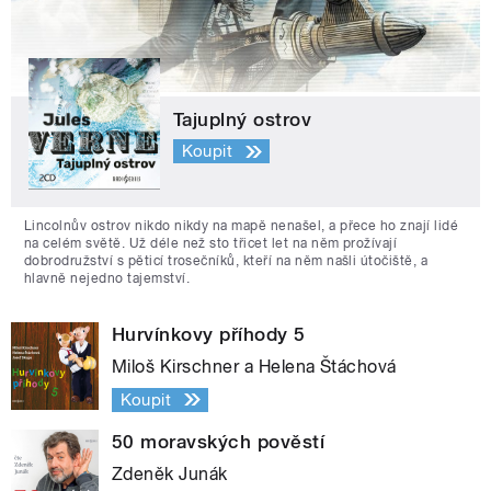
Tajuplný ostrov
Koupit
Lincolnův ostrov nikdo nikdy na mapě nenašel, a přece ho znají lidé
na celém světě. Už déle než sto třicet let na něm prožívají
dobrodružství s pěticí trosečníků, kteří na něm našli útočiště, a
hlavně nejedno tajemství.
Hurvínkovy příhody 5
Miloš Kirschner a Helena Štáchová
Koupit
50 moravských pověstí
Zdeněk Junák