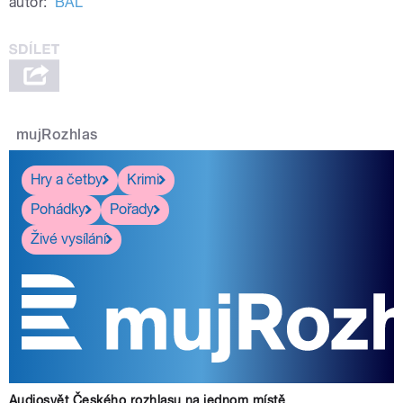
autor:
BAL
mujRozhlas
Hry a četby
Krimi
Pohádky
Pořady
Živé vysílání
Audiosvět Českého rozhlasu na jednom místě