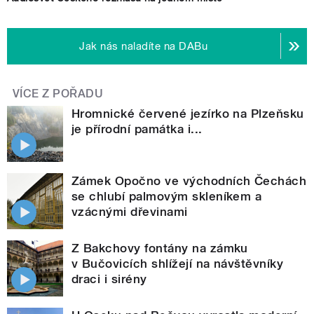
Jak nás naladíte na DABu
VÍCE Z POŘADU
Hromnické červené jezírko na Plzeňsku
je přírodní památka i...
Zámek Opočno ve východních Čechách
se chlubí palmovým skleníkem a
vzácnými dřevinami
Z Bakchovy fontány na zámku
v Bučovicích shlížejí na návštěvníky
draci i sirény