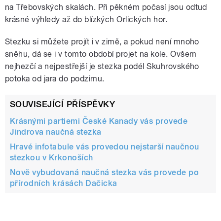
na Třebovských skalách. Při pěkném počasí jsou odtud
krásné výhledy až do blízkých Orlických hor.
Stezku si můžete projít i v zimě, a pokud není mnoho
sněhu, dá se i v tomto období projet na kole. Ovšem
nejhezčí a nejpestřejší je stezka podél Skuhrovského
potoka od jara do podzimu.
SOUVISEJÍCÍ PŘÍSPĚVKY
Krásnými partiemi České Kanady vás provede
Jindrova naučná stezka
Hravé infotabule vás provedou nejstarší naučnou
stezkou v Krkonoších
Nově vybudovaná naučná stezka vás provede po
přírodních krásách Dačicka