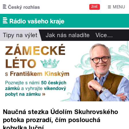
Přejít k hlavnímu obsahu
MENU
ŽIVĚ
Tipy na výlet
Jak nás naladíte
Více
…
Naučná stezka Údolím Skuhrovského
potoka prozradí, čím poslouchá
kobylka luční