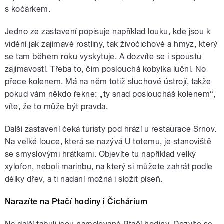
s kočárkem.
Jedno ze zastavení popisuje například louku, kde jsou k
vidění jak zajímavé rostliny, tak živočichové a hmyz, který
se tam během roku vyskytuje. A dozvíte se i spoustu
zajímavostí. Třeba to, čím poslouchá kobylka luční. No
přece kolenem. Má na něm totiž sluchové ústrojí, takže
pokud vám někdo řekne: „ty snad posloucháš kolenem“,
víte, že to může být pravda.
Další zastavení čeká turisty pod hrází u restaurace Srnov.
Na velké louce, která se nazývá U totemu, je stanoviště
se smyslovými hrátkami. Objevíte tu například velký
xylofon, neboli marinbu, na který si můžete zahrát podle
délky dřev, a ti nadaní možná i složit píseň.
Narazíte na Ptačí hodiny i Čichárium