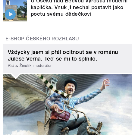
U Oseku nad Bečvou vyrostla moderní
kaplička. Vnuk ji nechal postavit jako
poctu svému dědečkovi
E-SHOP ČESKÉHO ROZHLASU
Vždycky jsem si přál ocitnout se v románu
Julese Verna. Teď se mi to splnilo.
Václav Žmolík, moderátor