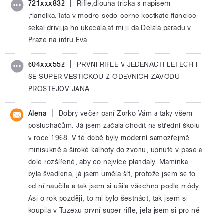
|
721xxx832
Rifle,dlouha tricka s napisem
,flanelka.Tata v modro-sedo-cerne kostkate flanelce
sekal drivi,ja ho ukecala,at mi ji da.Delala paradu v
Praze na intru.Eva
|
604xxx552
PRVNI RIFLE V JEDENACTI LETECH I
SE SUPER VESTICKOU Z ODEVNICH ZAVODU
PROSTEJOV JANA
|
Alena
Dobrý večer paní Zorko Vám a taky všem
posluchačům. Já jsem začala chodit na střední školu
v roce 1968. V té době byly moderní samozřejmě
minisukně a široké kalhoty do zvonu, upnuté v pase a
dole rozšířené, aby co nejvíce plandaly. Maminka
byla švadlena, já jsem uměla šít, protože jsem se to
od ní naučila a tak jsem si ušila všechno podle módy.
Asi o rok později, to mi bylo šestnáct, tak jsem si
koupila v Tuzexu první super rifle, jela jsem si pro ně