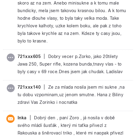
skoro az na zem. Anebo minisukne a k tomu male
bundicky, mela jsem takovou krasnou bilou. A k tomu
hodne dlouhe vlasy, to byla taky velka moda. Take
krychlove kalhoty, uzke kolem boku, ale pak z toho
byla takove krychle az na zem. Kdeze ty casy jsou,
bylo to krasne.
|
721xxx605
Dobry vecer p.Zorko, jako 20tilety
Jawa 250, Super rifle, kozena bunda,tnavy vlas - to
byly casy v 69 roce.Dnes jsem jak chudak. Ladislav
|
721xxx140
Ze za mlada nosila jsem mi sukne ,na
tu dobu vzpominam,uz jenom smutne. Hana z Biliny
zdravi Vas Zorinko i nocnatka
|
Inka
Dobrý den , paní Zoro , já nosila v době
svého mládí šusťák , který mi taťka přivezl z
Rakouska a šněrovací triko , které mi naopak přivezl