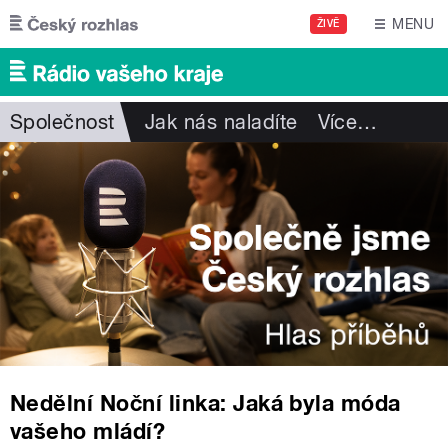
Přejít k hlavnímu obsahu
MENU
ŽIVĚ
Společnost
Jak nás naladíte
Více
…
Nedělní Noční linka: Jaká byla móda
vašeho mládí?