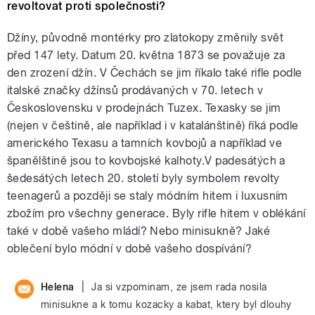
revoltovat proti společnosti?
Džíny, původně montérky pro zlatokopy změnily svět
před 147 lety. Datum 20. května 1873 se považuje za
den zrození džín. V Čechách se jim říkalo také rifle podle
italské značky džínsů prodávaných v 70. letech v
Československu v prodejnách Tuzex. Texasky se jim
(nejen v češtině, ale například i v katalánštině) říká podle
amerického Texasu a tamních kovbojů a například ve
španělštině jsou to kovbojské kalhoty.V padesátých a
šedesátých letech 20. století byly symbolem revolty
teenagerů a později se staly módním hitem i luxusním
zbožím pro všechny generace. Byly rifle hitem v oblékání
také v době vašeho mládí? Nebo minisukně? Jaké
oblečení bylo módní v době vašeho dospívání?
|
Helena
Ja si vzpominam, ze jsem rada nosila
minisukne a k tomu kozacky a kabat, ktery byl dlouhy