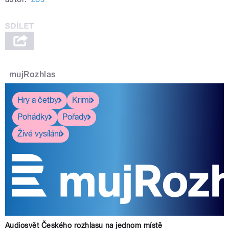
mujRozhlas
Hry a četby
Krimi
Pohádky
Pořady
Živé vysílání
Audiosvět Českého rozhlasu na jednom místě