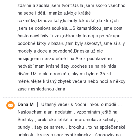
zdárně a začala jsem tvořit.Ušila jsem skoro všechno
na sebe i děti.I manžela.Moje krátké
sukničky,džínové šaty,kalhoty tak úzké,do kterých
jsem se doslova soukala....S kamarádkou jsme dost
často navštívily Tuzex,obkoukly to nej a po nákupu
podobné látky v bazaru,tam byly skvosty!,jsme si šily
modely a docela povedené.Dneska už nic
nešiju,jsem neskutečně líná.Ale z padákového
hedvábí mám krásné šaty ,dodnes se na ně ráda
dívám.Už je ale neobleču,taky mi bylo o 35 kil
méně.Mějte krásný zbytek večera nebo noci a někdy
zase nashledanou.Jana
|
Dana M
Úžasný večer s Noční linkou o módě ...
Nasloucham a ani nedutám , vzpomínám ještě na
Šustáky , praktické lehké a nepromokavé kabáty ,
bundy , šaty ze sametu , brokátu , to na společenské
události , krajky a sportovní kaliopky - šponovky na