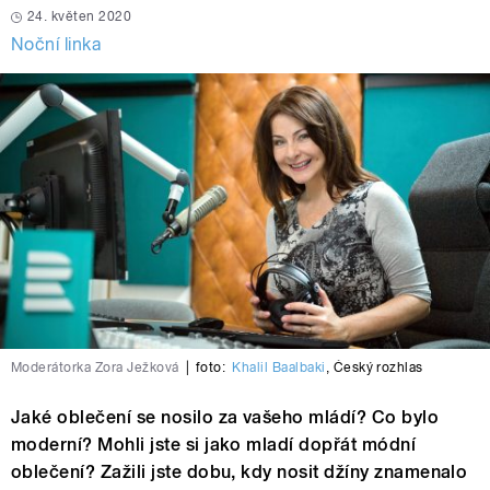
24. květen 2020
Noční linka
Moderátorka Zora Ježková
|
foto:
Khalil Baalbaki
,
Český rozhlas
Jaké oblečení se nosilo za vašeho mládí? Co bylo
moderní? Mohli jste si jako mladí dopřát módní
oblečení? Zažili jste dobu, kdy nosit džíny znamenalo