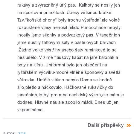
rukávy a zvýrazněný útlý pas. .Kalhoty se nosily jen
na sportovní příležitosti. Účesy většinou krátké.
Tzv."koňské ohony" byly trochu výstřední,ale volně
rozpuštěné vlasy nenosil nikdo.Punčocháče nebyly
,nosily jsme silonky a podvazkový pas. V tanečních
jsme šustily taftovými šaty v pastelových barvách
.Žádné velké výstřihy anebo šaty ramínkové,to se
neslušelo. V zimě flaušový kabát,na jaře baloňák a
boty na klínu .Uniformní bylo jen oblečení na
lyžařském výcviku-modré vlněné šponovky a světlá
větrovka. Umělé vlákno nebylo.Doma se hodně
šilo,pletlo a háčkovalo. Háčkované rukavičky do
tanečních,to byl pro mne nadlidský výkon,ale mám je
dodnes. Hlavně nás ale zdobilo mládí. Dnes už jen
vzpomínáme.
Další příspěvky
autor:
zos