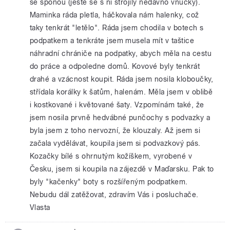
se sponou (ještě se s ní strojily nedávno vnučky).
Maminka ráda pletla, háčkovala nám halenky, což
taky tenkrát "letělo". Ráda jsem chodila v botech s
podpatkem a tenkráte jsem musela mít v taštice
náhradní chrániče na podpatky, abych měla na cestu
do práce a odpoledne domů. Kovové byly tenkrát
drahé a vzácnost koupit. Ráda jsem nosila kloboučky,
střídala korálky k šatům, halenám. Měla jsem v oblibě
i kostkované i květované šaty. Vzpomínám také, že
jsem nosila prvně hedvábné punčochy s podvazky a
byla jsem z toho nervozní, že klouzaly. Až jsem si
začala vydělávat, koupila jsem si podvazkový pás.
Kozačky bílé s ohrnutým kožíškem, vyrobené v
Česku, jsem si koupila na zájezdě v Maďarsku. Pak to
byly "kačenky" boty s rozšířeným podpatkem.
Nebudu dál zatěžovat, zdravím Vás i posluchače.
Vlasta