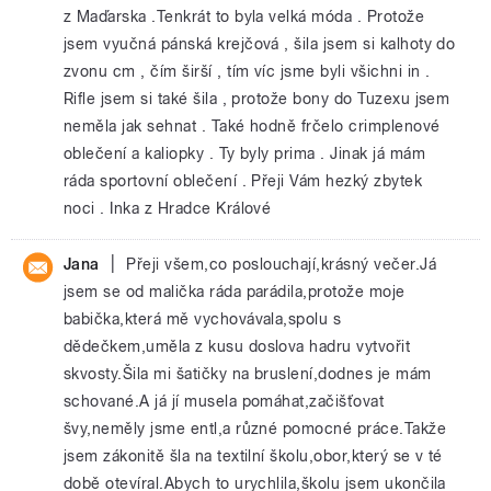
z Maďarska .Tenkrát to byla velká móda . Protože
jsem vyučná pánská krejčová , šila jsem si kalhoty do
zvonu cm , čím širší , tím víc jsme byli všichni in .
Rifle jsem si také šila , protože bony do Tuzexu jsem
neměla jak sehnat . Také hodně frčelo crimplenové
oblečení a kaliopky . Ty byly prima . Jinak já mám
ráda sportovní oblečení . Přeji Vám hezký zbytek
noci . Inka z Hradce Králové
|
Jana
Přeji všem,co poslouchají,krásný večer.Já
jsem se od malička ráda parádila,protože moje
babička,která mě vychovávala,spolu s
dědečkem,uměla z kusu doslova hadru vytvořit
skvosty.Šila mi šatičky na bruslení,dodnes je mám
schované.A já jí musela pomáhat,začišťovat
švy,neměly jsme entl,a různé pomocné práce.Takže
jsem zákonitě šla na textilní školu,obor,který se v té
době otevíral.Abych to urychlila,školu jsem ukončila