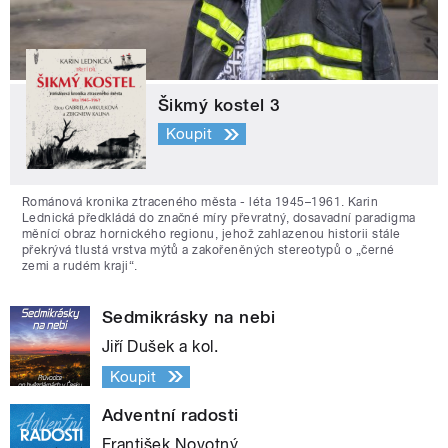
Šikmý kostel 3
Koupit
Románová kronika ztraceného města - léta 1945–1961. Karin
Lednická předkládá do značné míry převratný, dosavadní paradigma
měnící obraz hornického regionu, jehož zahlazenou historii stále
překrývá tlustá vrstva mýtů a zakořeněných stereotypů o „černé
zemi a rudém kraji“.
Sedmikrásky na nebi
Jiří Dušek a kol.
Koupit
Adventní radosti
František Novotný