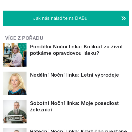
Jak nás naladíte na DABu
VÍCE Z POŘADU
Pondělní Noční linka: Kolikrát za život
potkáme opravdovou lásku?
Nedělní Noční linka: Letní výprodeje
Sobotní Noční linka: Moje posedlost
železnicí
Páteční Noční linka: Když čáp přestane