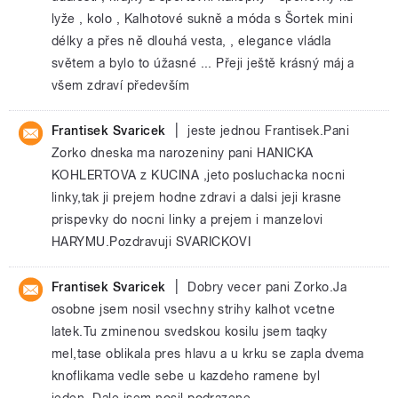
lyže , kolo , Kalhotové sukně a móda s Šortek mini
délky a přes ně dlouhá vesta, , elegance vládla
světem a bylo to úžasné ... Přeji ještě krásný máj a
všem zdraví především
|
Frantisek Svaricek
jeste jednou Frantisek.Pani
Zorko dneska ma narozeniny pani HANICKA
KOHLERTOVA z KUCINA ,jeto posluchacka nocni
linky,tak ji prejem hodne zdravi a dalsi jeji krasne
prispevky do nocni linky a prejem i manzelovi
HARYMU.Pozdravuji SVARICKOVI
|
Frantisek Svaricek
Dobry vecer pani Zorko.Ja
osobne jsem nosil vsechny strihy kalhot vcetne
latek.Tu zminenou svedskou kosilu jsem taqky
mel,tase oblikala pres hlavu a u krku se zapla dvema
knoflikama vedle sebe u kazdeho ramene byl
jeden..Dale jsem nosil podrazene