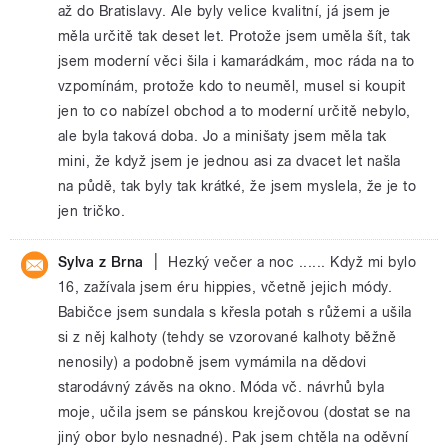
až do Bratislavy. Ale byly velice kvalitní, já jsem je
měla určitě tak deset let. Protože jsem uměla šít, tak
jsem moderní věci šila i kamarádkám, moc ráda na to
vzpomínám, protože kdo to neuměl, musel si koupit
jen to co nabízel obchod a to moderní určitě nebylo,
ale byla taková doba. Jo a minišaty jsem měla tak
mini, že když jsem je jednou asi za dvacet let našla
na půdě, tak byly tak krátké, že jsem myslela, že je to
jen tričko.
|
Sylva z Brna
Hezký večer a noc ...... Když mi bylo
16, zažívala jsem éru hippies, včetně jejich módy.
Babičce jsem sundala s křesla potah s růžemi a ušila
si z něj kalhoty (tehdy se vzorované kalhoty běžně
nenosily) a podobně jsem vymámila na dědovi
starodávný závěs na okno. Móda vč. návrhů byla
moje, učila jsem se pánskou krejčovou (dostat se na
jiný obor bylo nesnadné). Pak jsem chtěla na oděvní