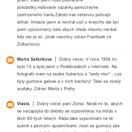
polobotky,malovane vazanky,samozrejme
zastrizeneho havla.Zatoto nas vetsinou policajti
stihali. Imitace jsem si nechal usit u krejciho ale byl
jsem upozorneny nato abych nikde nikomu nerikal
kdo me je sil..Jinak vsechny zdravi Frantisek ze
Zidlochovic.
|
Marta Safarikova
Dobry vecer. V roce 1956 mi
bylo 15 a byla jsem v Podebradech v internate. Na
fotografii mam na ssobe hubertus a "sedy mor" , coz
byly gumove galose a v nich backory! Take se nosily
sustaky. Zdravi Marta z Prahy.
|
Vlasta
Dobrý večer paní Zorko. Nedá mi to, abych
se nezapojila do debaty se vzpomínkou na módu v
těch 60-tých letech. Ráda také vzpomínám na té
sukně s pevnými spodničkami, nosil se gumový pás