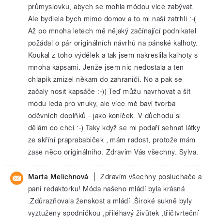
průmyslovku, abych se mohla módou více zabývat.
Ale bydlela bych mimo domov a to mi naši zatrhli :-(
Až po mnoha letech mě nějaký začínající podnikatel
požádal o pár originálních návrhů na pánské kalhoty.
Koukal z toho výdělek a tak jsem nakreslila kalhoty s
mnoha kapsami. Jenže jsem nic nedostala a ten
chlapík zmizel někam do zahraničí. No a pak se
začaly nosit kapsáče :-)) Teď můžu navrhovat a šít
módu leda pro vnuky, ale více mě baví tvorba
oděvních doplňků - jako koníček. V důchodu si
dělám co chci :-) Taky když se mi podaří sehnat látky
ze skříní praprababiček , mám radost, protože mám
zase něco originálního. Zdravím Vás všechny. Sylva.
|
Marta Melichnová
Zdravím všechny posluchače a
paní redaktorku! Móda našeho mládí byla krásná
.Zdůrazňovala ženskost a mládí .Široké sukně byly
vyztuženy spodničkou ,přiléhavý živůtek ,tříčtvrteční