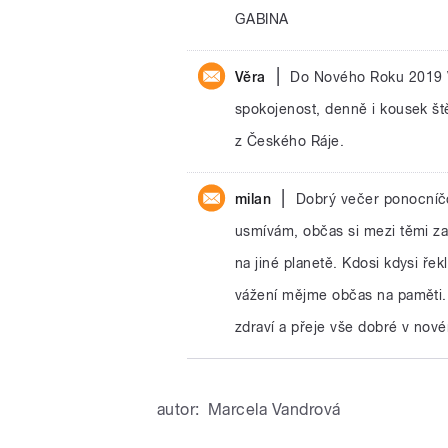
GABINA
|
Věra
Do Nového Roku 2019 V
spokojenost, denně i kousek št
z Českého Ráje.
|
milan
Dobrý večer ponocníčc
usmívám, občas si mezi těmi z
na jiné planetě. Kdosi kdysi řekl
vážení mějme občas na paměti.
zdraví a přeje vše dobré v nové
autor:
Marcela Vandrová