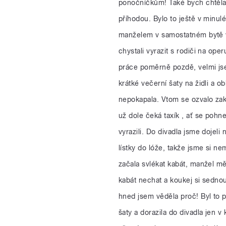
ponočníčkům! Také bych chtěla 
příhodou. Bylo to ještě v minulé
manželem v samostatném bytě v
chystali vyrazit s rodiči na ope
práce poměrně pozdě, velmi jse
krátké večerní šaty na židli a ob
nepokapala. Vtom se ozvalo zak
už dole čeká taxík , ať se pohn
vyrazili. Do divadla jsme dojeli
lístky do lóže, takže jsme si ne
začala svlékat kabát, manžel mě
kabát nechat a koukej si sednou
hned jsem věděla proč! Byl to p
šaty a dorazila do divadla jen 