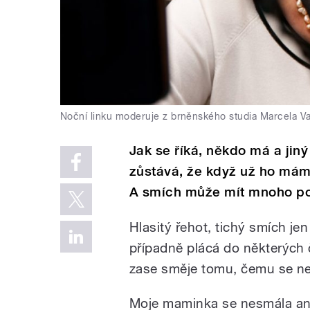
Noční linku moderuje z brněnského studia Marcela V
Jak se říká, někdo má a ji
zůstává, že když už ho má
A smích může mít mnoho po
Hlasitý řehot, tichý smích je
případně plácá do některých 
zase směje tomu, čemu se ne
Moje maminka se nesmála ani