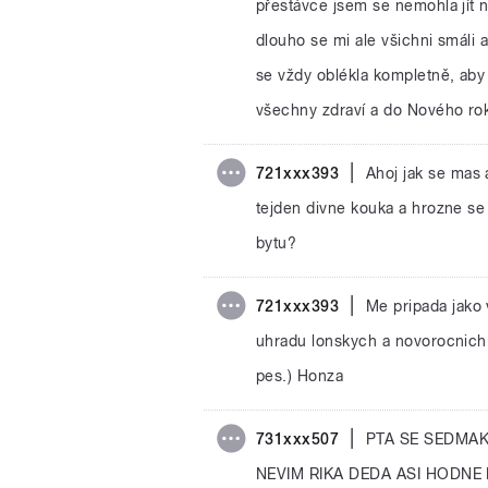
přestávce jsem se nemohla jít n
dlouho se mi ale všichni smáli a
se vždy oblékla kompletně, ab
všechny zdraví a do Nového rok
|
721xxx393
Ahoj jak se mas 
tejden divne kouka a hrozne se 
bytu?
|
721xxx393
Me pripada jako 
uhradu lonskych a novorocnich 
pes.) Honza
|
731xxx507
PTA SE SEDMAK
NEVIM RIKA DEDA ASI HODNE