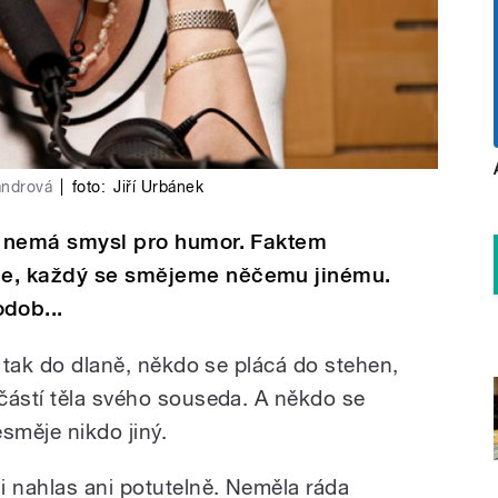
andrová
|
foto:
Jiří Urbánek
ný nemá smysl pro humor. Faktem
me, každý se smějeme něčemu jinému.
dob...
n tak do dlaně, někdo se plácá do stehen,
částí těla svého souseda. A někdo se
směje nikdo jiný.
 nahlas ani potutelně. Neměla ráda