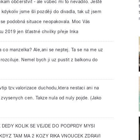
ikam občerstvit - ale vůbec mi to nevadilo. Ještě
 kdykoliv jsme šli později do divadla, tak už jsem
y se podobná situace neopakovala. Moc Vás
u 2019 jen šťastné chvilky přeje Inka
a co manzelka? Ale,ani se neptej. Ta se na me uz
rozciluje. Nemel bych ji uz pustit z balkonu do
vtip tzv.valorizace duchodu,ktera nestaci ani na
zvysenych cen. Takze nula od nuly pojde. (Jako
 DEDY KOLIK SE VEJDE DO PODPRDY MYSI
 KDYZ TAM MA 2 KOZY RIKA VNOUCEK ZDRAVI