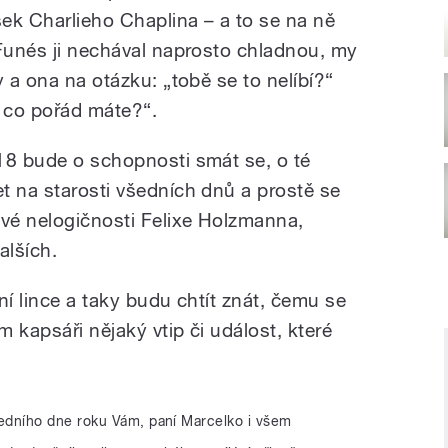
sek Charlieho Chaplina – a to se na ně
 Funés ji nechával naprosto chladnou, my
y a ona na otázku: „tobě se to nelíbí?“
í, co pořád máte?“.
18 bude o schopnosti smát se, o té
t na starosti všedních dnů a prostě se
é nelogičnosti Felixe Holzmanna,
alších.
ní lince a taky budu chtít znát, čemu se
 kapsáři nějaký vtip či událost, které
edního dne roku Vám, paní Marcelko i všem