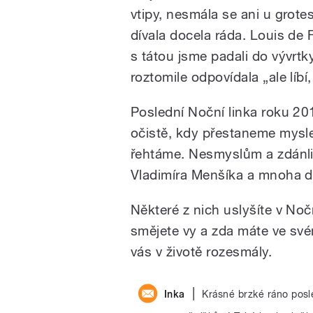
vtipy, nesmála se ani u grote
dívala docela ráda. Louis de
s tátou jsme padali do vývrtk
roztomile odpovídala „ale líb
Poslední Noční linka roku 20
očistě, kdy přestaneme mysle
řehtáme.
Nesmyslům a zdánliv
Vladimíra Menšíka a mnoha d
Některé z nich uslyšíte v Noč
smějete vy a zda máte ve svém
vás v životě rozesmály.
|
Inka
Krásné brzké ráno posl