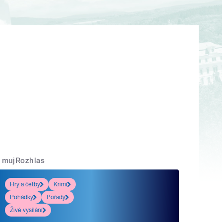
mujRozhlas
Hry a četby
Krimi
Pohádky
Pořady
Živé vysílání