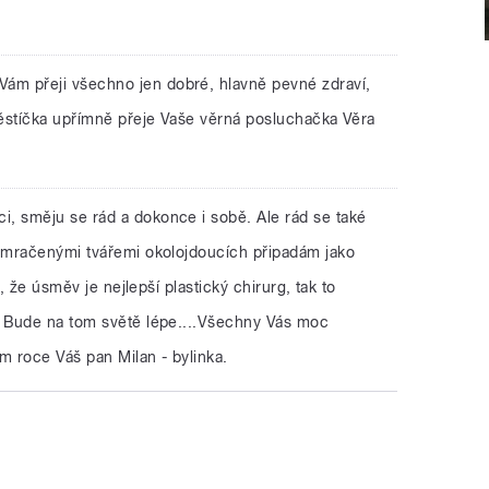
ám přeji všechno jen dobré, hlavně pevné zdraví,
ěstíčka upřímně přeje Vaše věrná posluchačka Věra
i, směju se rád a dokonce i sobě. Ale rád se také
amračenými tvářemi okolojdoucích připadám jako
, že úsměv je nejlepší plastický chirurg, tak to
 Bude na tom světě lépe....Všechny Vás moc
m roce Váš pan Milan - bylinka.