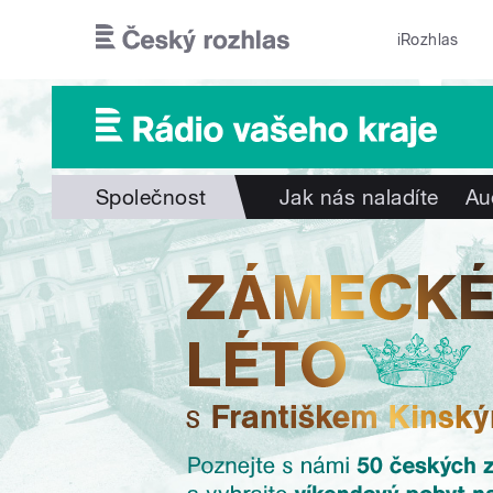
Přejít k hlavnímu obsahu
iRozhlas
Společnost
Jak nás naladíte
Au