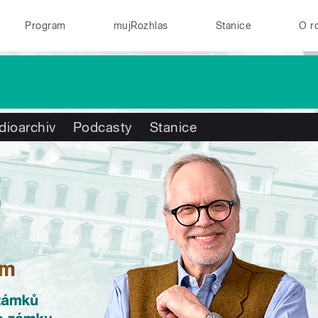
Program
mujRozhlas
Stanice
O r
dioarchiv
Podcasty
Stanice