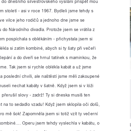
do dnešního silvestrovského vysílání přispět mou
m století - asi v roce 1967. Bydleli jsme tehdy s
e vilce jeho rodičů a jednoho dne jsme se
ru do Národního divadla. Protože jsem se vrátila z
m pospíchala s oblékáním - přichystala jsem si
lékla si zatím kombiné, abych si ty šaty při večeři
lepání a do dveří se hrnul tatínek s maminkou, že
eme. Tak jsem si rychle oblékla kabát a už jsme
 na poslední chvíli, ale naštěstí jsme měli zakoupené
museli nechat kabáty v šatně. Když jsem si v lóži
 přerušil slovy - zadrž! Ty si dneska musíš ten
t na to sedadlo vzadu! Když jsem sklopila oči dolů,
ro mě šok! Zapomněla jsem si totiž vzít ty večerní
v kombiné.... Operu jsem tehdy vyslechla v kabátu, o