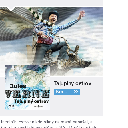
Tajuplný ostrov
Koupit
Lincolnův ostrov nikdo nikdy na mapě nenašel, a
přece ho znají lidé na celém světě. Už déle než sto