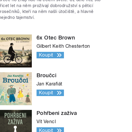
třicet let na něm prožívají dobrodružství s pěticí
trosečníků, kteří na něm našli útočiště, a hlavně
nejedno tajemství.
6x Otec Brown
Gilbert Keith Chesterton
Koupit
Broučci
Jan Karafiát
Koupit
Pohřbeni zaživa
Vít Vencl
Koupit