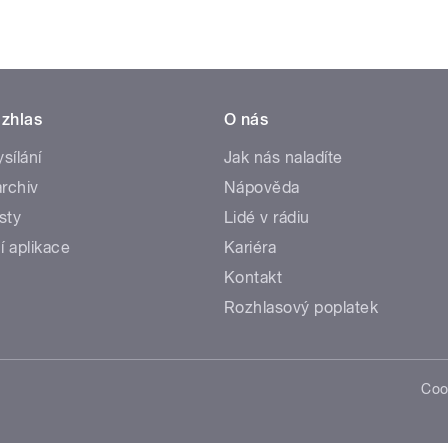
zhlas
O nás
ysílání
Jak nás naladíte
rchiv
Nápověda
sty
Lidé v rádiu
í aplikace
Kariéra
Kontakt
Rozhlasový poplatek
Coo