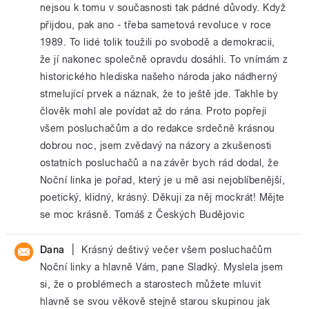
nejsou k tomu v současnosti tak pádné důvody. Když
přijdou, pak ano - třeba sametová revoluce v roce
1989. To lidé tolik toužili po svobodě a demokracii,
že jí nakonec společně opravdu dosáhli. To vnímám z
historického hlediska našeho národa jako nádherný
stmelující prvek a náznak, že to ještě jde. Takhle by
člověk mohl ale povídat až do rána. Proto popřeji
všem posluchačům a do redakce srdečně krásnou
dobrou noc, jsem zvědavý na názory a zkušenosti
ostatních posluchačů a na závěr bych rád dodal, že
Noční linka je pořad, který je u mě asi nejoblíbenější,
poetický, klidný, krásný. Děkuji za něj mockrát! Mějte
se moc krásně. Tomáš z Českých Budějovic
|
Dana
Krásný deštivý večer všem posluchačům
Noční linky a hlavně Vám, pane Sladký. Myslela jsem
si, že o problémech a starostech můžete mluvit
hlavně se svou věkově stejně starou skupinou jak