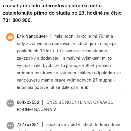
napsat přes tuto internetovou stránku nebo
zatelefonujte přímo do studia po 23. hodině na číslo
731 800 900.
|
Erik Vancouver
mila nocni linko: je mi 70 let a
cely zivot vidim a ocekavam v lidech jen to nejlepsi.
poslednich 30 let je to hlavne se zamestnanci,
zakazniky a dodavateli. s malymi vyjimkami mi to
vychazi: rekl bych, ze to pracuje v 90% pripadu.
srdecne pozdravy ze sluncem zaliteho odpoledne ve
vancouveru mame prave vyjimecnych 27 stupnu -
letos asi poprve. at se dale dari. erik.
|
604xxx552
DNES JE NOCNI LINKA OPRAVDU
PODNETNA JANA V
|
737xxx251
snazim se videt v lidech to lepsi drive