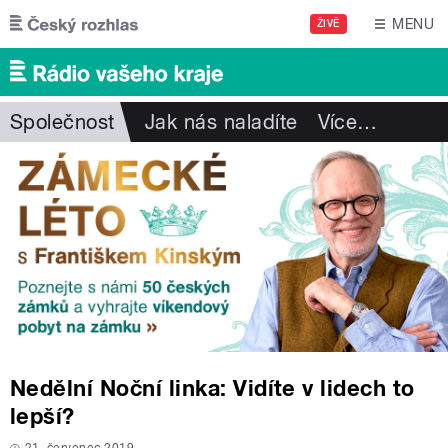
Přejít k hlavnímu obsahu
MENU
ŽIVĚ
Společnost
Jak nás naladíte
Více
…
Nedělní Noční linka: Vidíte v lidech to
lepší?