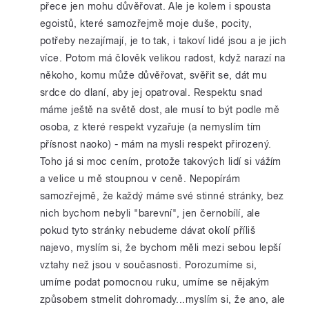
přece jen mohu důvěřovat. Ale je kolem i spousta
egoistů, které samozřejmě moje duše, pocity,
potřeby nezajímají, je to tak, i takoví lidé jsou a je jich
více. Potom má člověk velikou radost, když narazí na
někoho, komu může důvěřovat, svěřit se, dát mu
srdce do dlaní, aby jej opatroval. Respektu snad
máme ještě na světě dost, ale musí to být podle mě
osoba, z které respekt vyzařuje (a nemyslím tím
přísnost naoko) - mám na mysli respekt přirozený.
Toho já si moc cením, protože takových lidí si vážím
a velice u mě stoupnou v ceně. Nepopírám
samozřejmě, že každý máme své stinné stránky, bez
nich bychom nebyli "barevní", jen černobílí, ale
pokud tyto stránky nebudeme dávat okolí příliš
najevo, myslím si, že bychom měli mezi sebou lepší
vztahy než jsou v současnosti. Porozumíme si,
umíme podat pomocnou ruku, umíme se nějakým
způsobem stmelit dohromady...myslím si, že ano, ale