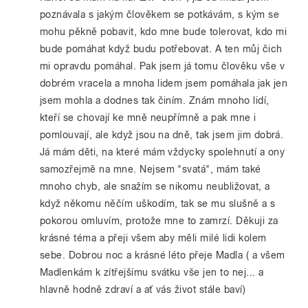
poznávala s jakým člověkem se potkávám, s kým se
mohu pěkně pobavit, kdo mne bude tolerovat, kdo mi
bude pomáhat když budu potřebovat. A ten můj čich
mi opravdu pomáhal. Pak jsem já tomu člověku vše v
dobrém vracela a mnoha lidem jsem pomáhala jak jen
jsem mohla a dodnes tak činím. Znám mnoho lidí,
kteří se chovají ke mně neupřímně a pak mne i
pomlouvají, ale když jsou na dně, tak jsem jim dobrá.
Já mám děti, na které mám vždycky spolehnutí a ony
samozřejmě na mne. Nejsem "svatá", mám také
mnoho chyb, ale snažím se nikomu neubližovat, a
když někomu něčím uškodím, tak se mu slušně a s
pokorou omluvím, protože mne to zamrzí. Děkuji za
krásné téma a přeji všem aby měli milé lidi kolem
sebe. Dobrou noc a krásné léto přeje Madla ( a všem
Madlenkám k zítřejšímu svátku vše jen to nej... a
hlavně hodně zdraví a ať vás život stále baví)