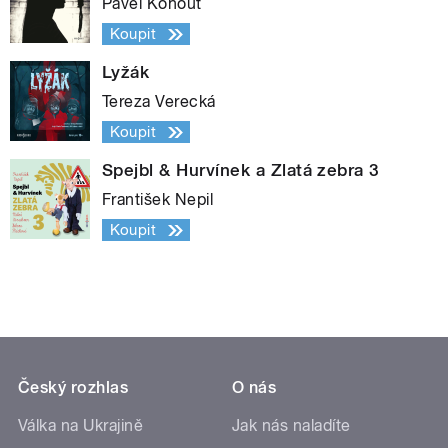
Pavel Kohout
Koupit
Lyžák
Tereza Verecká
Koupit
Spejbl & Hurvínek a Zlatá zebra 3
František Nepil
Koupit
Český rozhlas
O nás
Válka na Ukrajině
Jak nás naladíte