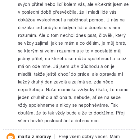
svých přátel nebo lidí kolem vás, ale vícekrát jsem se
v poslední době přesvědčila, že i mladí lidé vás
dokážou vyslechnout a nabídnout pomoc. U nás na
činžáku ted přibylo mladých lidí a docela si s nim
rozumím. Ale o tom nechci dnes psát, člověk, který
se vždy zajímá, jak se mám a co dělám, je můj bratr,
se kterým si velmi rozumím a je to v podstatě můj
jediný přítel, na kterého se můžu spolehnout a totéž
má on ode mne. Já jsem už v důchodu a on je
mladší, takže ještě chodí do práce, ale opravdu mi
každý druhý den zavolá a zajímá se, zda něco
nepotřebuju. Naše maminka vždycky říkala, že máme
jeden druhého a až ona tu nebude, ať se na sebe
vždy spolehneme a nikdy se nepohněváme. Tak
doufám, že to tak vždy bude a že to dodržíme. Přeji
všem hezké poslouchání a dobrou noc.
|
marta z moravy
Přeji všem dobrý večer. Mám