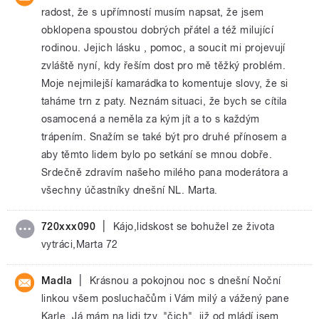
radost, že s upřímností musím napsat, že jsem
obklopena spoustou dobrých přátel a též milující
rodinou. Jejich lásku , pomoc, a soucit mi projevují
zvláště nyní, kdy řeším dost pro mě těžký problém.
Moje nejmilejší kamarádka to komentuje slovy, že si
taháme trn z paty. Neznám situaci, že bych se cítila
osamocená a neměla za kým jít a to s každým
trápením. Snažím se také být pro druhé přínosem a
aby těmto lidem bylo po setkání se mnou dobře.
Srdečně zdravím našeho milého pana moderátora a
všechny účastníky dnešní NL. Marta.
|
720xxx090
Kájo,lidskost se bohužel ze života
vytráci,Marta 72
|
Madla
Krásnou a pokojnou noc s dnešní Noční
linkou všem posluchačům i Vám milý a vážený pane
Karle. Já mám na lidi tzv. "čich", již od mládí jsem