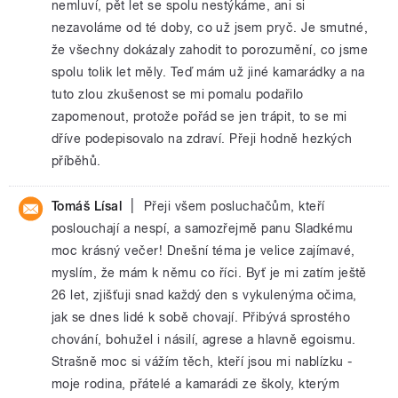
nemluví, pět let se spolu nestýkáme, ani si
nezavoláme od té doby, co už jsem pryč. Je smutné,
že všechny dokázaly zahodit to porozumění, co jsme
spolu tolik let měly. Teď mám už jiné kamarádky a na
tuto zlou zkušenost se mi pomalu podařilo
zapomenout, protože pořád se jen trápit, to se mi
dříve podepisovalo na zdraví. Přeji hodně hezkých
příběhů.
|
Tomáš Lísal
Přeji všem posluchačům, kteří
poslouchají a nespí, a samozřejmě panu Sladkému
moc krásný večer! Dnešní téma je velice zajímavé,
myslím, že mám k němu co říci. Byť je mi zatím ještě
26 let, zjišťuji snad každý den s vykulenýma očima,
jak se dnes lidé k sobě chovají. Přibývá sprostého
chování, bohužel i násilí, agrese a hlavně egoismu.
Strašně moc si vážím těch, kteří jsou mi nablízku -
moje rodina, přátelé a kamarádi ze školy, kterým