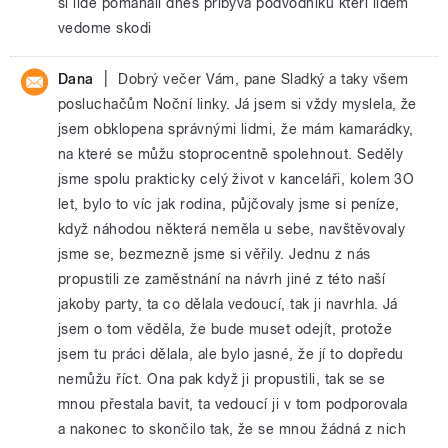
si lide pomahali dnes pribyva podvodniku kteri lidem
vedome skodi
|
Dana
Dobrý večer Vám, pane Sladký a taky všem
posluchačům Noční linky. Já jsem si vždy myslela, že
jsem obklopena správnými lidmi, že mám kamarádky,
na které se můžu stoprocentně spolehnout. Seděly
jsme spolu prakticky celý život v kanceláři, kolem 3O
let, bylo to víc jak rodina, půjčovaly jsme si peníze,
když náhodou některá neměla u sebe, navštěvovaly
jsme se, bezmezně jsme si věřily. Jednu z nás
propustili ze zaměstnání na návrh jiné z této naší
jakoby party, ta co dělala vedoucí, tak ji navrhla. Já
jsem o tom věděla, že bude muset odejít, protože
jsem tu práci dělala, ale bylo jasné, že jí to dopředu
nemůžu říct. Ona pak když ji propustili, tak se se
mnou přestala bavit, ta vedoucí ji v tom podporovala
a nakonec to skončilo tak, že se mnou žádná z nich