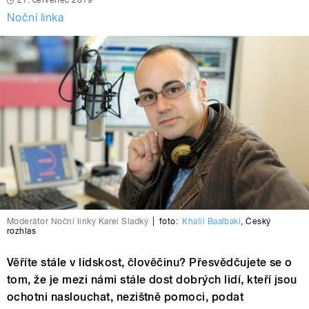
21. červenec 2019
Noční linka
Moderátor Noční linky Karel Sladký
|
foto:
Khalil Baalbaki
,
Český
rozhlas
Věříte stále v lidskost, člověčinu? Přesvědčujete se o
tom, že je mezi námi stále dost dobrých lidí, kteří jsou
ochotni naslouchat, nezištně pomoci, podat