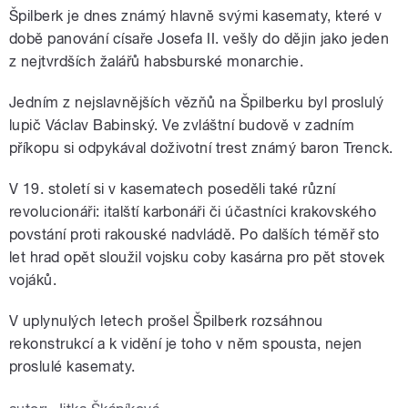
Špilberk je dnes známý hlavně svými kasematy, které v
době panování císaře Josefa II. vešly do dějin jako jeden
z nejtvrdších žalářů habsburské monarchie.
Jedním z nejslavnějších vězňů na Špilberku byl proslulý
lupič Václav Babinský. Ve zvláštní budově v zadním
příkopu si odpykával doživotní trest známý baron Trenck.
V 19. století si v kasematech poseděli také různí
revolucionáři: italští karbonáři či účastníci krakovského
povstání proti rakouské nadvládě. Po dalších téměř sto
let hrad opět sloužil vojsku coby kasárna pro pět stovek
vojáků.
V uplynulých letech prošel Špilberk rozsáhnou
rekonstrukcí a k vidění je toho v něm spousta, nejen
proslulé kasematy.