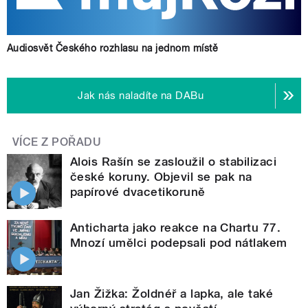
Audiosvět Českého rozhlasu na jednom místě
Jak nás naladíte na DABu
VÍCE Z POŘADU
Alois Rašín se zasloužil o stabilizaci
české koruny. Objevil se pak na
papírové dvacetikoruně
Anticharta jako reakce na Chartu 77.
Mnozí umělci podepsali pod nátlakem
Jan Žižka: Žoldnéř a lapka, ale také