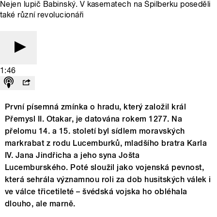
Nejen lupič Babinský. V kasematech na Špilberku poseděli
také různí revolucionáři
1:46
První písemná zmínka o hradu, který založil král
Přemysl II. Otakar, je datována rokem 1277. Na
přelomu 14. a 15. století byl sídlem moravských
markrabat z rodu Lucemburků, mladšího bratra Karla
IV. Jana Jindřicha a jeho syna Jošta
Lucemburského. Poté sloužil jako vojenská pevnost,
která sehrála významnou roli za dob husitských válek i
ve válce třicetileté – švédská vojska ho obléhala
dlouho, ale marně.