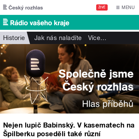
Přejít k hlavnímu obsahu
MENU
ŽIVĚ
Historie
Jak nás naladíte
Více
…
Nejen lupič Babinský. V kasematech na
Špilberku poseděli také různí