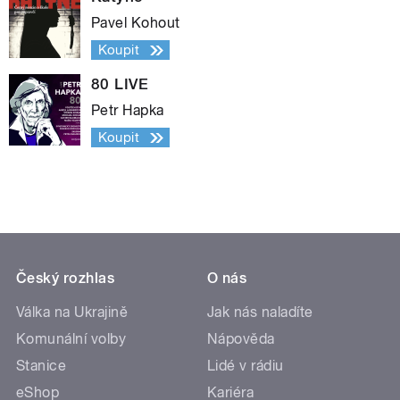
Pavel Kohout
Koupit
80 LIVE
Petr Hapka
Koupit
Český rozhlas
O nás
Válka na Ukrajině
Jak nás naladíte
Komunální volby
Nápověda
Stanice
Lidé v rádiu
eShop
Kariéra