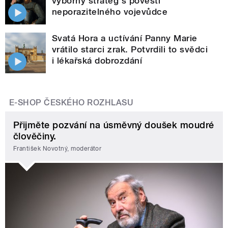
výborný stratég s pověstí
neporazitelného vojevůdce
Svatá Hora a uctívání Panny Marie
vrátilo starci zrak. Potvrdili to svědci
i lékařská dobrozdání
E-SHOP ČESKÉHO ROZHLASU
Přijměte pozvání na úsměvný doušek moudré
člověčiny.
František Novotný, moderátor