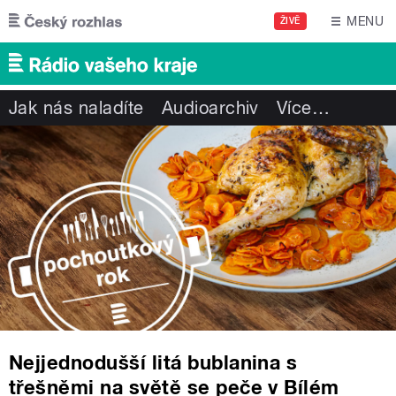
Přejít k hlavnímu obsahu
MENU
ŽIVĚ
Jak nás naladíte
Audioarchiv
Více
…
Nejjednodušší litá bublanina s
třešněmi na světě se peče v Bílém