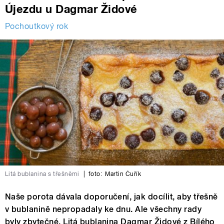
Újezdu u Dagmar Židové
Pochoutkový rok
Litá bublanina s třešněmi
|
foto:
Martin Čuřík
Naše porota dávala doporučení, jak docílit, aby třešně
v bublanině nepropadaly ke dnu. Ale všechny rady
byly zbytečné. Litá bublanina Dagmar Židové z Bílého