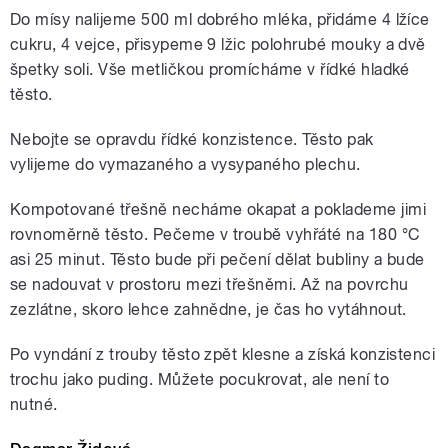
Do mísy nalijeme 500 ml dobrého mléka, přidáme 4 lžíce
cukru, 4 vejce, přisypeme 9 lžic polohrubé mouky a dvě
špetky soli. Vše metličkou promícháme v řídké hladké
těsto.
Nebojte se opravdu řídké konzistence. Těsto pak
vylijeme do vymazaného a vysypaného plechu.
Kompotované třešně necháme okapat a poklademe jimi
rovnoměrně těsto. Pečeme v troubě vyhřáté na 180 °C
asi 25 minut. Těsto bude při pečení dělat bubliny a bude
se nadouvat v prostoru mezi třešněmi. Až na povrchu
zezlátne, skoro lehce zahnědne, je čas ho vytáhnout.
Po vyndání z trouby těsto zpět klesne a získá konzistenci
trochu jako puding. Můžete pocukrovat, ale není to
nutné.