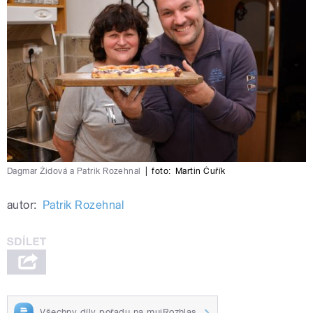
Dagmar Židová a Patrik Rozehnal
|
foto:
Martin Čuřík
autor:
Patrik Rozehnal
Všechny díly pořadu na mujRozhlas