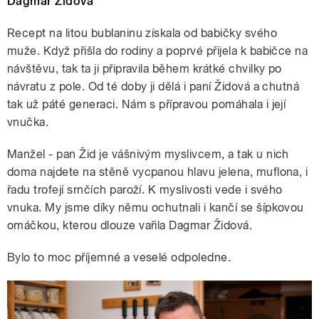
Dagmar Židová
Recept na litou bublaninu získala od babičky svého
muže. Když přišla do rodiny a poprvé přijela k babičce na
návštěvu, tak ta ji připravila během krátké chvilky po
návratu z pole. Od té doby ji dělá i paní Židová a chutná
tak už páté generaci. Nám s přípravou pomáhala i její
vnučka.
Manžel - pan Žid je vášnivým myslivcem, a tak u nich
doma najdete na stěně vycpanou hlavu jelena, muflona, i
řadu trofejí srnčích paroží. K myslivosti vede i svého
vnuka. My jsme díky němu ochutnali i kančí se šípkovou
omáčkou, kterou dlouze vařila Dagmar Židová.
Bylo to moc příjemné a veselé odpoledne.