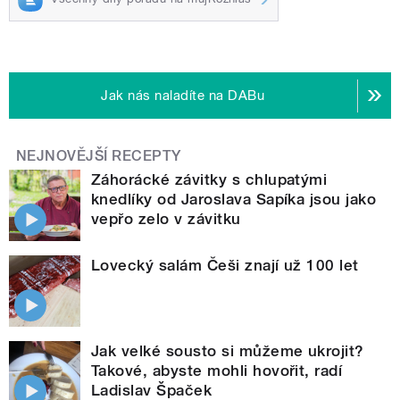
Jak nás naladíte na DABu
NEJNOVĚJŠÍ RECEPTY
Záhorácké závitky s chlupatými
knedlíky od Jaroslava Sapíka jsou jako
vepřo zelo v závitku
Lovecký salám Češi znají už 100 let
Jak velké sousto si můžeme ukrojit?
Takové, abyste mohli hovořit, radí
Ladislav Špaček