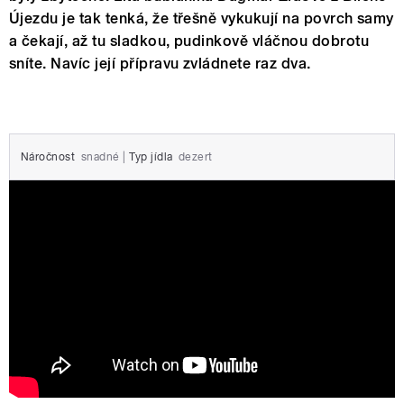
Újezdu je tak tenká, že třešně vykukují na povrch samy
a čekají, až tu sladkou, pudinkově vláčnou dobrotu
sníte. Navíc její přípravu zvládnete raz dva.
Náročnost
snadné
|
Typ jídla
dezert
Litá bublanina Dagmar Židové