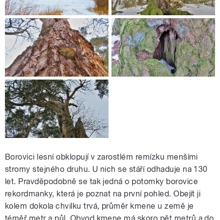
Borovici lesní obklopují v zarostlém remízku menšími
stromy stejného druhu. U nich se stáří odhaduje na 130
let. Pravděpodobně se tak jedná o potomky borovice
rekordmanky, která je poznat na první pohled. Obejít ji
kolem dokola chvilku trvá, průměr kmene u země je
téměř metr a půl. Obvod kmene má skoro pět metrů a do