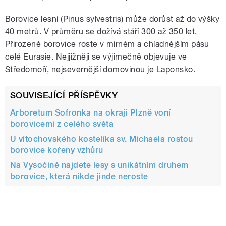
Borovice lesní (Pinus sylvestris) může dorůst až do výšky
40 metrů. V průměru se dožívá stáří 300 až 350 let.
Přirozeně borovice roste v mírném a chladnějším pásu
celé Eurasie. Nejjižněji se výjimečně objevuje ve
Středomoří, nejsevernější domovinou je Laponsko.
SOUVISEJÍCÍ PŘÍSPĚVKY
Arboretum Sofronka na okraji Plzně voní
borovicemi z celého světa
U vítochovského kostelíka sv. Michaela rostou
borovice kořeny vzhůru
Na Vysočině najdete lesy s unikátním druhem
borovice, která nikde jinde neroste