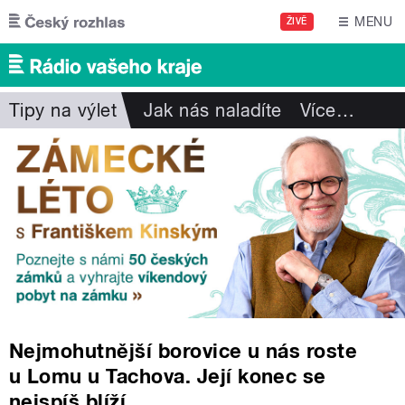
Přejít k hlavnímu obsahu
MENU
ŽIVĚ
Tipy na výlet
Jak nás naladíte
Více
…
Nejmohutnější borovice u nás roste
u Lomu u Tachova. Její konec se
nejspíš blíží