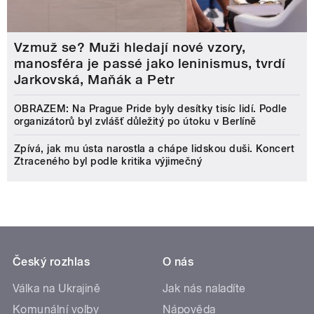
Vzmuž se? Muži hledají nové vzory,
manosféra je passé jako leninismus, tvrdí
Jarkovská, Maňák a Petr
OBRAZEM: Na Prague Pride byly desítky tisíc lidí. Podle
organizátorů byl zvlášť důležitý po útoku v Berlíně
Zpívá, jak mu ústa narostla a chápe lidskou duši. Koncert
Ztraceného byl podle kritika výjimečný
Český rozhlas
O nás
Válka na Ukrajině
Jak nás naladíte
Komunální volby
Nápověda