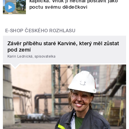
kaplička. Vnuk ji nechal postavit jako
poctu svému dědečkovi
E-SHOP ČESKÉHO ROZHLASU
Závěr příběhu staré Karviné, který měl zůstat
pod zemí
Karin Lednická, spisovatelka