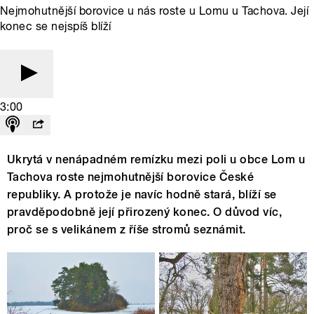
Nejmohutnější borovice u nás roste u Lomu u Tachova. Její
konec se nejspíš blíží
3:00
Ukrytá v nenápadném remízku mezi poli u obce Lom u
Tachova roste nejmohutnější borovice České
republiky. A protože je navíc hodně stará, blíží se
pravděpodobně její přirozený konec. O důvod víc,
proč se s velikánem z říše stromů seznámit.