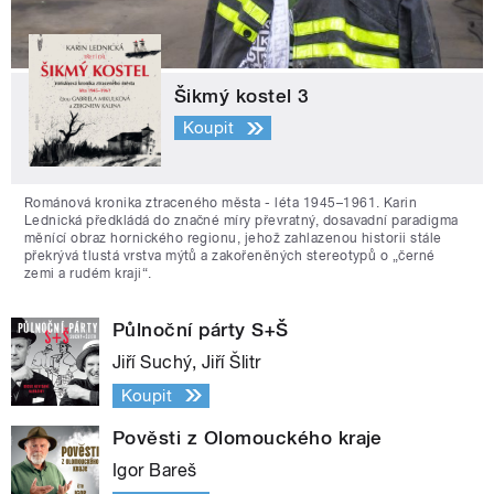
Šikmý kostel 3
Koupit
Románová kronika ztraceného města - léta 1945–1961. Karin
Lednická předkládá do značné míry převratný, dosavadní paradigma
měnící obraz hornického regionu, jehož zahlazenou historii stále
překrývá tlustá vrstva mýtů a zakořeněných stereotypů o „černé
zemi a rudém kraji“.
Půlnoční párty S+Š
Jiří Suchý, Jiří Šlitr
Koupit
Pověsti z Olomouckého kraje
Igor Bareš