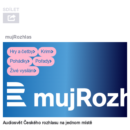
mujRozhlas
Hry a četby
Krimi
Pohádky
Pořady
Živé vysílání
Audiosvět Českého rozhlasu na jednom místě