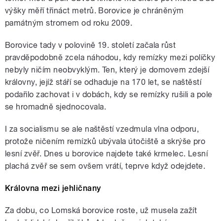
výšky měří třináct metrů. Borovice je chráněným
památným stromem od roku 2009.
Borovice tady v polovině 19. století začala růst
pravděpodobně zcela náhodou, kdy remízky mezi políčky
nebyly ničím neobvyklým. Ten, který je domovem zdejší
královny, jejíž stáří se odhaduje na 170 let, se naštěstí
podařilo zachovat i v dobách, kdy se remízky rušili a pole
se hromadně sjednocovala.
I za socialismu se ale naštěstí vzedmula vlna odporu,
protože ničením remízků ubývala útočiště a skrýše pro
lesní zvěř. Dnes u borovice najdete také krmelec. Lesní
plachá zvěř se sem ovšem vrátí, teprve když odejdete.
Královna mezi jehličnany
Za dobu, co Lomská borovice roste, už musela zažít