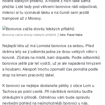
hodně lidských příběhů. A hodně z nich také sama
přežila. Lidé tady pod větvemi borovice rádi odpočívali,
milenci si tu vyznávali lásku a na čundr sem jezdili
trampové až z Moravy.
Borovice zažila stovky lidských příběhů
|
foto:
Pavel Halla
Nejlepší léta už má Lomská borovice za sebou. Před
dvěma lety se jí odlomila jedna ze dvou velkých větví v
koruně. Zůstala na místě, kam dopadla. Podle odborníků
borovice ještě pár let vydrží, už je ale napadená hmyzem
a houbami. Alespoň trochu zpomalit čas pomáhá podle
stop na kmeni pracovitý datel.
K borovici se nejlépe dostanete pěšky z obce Lom u
Tachova po polní cestě. Při návštěvě remízku buďte
ohleduplní k přírodě. Odměnou vám bude opravdu
nevšední pohled na nejmohutnější borovici u nás.