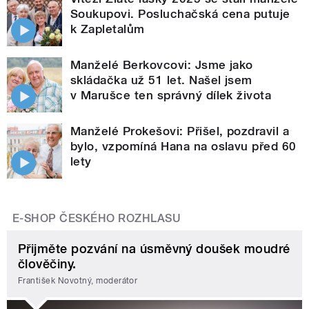
Soukupovi. Posluchačská cena putuje
k Zapletalům
Manželé Berkovcovi: Jsme jako
skládačka už 51 let. Našel jsem
v Marušce ten správný dílek života
Manželé Prokešovi: Přišel, pozdravil a
bylo, vzpomíná Hana na oslavu před 60
lety
E-SHOP ČESKÉHO ROZHLASU
Přijměte pozvání na úsměvný doušek moudré
člověčiny.
František Novotný, moderátor