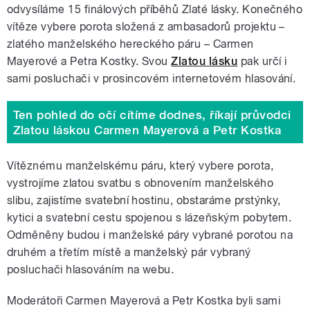
odvysíláme 15 finálových příběhů Zlaté lásky. Konečného
vítěze vybere porota složená z ambasadorů projektu –
zlatého manželského hereckého páru – Carmen
Mayerové a Petra Kostky. Svou
Zlatou lásku
pak určí i
sami posluchači v prosincovém internetovém hlasování.
Ten pohled do očí cítíme dodnes, říkají průvodci
Zlatou láskou Carmen Mayerová a Petr Kostka
Vítěznému manželskému páru, který vybere porota,
vystrojíme zlatou svatbu s obnovením manželského
slibu, zajistíme svatební hostinu, obstaráme prstýnky,
kytici a svatební cestu spojenou s lázeňským pobytem.
Odměněny budou i manželské páry vybrané porotou na
druhém a třetím místě a manželský pár vybraný
posluchači hlasováním na webu.
Moderátoři Carmen Mayerová a Petr Kostka byli sami