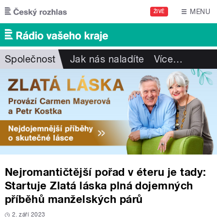
Přejít k hlavnímu obsahu
MENU
ŽIVĚ
Společnost
Jak nás naladíte
Více
…
Nejromantičtější pořad v éteru je tady:
Startuje Zlatá láska plná dojemných
příběhů manželských párů
2. září 2023