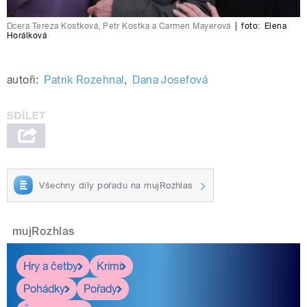
Dcera Tereza Kostková, Petr Kostka a Carmen Mayerová
|
foto:
Elena
Horálková
autoři:
Patrik Rozehnal
,
Dana Josefová
Všechny díly pořadu na mujRozhlas
mujRozhlas
Hry a četby
Krimi
Pohádky
Pořady