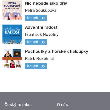
Nic nebude jako dřív
Petra Soukupová
Koupit
Adventní radosti
František Novotný
Koupit
Pochoutky z horské chaloupky
Patrik Rozehnal
Koupit
Český rozhlas
O nás