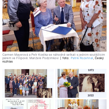
Carmen Mayerová a Petr Kostka se náhodně setkali s jedním soutěžícím
párem ve Filipově. Manželé Podzimkovi
|
foto:
Patrik Rozehnal
,
Český
rozhlas