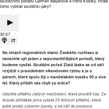
soutěžního pořadu Carmen Mayerové a Petra Kostky. Podle
čeho vybírali soutěžící páry?
32:57
Na vlnách regionálních stanic Českého rozhlasu si
nenechte ujít jeden z nejromantičtějších pořadů, který
budeme vysílat. Soutěžní pořad Zlatá láska se od září
rozjíždí v pravidelném víkendovém rytmu a je o
párech, které spolu žijí v manželském svazku 50 a více
let. Který příběh vás chytí za srdce?
Uslyšíte příběhy zlatých manželství, která prověřil čas. Ze
stovek přihlášek jsme vybrali 25 tklivých příběhů, které
ještě prošly zúžením poroty, a od září do prosince