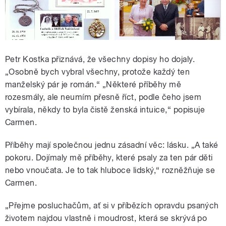
Petr Kostka přiznává, že všechny dopisy ho dojaly.
„Osobně bych vybral všechny, protože každý ten
manželský pár je román.“ „Některé příběhy mě
rozesmály, ale neumím přesně říct, podle čeho jsem
vybírala, někdy to byla čistě ženská intuice,“ popisuje
Carmen.
Příběhy mají společnou jednu zásadní věc: lásku. „A také
pokoru. Dojímaly mě příběhy, které psaly za ten pár děti
nebo vnoučata. Je to tak hluboce lidský,“ rozněžňuje se
Carmen.
„Přejme posluchačům, ať si v příbězích opravdu psaných
životem najdou vlastně i moudrost, která se skrývá po