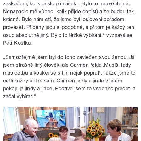
zaskočeni, kolik přišlo přihlášek. „Bylo to neuvěřitelné.
Nenapadlo mě vůbec, kolik přijde dopisů a že budou tak
krásné. Bylo nám ctí, že jsme byli osloveni pořadem
provázet. Příběhy jsou si podobné, a přitom je každý ten
osud absolutně jiný. Bylo to těžké vybírání,“ vyznává se
Petr Kostka.
„Samozřejmě jsem byl do toho zavlečen svou ženou. Já
jsem strašně líný člověk, ale Carmen řekla ‚Musíš, tady
máš četbu a koukej se s tím nějak poprat‘. Takže jsme to
četli každý úplně sám. Carmen jindy a jinde v jiném
pokoji, já jindy a jinde. Poctivě jsem to všechno přečetl a
začal vybírat.“