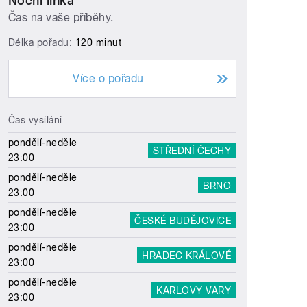
Noční linka
Čas na vaše příběhy.
Délka pořadu:
120 minut
Více o pořadu
Čas vysílání
pondělí-neděle
STŘEDNÍ ČECHY
23:00
pondělí-neděle
BRNO
23:00
pondělí-neděle
ČESKÉ BUDĚJOVICE
23:00
pondělí-neděle
HRADEC KRÁLOVÉ
23:00
pondělí-neděle
KARLOVY VARY
23:00