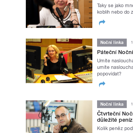
Taky se jako mn
koblih nebo do 
Noční linka
1
Páteční Nočn
Umíte naslouch
umíte naslouchat 
popovídat?
Noční linka
1
Čtvrteční Noč
důležité pení
Kolik peněz podl