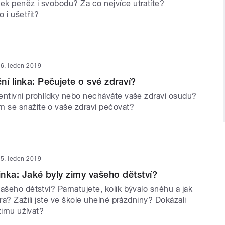
k peněz i svobodu? Za co nejvíce utratíte?
 i ušetřit?
6. leden 2019
ní linka: Pečujete o své zdraví?
entivní prohlídky nebo necháváte vaše zdraví osudu?
 se snažíte o vaše zdraví pečovat?
5. leden 2019
linka: Jaké byly zimy vašeho dětství?
ašeho dětství? Pamatujete, kolik bývalo sněhu a jak
ara? Zažili jste ve škole uhelné prázdniny? Dokázali
 zimu užívat?