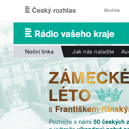
Přejít k hlavnímu obsahu
iRozhlas
Noční linka
Jak nás naladíte
Au