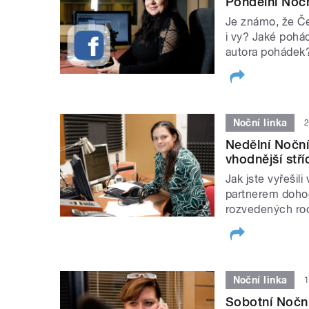
Pondělní Nočn
Je známo, že Če
i vy? Jaké pohád
autora pohádek
Noční linka
2
Nedělní Noční
vhodnější stř
Jak jste vyřešil
partnerem dohod
rozvedených rod
Noční linka
1
Sobotní Noční 