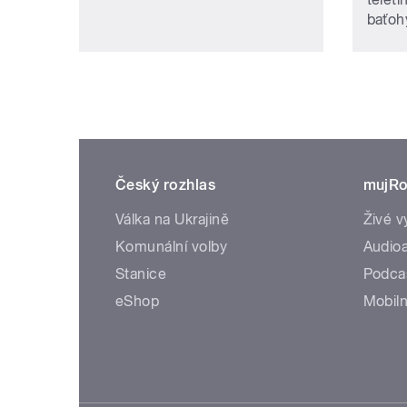
baťohy
Český rozhlas
mujRo
Válka na Ukrajině
Živé v
Komunální volby
Audioa
Stanice
Podca
eShop
Mobiln