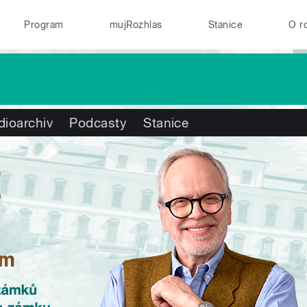
Program
mujRozhlas
Stanice
O r
dioarchiv
Podcasty
Stanice