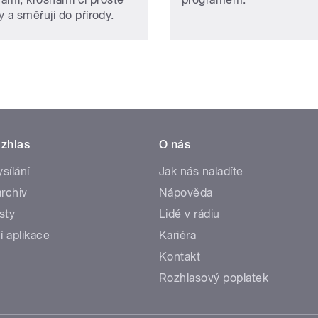
 a směřují do přírody.
zhlas
O nás
ysílání
Jak nás naladíte
rchiv
Nápověda
sty
Lidé v rádiu
í aplikace
Kariéra
Kontakt
Rozhlasový poplatek