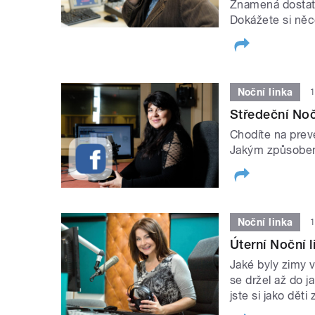
Znamená dostate
Dokážete si něco
Noční linka
1
Středeční Noč
Chodíte na prev
Jakým způsobem
Noční linka
1
Úterní Noční 
Jaké byly zimy v
se držel až do j
jste si jako děti