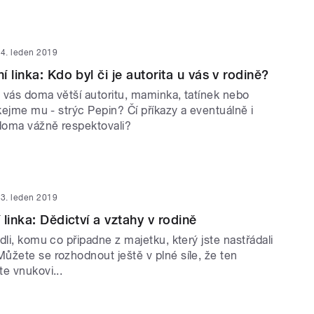
4. leden 2019
 linka: Kdo byl či je autorita u vás v rodině?
 vás doma větší autoritu, maminka, tatínek nebo
íkejme mu - strýc Pepin? Čí příkazy a eventuálně i
 doma vážně respektovali?
3. leden 2019
linka: Dědictví a vztahy v rodině
dli, komu co připadne z majetku, který jste nastřádali
ůžete se rozhodnout ještě v plné síle, že ten
te vnukovi...