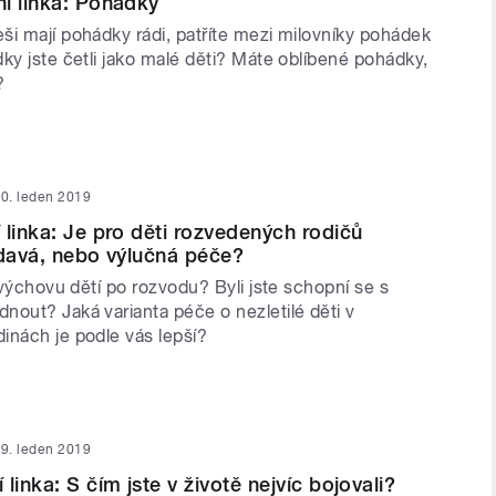
í linka: Pohádky
ši mají pohádky rádi, patříte mezi milovníky pohádek
ky jste četli jako malé děti? Máte oblíbené pohádky,
?
0. leden 2019
 linka: Je pro děti rozvedených rodičů
ídavá, nebo výlučná péče?
i výchovu dětí po rozvodu? Byli jste schopní se s
nout? Jaká varianta péče o nezletilé děti v
inách je podle vás lepší?
9. leden 2019
linka: S čím jste v životě nejvíc bojovali?