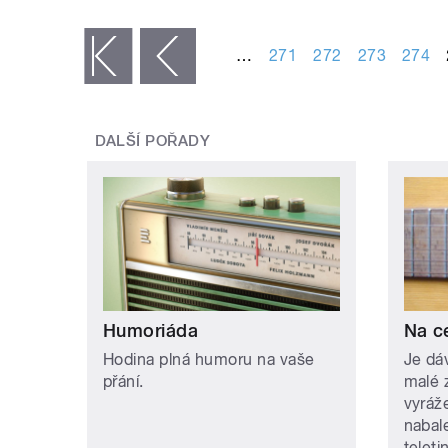
STRÁNKY
…
271
272
273
274
« první
‹ předchozí
DALŠÍ POŘADY
Humoriáda
Na c
Hodina plná humoru na vaše
Je dá
přání.
malé 
vyráž
nabal
teleti