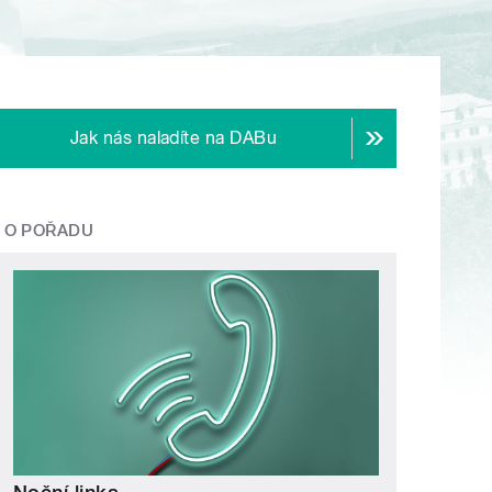
Jak nás naladíte na DABu
O POŘADU