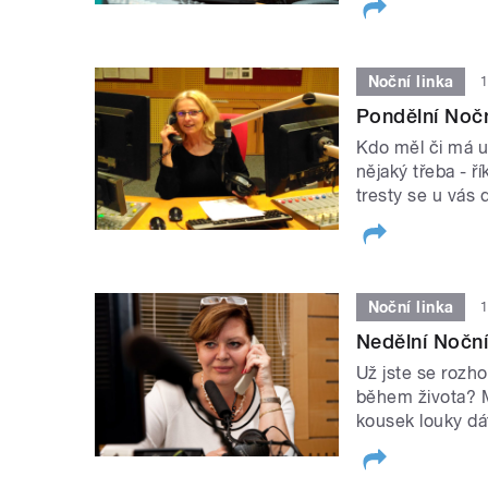
Noční linka
1
Pondělní Noční
Kdo měl či má u
nějaký třeba - ř
tresty se u vás
Noční linka
1
Nedělní Noční 
Už jste se rozho
během života? M
kousek louky dá