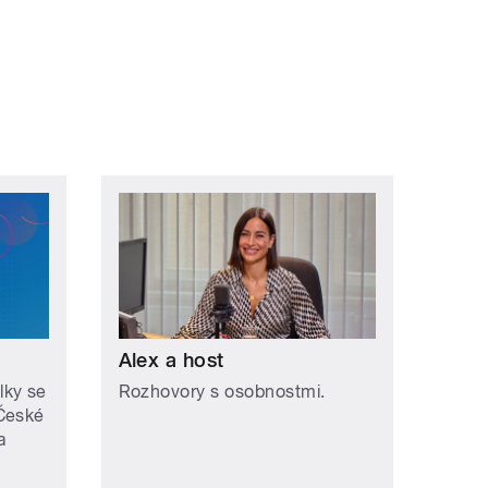
ní »
Alex a host
lky se
Rozhovory s osobnostmi.
 České
a