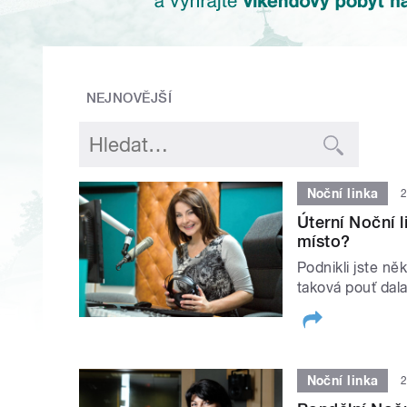
NEJNOVĚJŠÍ
Noční linka
2
Úterní Noční 
místo?
Podnikli jste n
taková pouť dal
Noční linka
2