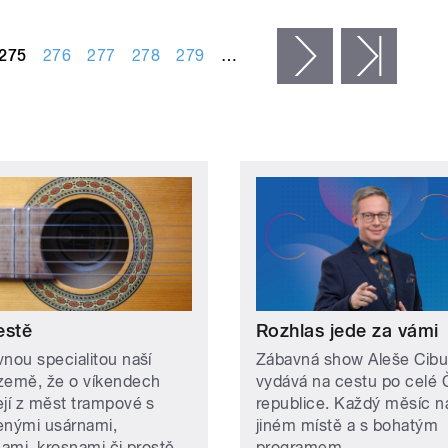
275
276
277
278
279
…
následující ›
posled
estě
Rozhlas jede za vámi
vnou specialitou naší
Zábavná show Aleše Cibu
země, že o víkendech
vydává na cestu po celé
ejí z měst trampové s
republice. Každý měsíc n
enými usárnami,
jiném místě a s bohatým
nami, krosnami či prostě
programem.