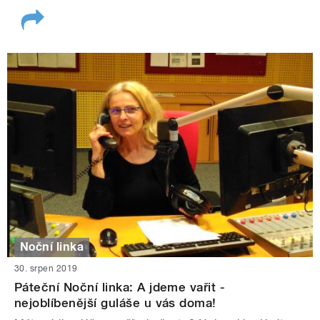
Noční linka
30. srpen 2019
Páteční Noční linka: A jdeme vařit -
nejoblíbenější guláše u vás doma!