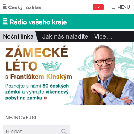
Přejít k hlavnímu obsahu
MENU
ŽIVĚ
Noční linka
Jak nás naladíte
Více
…
NEJNOVĚJŠÍ