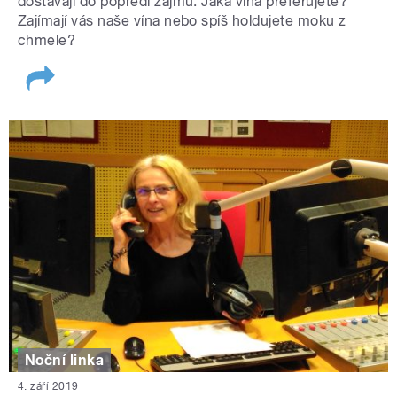
dostávají do popředí zájmu. Jaká vína preferujete?
Zajímají vás naše vína nebo spíš holdujete moku z
chmele?
Noční linka
4. září 2019