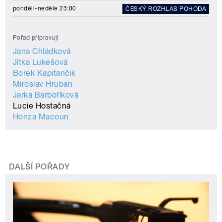
pondělí-neděle 23:00
ČESKÝ ROZHLAS POHODA
Pořad připravují
Jana Chládková
Jitka Lukešová
Borek Kapitančik
Miroslav Hruban
Jarka Barboříková
Lucie Hostačná
Honza Macoun
DALŠÍ POŘADY