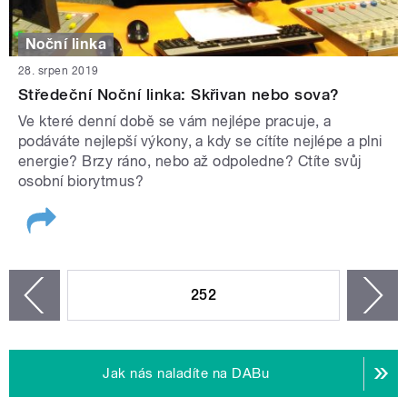
Noční linka
28. srpen 2019
Středeční Noční linka: Skřivan nebo sova?
Ve které denní době se vám nejlépe pracuje, a
podáváte nejlepší výkony, a kdy se cítíte nejlépe a plni
energie? Brzy ráno, nebo až odpoledne? Ctíte svůj
osobní biorytmus?
STRÁNKY
252
n
zí
Jak nás naladíte na DABu