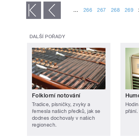
…
266
267
268
269
« první
‹ předchozí
DALŠÍ POŘADY
Folklorní notování
Humo
Tradice, písničky, zvyky a
Hodin
řemesla našich předků, jak se
přání.
dodnes dochovaly v našich
regionech.