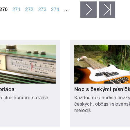
270
271
272
273
274
…
následující ›
posled
riáda
Noc s českými písnič
a plná humoru na vaše
Každou noc hodina hezk
českých, občas i slovens
melodií.