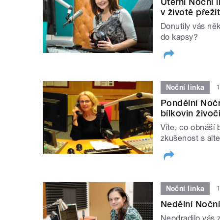
Úterní Noční 
v životě přeží
Donutily vás ně
do kapsy?
Noční linka
1
Pondělní Nočn
bílkovin živo
Víte, co obnáší
zkušenost s alt
Noční linka
1
Nedělní Noční
Neodradilo vás z