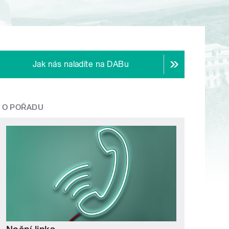
Jak nás naladíte na DABu
O POŘADU