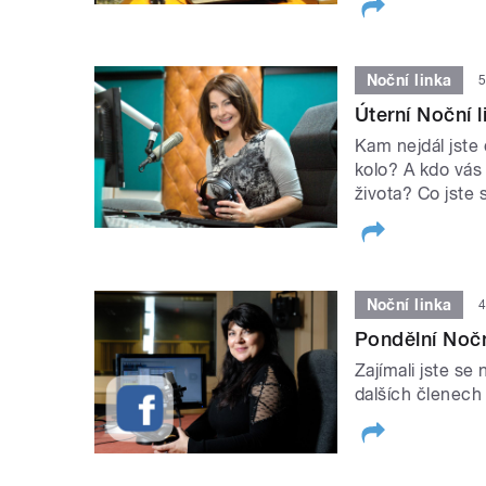
Noční linka
5
Úterní Noční l
Kam nejdál jste 
kolo? A kdo vás 
života? Co jste 
Noční linka
4
Pondělní Nočn
Zajímali jste se 
dalších členech 
STRÁNKY