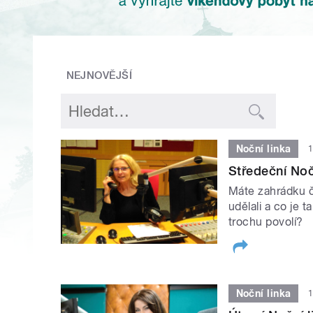
NEJNOVĚJŠÍ
Noční linka
1
Středeční Noč
Máte zahrádku č
udělali a co je 
trochu povolí?
Noční linka
1