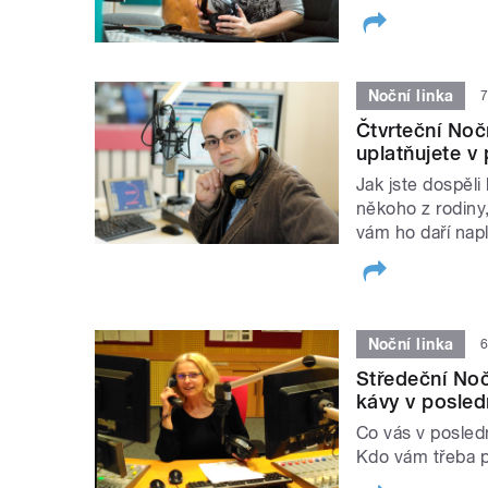
Noční linka
7
Čtvrteční Nočn
uplatňujete v 
Jak jste dospěli
někoho z rodiny,
vám ho daří nap
Noční linka
6
Středeční Nočn
kávy v posled
Co vás v posled
Kdo vám třeba p