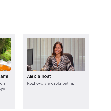
ní »
kami
Alex a host
ých
Rozhovory s osobnostmi.
kých,