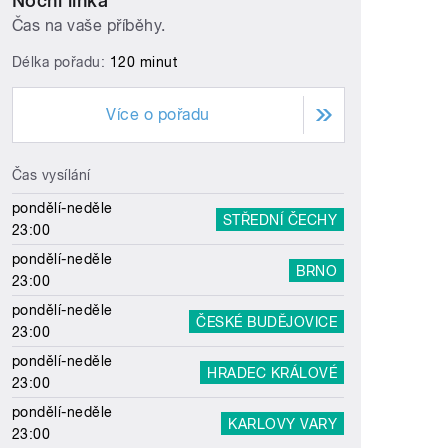
Noční linka
Čas na vaše příběhy.
Délka pořadu:
120 minut
Více o pořadu
Čas vysílání
pondělí-neděle
STŘEDNÍ ČECHY
23:00
pondělí-neděle
BRNO
23:00
pondělí-neděle
ČESKÉ BUDĚJOVICE
23:00
pondělí-neděle
HRADEC KRÁLOVÉ
23:00
pondělí-neděle
KARLOVY VARY
23:00