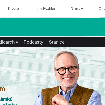
Program
mujRozhlas
Stanice
O r
dioarchiv
Podcasty
Stanice