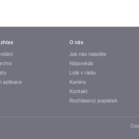
zhlas
O nás
ysílání
Jak nás naladíte
rchiv
Nápověda
sty
Lidé v rádiu
í aplikace
Kariéra
Kontakt
Rozhlasový poplatek
Coo