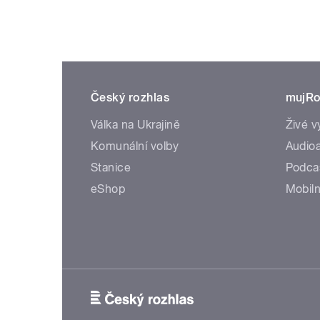
Český rozhlas
mujRo
Válka na Ukrajině
Živé v
Komunální volby
Audioa
Stanice
Podca
eShop
Mobiln