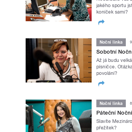
jakého sportu js
koníček sami?
Noční linka
9
Sobotní Noční
Až já budu velká
písničce. Otázka
povolání?
Noční linka
8
Páteční Noční
Slavíte Mezinár
přežitek?