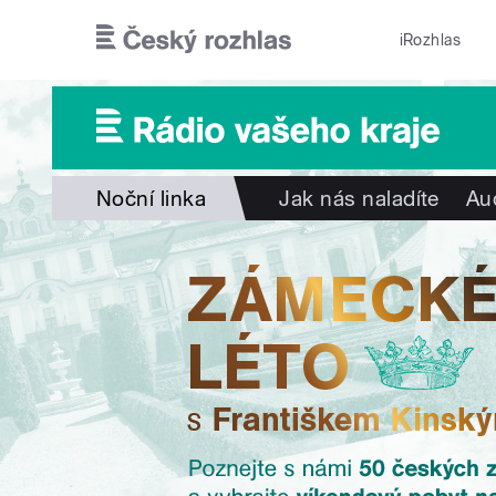
Přejít k hlavnímu obsahu
iRozhlas
Noční linka
Jak nás naladíte
Au