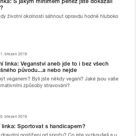
linka: S jakým minimem peněz jste dokázali
t?
kdy životní okolnosti sáhnout opravdu hodně hluboko
1. březen 2019
í linka: Veganství aneb jde to i bez všech
čišného původu...a nebo nejde
 být veganem? Byli jste někdy vegani? Jaké jsou vaše
ernativními způsoby stravování?
0. březen 2019
 linka: Sportovat s handicapem?
dravotní postižení od sportu? Co jste vyzkoušeli a u