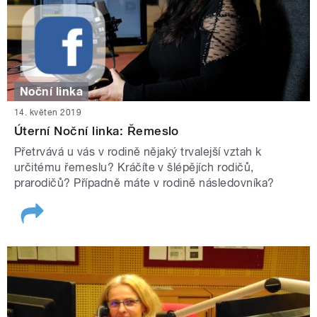
Noční linka
14. květen 2019
Úterní Noční linka: Řemeslo
Přetrvává u vás v rodině nějaký trvalejší vztah k
určitému řemeslu? Kráčíte v šlépějích rodičů,
prarodičů? Případně máte v rodině následovníka?