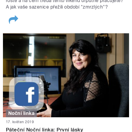
roste a na čem třeba tento víkend urputně pracujete?
A jak vaše sazenice přežili období "zmrzlých"?
Noční linka
17. květen 2019
Páteční Noční linka: První lásky