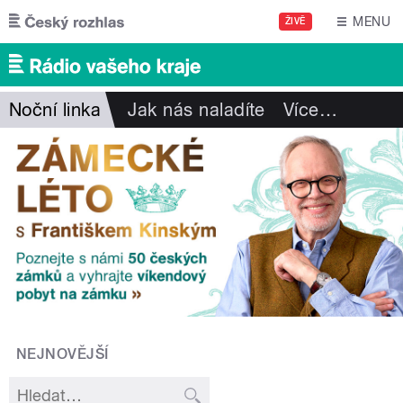
Přejít k hlavnímu obsahu
MENU
ŽIVĚ
Noční linka
Jak nás naladíte
Více
…
NEJNOVĚJŠÍ