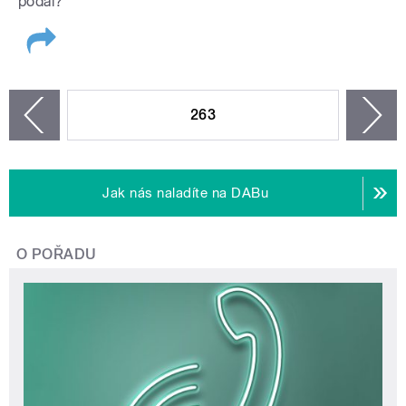
podal?
STRÁNKY
263
n
zí
Jak nás naladíte na DABu
O POŘADU