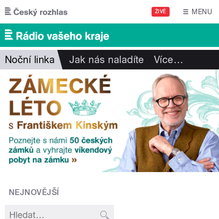
Přejít k hlavnímu obsahu
MENU
ŽIVĚ
Noční linka
Jak nás naladíte
Více
…
NEJNOVĚJŠÍ