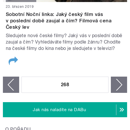
23. březen 2019
Sobotní Noční linka: Jaký český film vás
v poslední době zaujal a čím? Filmová cena
Český lev
Sledujete nové české filmy? Jaký vás v poslední době
zaujal a čím? Vyhledáváte filmy podle žánru? Chodíte
na české filmy do kina nebo je sledujete v televizi?
STRÁNKY
268
n
zí
Jak nás naladíte na DABu
O POŘADU