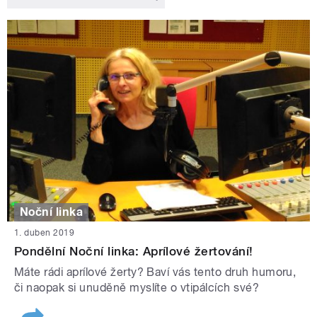
Noční linka
1. duben 2019
Pondělní Noční linka: Aprílové žertování!
Máte rádi aprílové žerty? Baví vás tento druh humoru,
či naopak si unuděně myslíte o vtipálcích své?