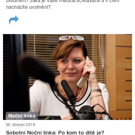
zklidnění? Jaká je Vaše meditace,relaxace a v čem
nacházíte uvolnění?
Noční linka
30. březen 2019
Sobotní Noční linka: Po kom to dítě je?