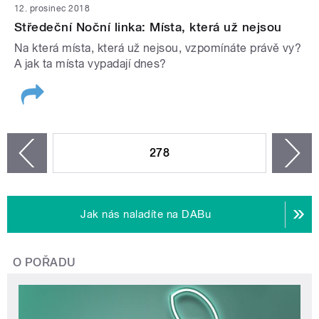
12. prosinec 2018
Středeční Noční linka: Místa, která už nejsou
Na která místa, která už nejsou, vzpomínáte právě vy?
A jak ta místa vypadají dnes?
STRÁNKY
278
n
zí
Jak nás naladíte na DABu
O POŘADU