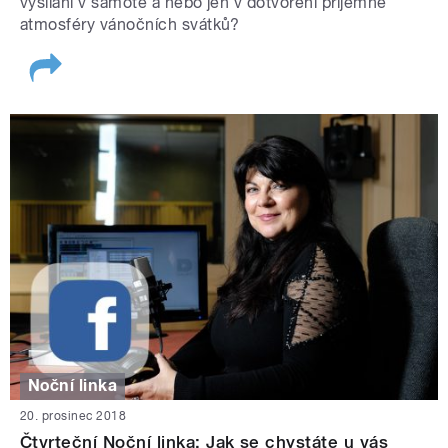
vysílání v samotě a nebo jen v dotvoření příjemné
atmosféry vánočních svátků?
Noční linka
20. prosinec 2018
Čtvrteční Noční linka: Jak se chystáte u vás