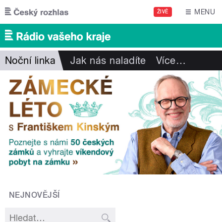
Přejít k hlavnímu obsahu
MENU
ŽIVĚ
Noční linka
Jak nás naladíte
Více
…
NEJNOVĚJŠÍ