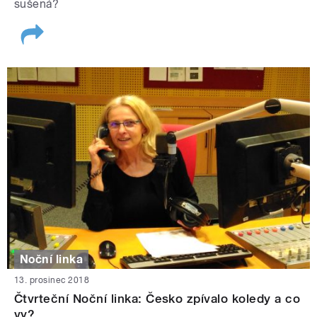
sušená?
Noční linka
13. prosinec 2018
Čtvrteční Noční linka: Česko zpívalo koledy a co
vy?