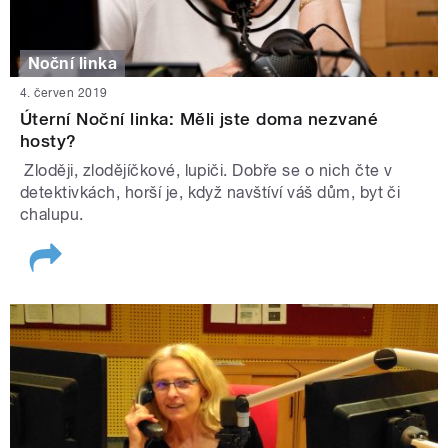
Noční linka
4. červen 2019
Úterní Noční linka: Měli jste doma nezvané
hosty?
Zloději, zlodějíčkové, lupiči. Dobře se o nich čte v
detektivkách, horší je, když navštíví váš dům, byt či
chalupu.