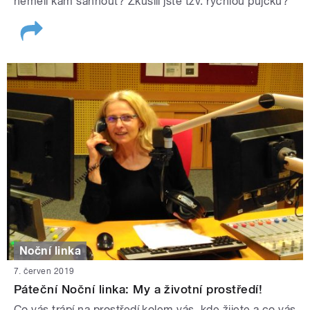
neměli kam sáhnout? Zkusili jste tzv. rychlou půjčku?
Noční linka
7. červen 2019
Páteční Noční linka: My a životní prostředí!
Co vás trápí na prostředí kolem vás, kde žijete a co vás