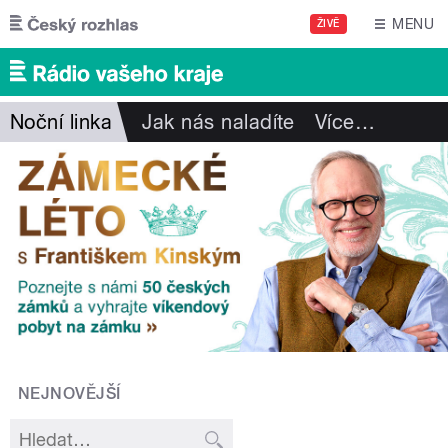
Přejít k hlavnímu obsahu
MENU
ŽIVĚ
Noční linka
Jak nás naladíte
Více
…
NEJNOVĚJŠÍ