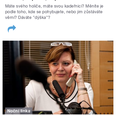
Máte svého holiče, máte svou kadeřnici? Měníte je
podle toho, kde se pohybujete, nebo jim zůstáváte
věrní? Dáváte "dýška"?
Noční linka