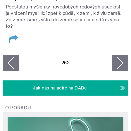
Podstatou myšlenky novodobých rodových usedlostí
je vrácení mysli lidí zpět k půdě, k zemi, k živlu země.
Ze země jsme vyšli a do země se vracíme. Co vy na
to?
STRÁNKY
262
n
zí
Jak nás naladíte na DABu
O POŘADU