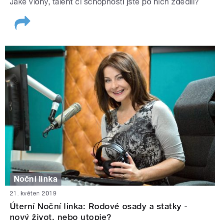
Jaké vlohy, talent či schopnosti jste po nich zdědili?
Noční linka
21. květen 2019
Úterní Noční linka: Rodové osady a statky -
nový život, nebo utopie?