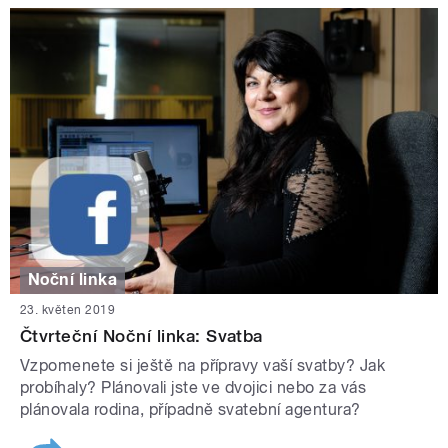
Noční linka
23. květen 2019
Čtvrteční Noční linka: Svatba
Vzpomenete si ještě na přípravy vaší svatby? Jak
probíhaly? Plánovali jste ve dvojici nebo za vás
plánovala rodina, případně svatební agentura?