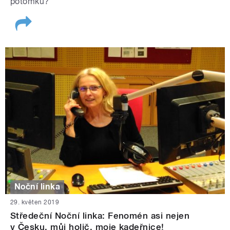
potomků?
Noční linka
29. květen 2019
Středeční Noční linka: Fenomén asi nejen
v Česku, můj holič, moje kadeřnice!