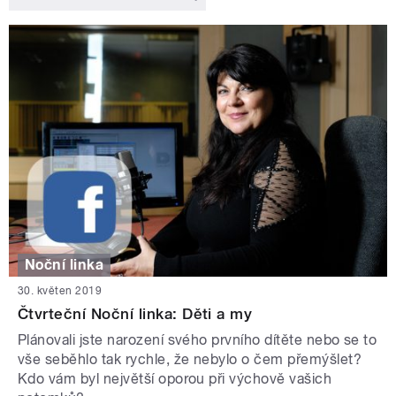
Noční linka
30. květen 2019
Čtvrteční Noční linka: Děti a my
Plánovali jste narození svého prvního dítěte nebo se to
vše seběhlo tak rychle, že nebylo o čem přemýšlet?
Kdo vám byl největší oporou při výchově vašich