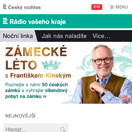
Přejít k hlavnímu obsahu
MENU
ŽIVĚ
Noční linka
Jak nás naladíte
Více
…
NEJNOVĚJŠÍ