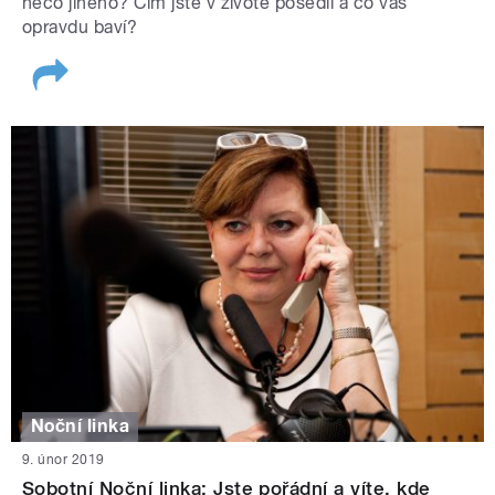
něco jiného? Čím jste v životě posedlí a co vás
opravdu baví?
Noční linka
9. únor 2019
Sobotní Noční linka: Jste pořádní a víte, kde