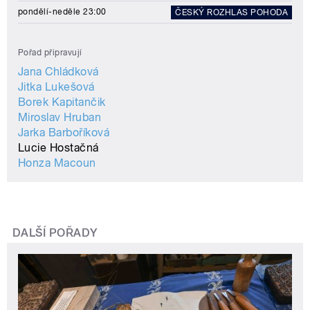
pondělí-neděle 23:00
ČESKÝ ROZHLAS POHODA
Pořad připravují
Jana Chládková
Jitka Lukešová
Borek Kapitančik
Miroslav Hruban
Jarka Barboříková
Lucie Hostačná
Honza Macoun
DALŠÍ POŘADY