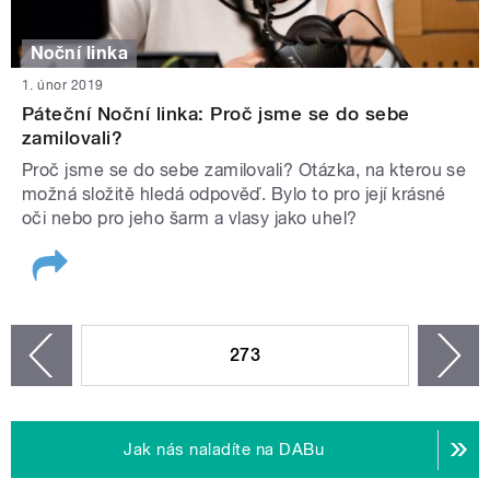
Noční linka
1. únor 2019
Páteční Noční linka: Proč jsme se do sebe
zamilovali?
Proč jsme se do sebe zamilovali? Otázka, na kterou se
možná složitě hledá odpověď. Bylo to pro její krásné
oči nebo pro jeho šarm a vlasy jako uhel?
STRÁNKY
273
n
zí
Jak nás naladíte na DABu