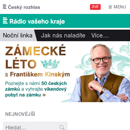
Přejít k hlavnímu obsahu
MENU
ŽIVĚ
Noční linka
Jak nás naladíte
Více
…
NEJNOVĚJŠÍ