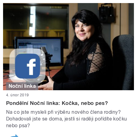
Noční linka
4. únor 2019
Pondělní Noční linka: Kočka, nebo pes?
Na co jste mysleli při výběru nového člena rodiny?
Dohadovali jste se doma, jestli si raději pořídíte kočku
nebo psa?