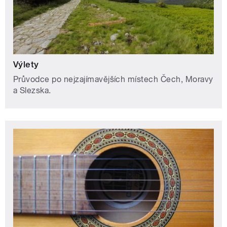
Výlety
Průvodce po nejzajímavějších místech Čech, Moravy
a Slezska.