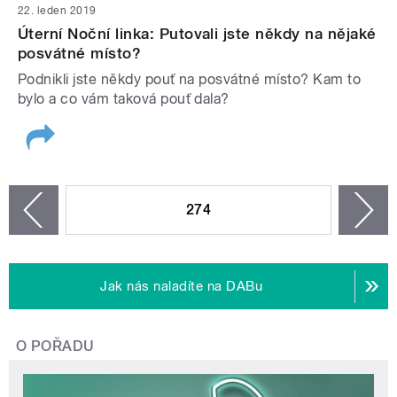
22. leden 2019
Úterní Noční linka: Putovali jste někdy na nějaké
posvátné místo?
Podnikli jste někdy pouť na posvátné místo? Kam to
bylo a co vám taková pouť dala?
STRÁNKY
274
n
zí
Jak nás naladíte na DABu
O POŘADU