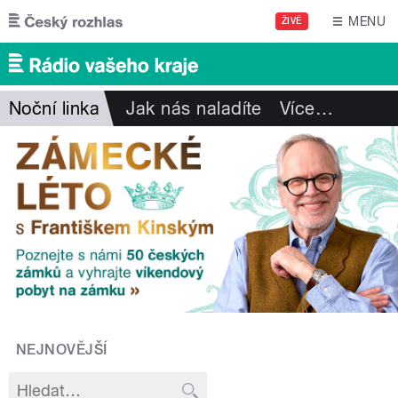
Přejít k hlavnímu obsahu
MENU
ŽIVĚ
Noční linka
Jak nás naladíte
Více
…
NEJNOVĚJŠÍ