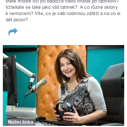
Máte modré oči po babičce nebo hnědé po tatínkovi?
Vztekáte se také jako váš tatínek? A co různé sklony
k nemocem? Víte, co je vaší rodinnou zátěží a na co si
dát pozor?
Noční linka