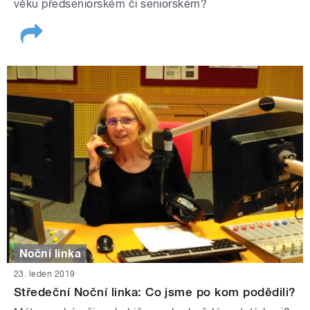
věku předseniorském či seniorském?
Noční linka
23. leden 2019
Středeční Noční linka: Co jsme po kom podědili?