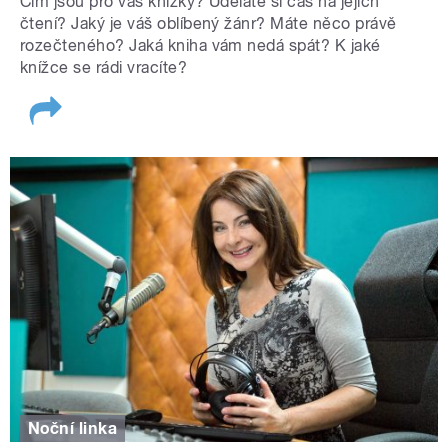
Čím jsou pro vás knížky? Uděláte si čas na jejich
čtení? Jaký je váš oblíbený žánr? Máte něco právě
rozečteného? Jaká kniha vám nedá spát? K jaké
knížce se rádi vracíte?
Noční linka