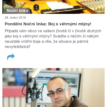
Noční linka
28. leden 2019
Pondělní Noční linka: Boj s větrnými mlýny!
Připadá vám něco ve vašem životě či v životě druhých
jako boj s větrnými mlýny? Svádíte s něčím či někým
neustálé vnitřní boje a víte, že situace je patrně
nevyřešitelná?