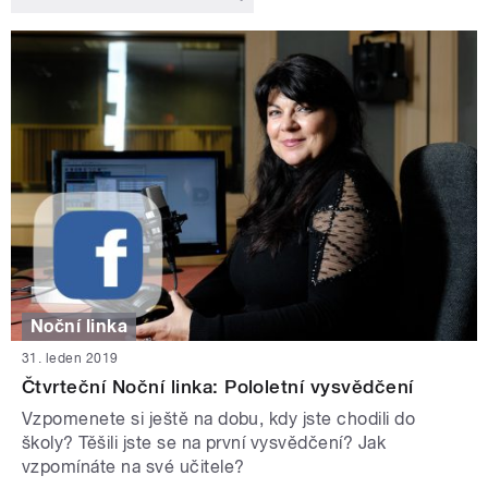
Noční linka
31. leden 2019
Čtvrteční Noční linka: Pololetní vysvědčení
Vzpomenete si ještě na dobu, kdy jste chodili do
školy? Těšili jste se na první vysvědčení? Jak
vzpomínáte na své učitele?