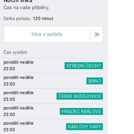
Noční linka
Čas na vaše příběhy.
Délka pořadu:
120 minut
Více o pořadu
Čas vysílání
pondělí-neděle
STŘEDNÍ ČECHY
23:00
pondělí-neděle
BRNO
23:00
pondělí-neděle
ČESKÉ BUDĚJOVICE
23:00
pondělí-neděle
HRADEC KRÁLOVÉ
23:00
pondělí-neděle
KARLOVY VARY
23:00