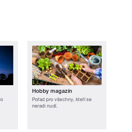
ní »
Hobby magazín
 o
Pořad pro všechny, kteří se
neradi nudí.