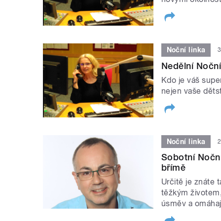
Noční linka
3
Nedělní Noční
Kdo je váš supe
nejen vaše dětst
Noční linka
2
Sobotní Noční
břímě
Určitě je znáte t
těžkým životem, 
úsměv a omáhaj