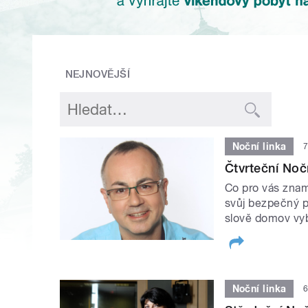
NEJNOVĚJŠÍ
Noční linka
7
Čtvrteční Noč
Co pro vás znam
svůj bezpečný př
slově domov vyb
Noční linka
6