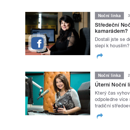
Noční linka
3
Středeční Nočn
kamarádem?
Dostali jste se d
slepí k houslím?
Noční linka
2
Úterní Noční l
Který čas vyhovu
odpoledne více s
tradiční středo
STRÁNKY