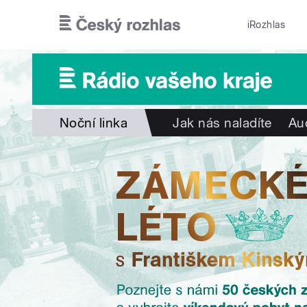
Přejít k hlavnímu obsahu
iRozhlas
Noční linka
Jak nás naladíte
Au