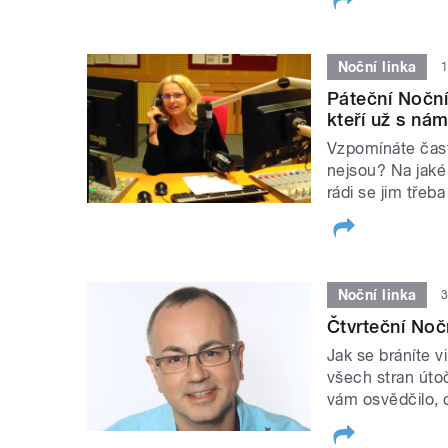
Noční linka
1
Páteční Noční
kteří už s nám
Vzpomínáte čast
nejsou? Na jaké 
rádi se jim třeb
Noční linka
3
Čtvrteční Noč
Jak se bráníte v
všech stran úto
vám osvědčilo,