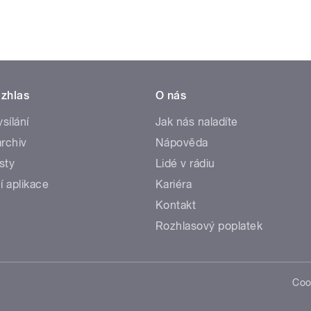
zhlas
O nás
ysílání
Jak nás naladíte
rchiv
Nápověda
sty
Lidé v rádiu
í aplikace
Kariéra
Kontakt
Rozhlasový poplatek
Coo