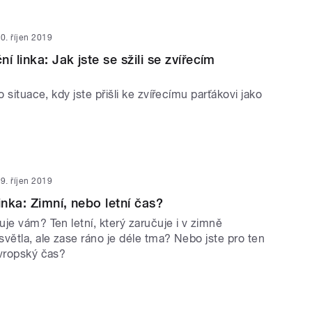
0. říjen 2019
í linka: Jak jste se sžili se zvířecím
o situace, kdy jste přišli ke zvířecímu parťákovi jako
9. říjen 2019
inka: Zimní, nebo letní čas?
je vám? Ten letní, který zaručuje i v zimně
větla, ale zase ráno je déle tma? Nebo jste pro ten
evropský čas?