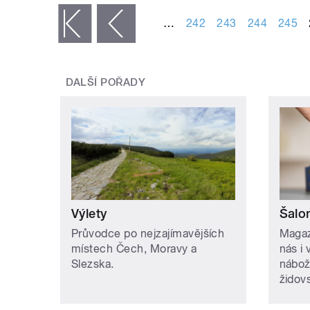
…
242
243
244
245
« první
‹ předchozí
DALŠÍ POŘADY
Výlety
Šalo
Průvodce po nejzajímavějších
Magaz
místech Čech, Moravy a
nás i 
Slezska.
nábož
židovs