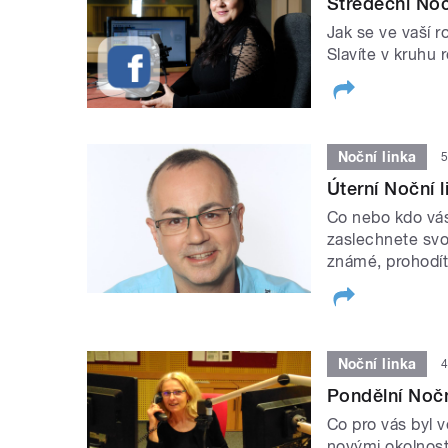
Středeční Noč
Jak se ve vaší r
Slavíte v kruhu 
Noční linka
5
Úterní Noční 
Co nebo kdo vás
zaslechnete svo
známé, prohodít
Noční linka
4
Pondělní Nočn
Co pro vás byl v
novými okolnos