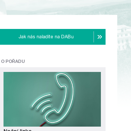
Jak nás naladíte na DABu
O POŘADU