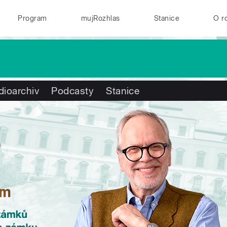
Program
mujRozhlas
Stanice
O r
dioarchiv
Podcasty
Stanice