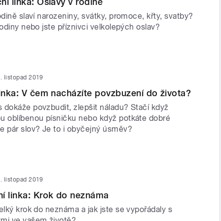
ní linka: Oslavy v rodině
odině slaví narozeniny, svátky, promoce, křty, svatby?
rodiny nebo jste příznivci velkolepých oslav?
. listopad 2019
linka: V čem nacházíte povzbuzení do života?
 dokáže povzbudit, zlepšit náladu? Stačí když
u oblíbenou písničku nebo když potkáte dobré
e pár slov? Je to i obyčejný úsměv?
. listopad 2019
í linka: Krok do neznáma
elký krok do neznáma a jak jste se vypořádaly s
tmi ve vašem životě?