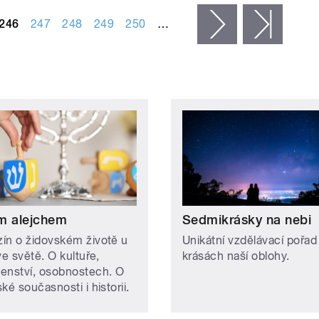
246
247
248
249
250
…
následující ›
posled
m alejchem
Sedmikrásky na nebi
ín o židovském životě u
Unikátní vzdělávací pořad
ve světě. O kultuře,
krásách naší oblohy.
enství, osobnostech. O
ké současnosti i historii.