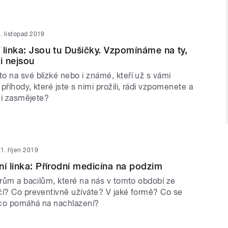
. listopad 2019
 linka: Jsou tu Dušičky. Vzpomínáme na ty,
i nejsou
o na své blízké nebo i známé, kteří už s vámi
příhody, které jste s nimi prožili, rádi vzpomenete a
a i zasmějete?
1. říjen 2019
ní linka: Přírodní medicína na podzim
irům a bacilům, které na nás v tomto období ze
čí? Co preventivně užíváte? V jaké formě? Co se
 co pomáhá na nachlazení?