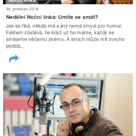
Noční linka
30. prosinec 2018
Nedělní Noční linka: Umíte se smát?
Jak se říká, někdo má a jiný nemá smysl pro humor.
Faktem zůstává, že když už ho máme, každý se
smějeme něčemu jinému. A smích může mít mnoho
podob...