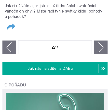
Jak si užíváte a jak jste si užili dnešních svátečních
vánočních chvil? Máte rádi tyhle svátky klidu, pohody
a pohádek?
STRÁNKY
277
n
zí
Jak nás naladíte na DABu
O POŘADU