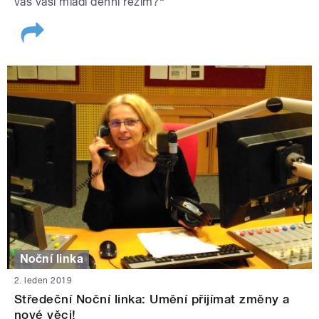
vás vaši mladí denní režim?“
Noční linka
2. leden 2019
Středeční Noční linka: Umění přijímat změny a
nové věci!