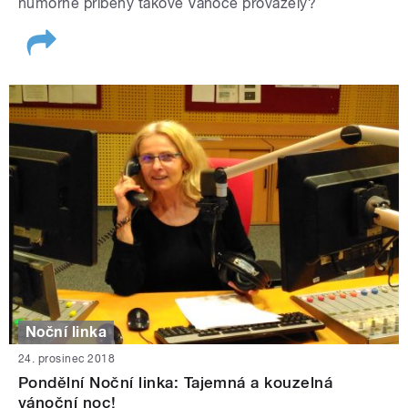
humorné příběhy takové Vánoce provázely?
Noční linka
24. prosinec 2018
Pondělní Noční linka: Tajemná a kouzelná
vánoční noc!