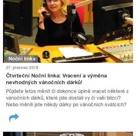
Noční linka
27. prosinec 2018
Čtvrteční Noční linka: Vracení a výměna
nevhodných vánočních dárků!
Půjdete letos měnit či dokonce úplně vracet některé z
vánočních dárků, které jste dostali vy či vaši blízcí?
Nebo měnili jste někdy dárky po vánočních svátcích?