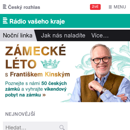
Přejít k hlavnímu obsahu
MENU
ŽIVĚ
Noční linka
Jak nás naladíte
Více
…
NEJNOVĚJŠÍ