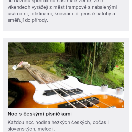
Je dávnou specialitou naší malé země, že o
víkendech vyrážejí z měst trampové s nabalenými
usárnami, teletinami, krosnami či prostě baťohy a
směřují do přírody.
Noc s českými písničkami
Každou noc hodina hezkých českých, občas i
slovenských, melodií.