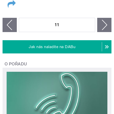
STRÁNKY
11
n
zí
Jak nás naladíte na DABu
O POŘADU