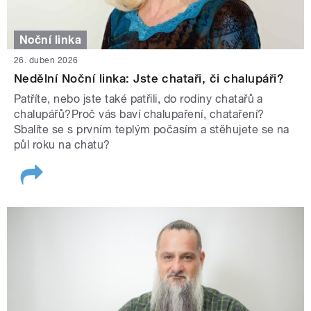
Noční linka
26. duben 2026
Nedělní Noční linka: Jste chataři, či chalupáři?
Patříte, nebo jste také patřili, do rodiny chatařů a
chalupářů?Proč vás baví chalupaření, chataření?
Sbalíte se s prvním teplým počasím a stěhujete se na
půl roku na chatu?