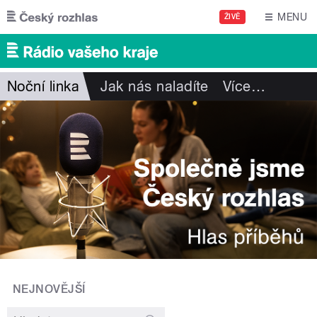
Přejít k hlavnímu obsahu
MENU
ŽIVĚ
Noční linka
Jak nás naladíte
Více
…
NEJNOVĚJŠÍ