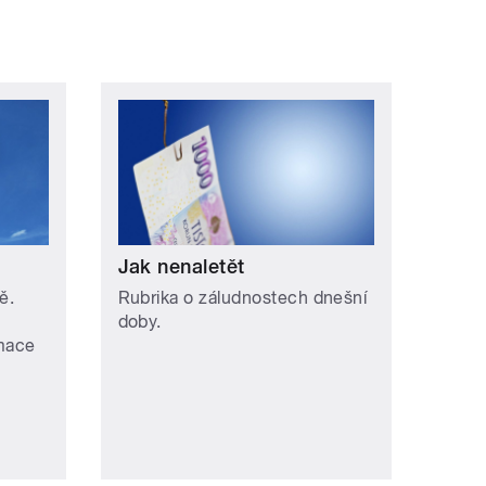
Jak nenaletět
ě.
Rubrika o záludnostech dnešní
doby.
rmace