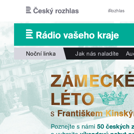
Přejít k hlavnímu obsahu
iRozhlas
Noční linka
Jak nás naladíte
Au