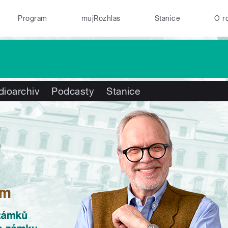
Program
mujRozhlas
Stanice
O r
dioarchiv
Podcasty
Stanice