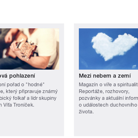
ová pohlazení
Mezi nebem a zemí
ní pořad o "hodné"
Magazín o víře a spiritualit
e, který připravuje známý
Reportáže, rozhovory,
ický folkař a lídr skupiny
pozvánky a aktuální info
n Víťa Troníček.
o událostech duchovního
života.