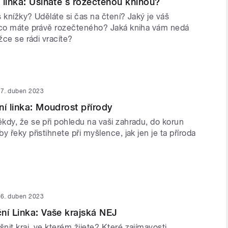
 linka: Usínáte s rozečtenou knihou?
 knížky? Uděláte si čas na čtení? Jaký je váš
 co máte právě rozečteného? Jaká kniha vám nedá
ížce se rádi vracíte?
7. duben 2023
ní linka: Moudrost přírody
kdy, že se při pohledu na vaši zahradu, do korun
y řeky přistihnete při myšlence, jak jen je ta příroda
6. duben 2023
ní Linka: Vaše krajská NEJ
it kraj, ve kterém žijete? Které zajímavosti,