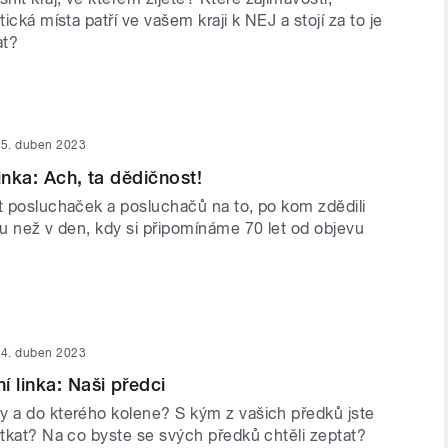
tická místa patří ve vašem kraji k NEJ a stojí za to je
at?
5. duben 2023
inka: Ach, ta dědičnost!
át posluchaček a posluchačů na to, po kom zdědili
vu než v den, kdy si připomínáme 70 let od objevu
4. duben 2023
í linka: Naši předci
y a do kterého kolene? S kým z vašich předků jste
otkat? Na co byste se svých předků chtěli zeptat?