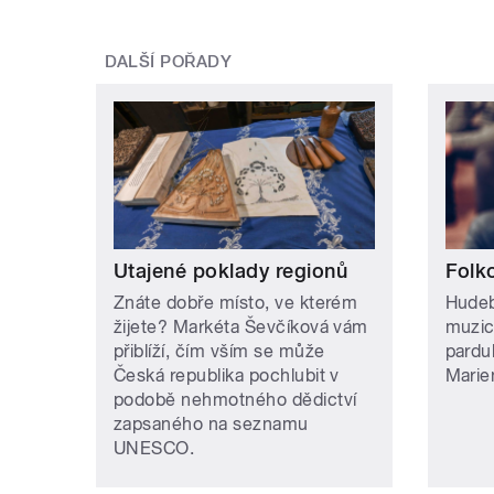
DALŠÍ POŘADY
Utajené poklady regionů
Folk
Znáte dobře místo, ve kterém
Hudeb
žijete? Markéta Ševčíková vám
muzic
přiblíží, čím vším se může
pardub
Česká republika pochlubit v
Marie
podobě nehmotného dědictví
zapsaného na seznamu
UNESCO.