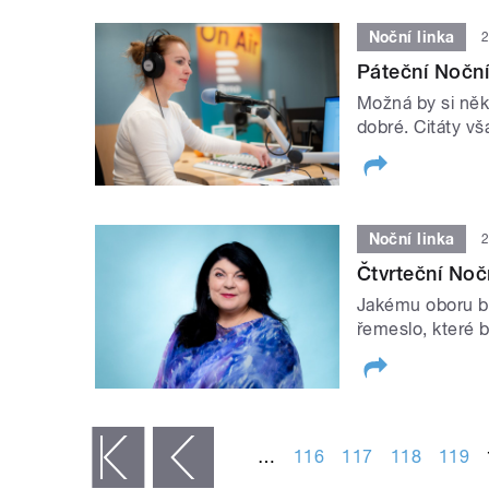
Noční linka
2
Páteční Noční
Možná by si někd
dobré. Citáty vš
Noční linka
2
Čtvrteční Nočn
Jakému oboru bys
řemeslo, které b
STRÁNKY
…
116
117
118
119
« první
‹ předchozí