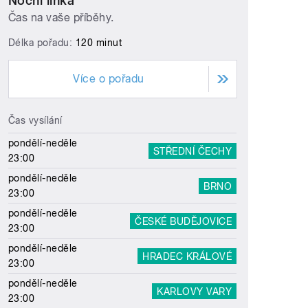
Noční linka
Čas na vaše příběhy.
Délka pořadu:
120 minut
Více o pořadu
Čas vysílání
pondělí-neděle
STŘEDNÍ ČECHY
23:00
pondělí-neděle
BRNO
23:00
pondělí-neděle
ČESKÉ BUDĚJOVICE
23:00
pondělí-neděle
HRADEC KRÁLOVÉ
23:00
pondělí-neděle
KARLOVY VARY
23:00