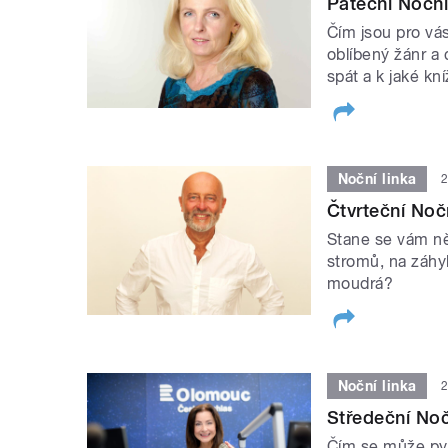
Páteční Noční
Čím jsou pro vás
oblíbený žánr a
spát a k jaké kn
Noční linka
2
Čtvrteční Noč
Stane se vám ně
stromů, na záhyb
moudrá?
Noční linka
2
Středeční Noč
Čím se může pyšn