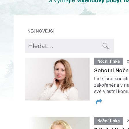
NEJNOVĚJŠÍ
Noční linka
2
Sobotní Noční 
Lidé jsou sociál
zakořeněna v na
své vlastní komu
Noční linka
2