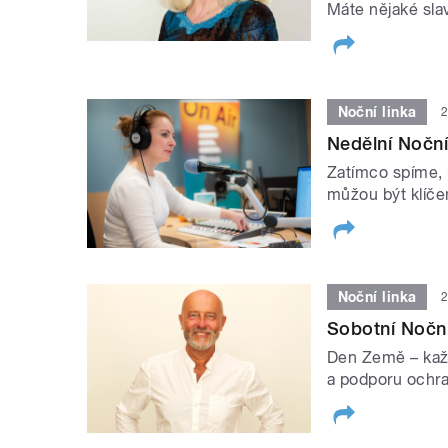
Máte nějaké sla
Noční linka
2
Nedělní Noční 
Zatímco spíme, 
můžou být klíč
Noční linka
2
Sobotní Noční
Den Země – kaž
a podporu ochran