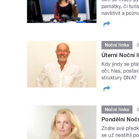
památky, či turis
navštívit a pozn
Noční linka
2
Úterní Noční l
Kdy jindy se pt
oči, hlas, posta
struktury DNA?
Noční linka
2
Pondělní Nočn
Znáte své předk
se už nestihli p