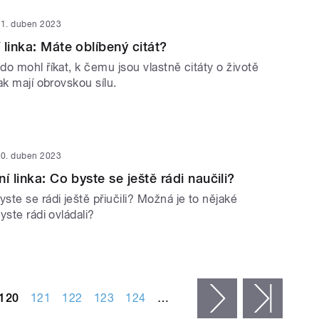
1. duben 2023
 linka: Máte oblíbený citát?
o mohl říkat, k čemu jsou vlastně citáty o životě
ak mají obrovskou sílu.
0. duben 2023
í linka: Co byste se ještě rádi naučili?
te se rádi ještě přiučili? Možná je to nějaké
yste rádi ovládali?
120
121
122
123
124
…
následující ›
posled