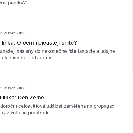
vné předky?
3. duben 2023
linka: O čem nejčastěji sníte?
unášejí nás sny do nekonečné říše fantazie a údajně
em k našemu podvědomí.
2. duben 2023
 linka: Den Země
doroční celosvětová událost zaměřená na propagaci
y životního prostředí.