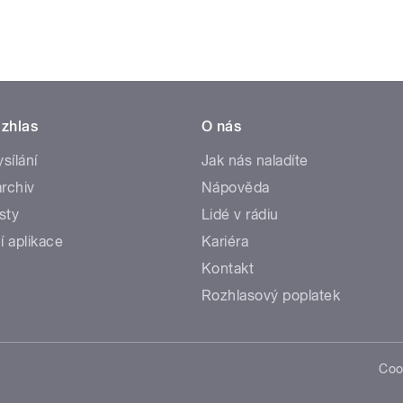
zhlas
O nás
ysílání
Jak nás naladíte
rchiv
Nápověda
sty
Lidé v rádiu
í aplikace
Kariéra
Kontakt
Rozhlasový poplatek
Coo