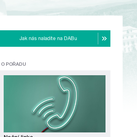
Jak nás naladíte na DABu
O POŘADU