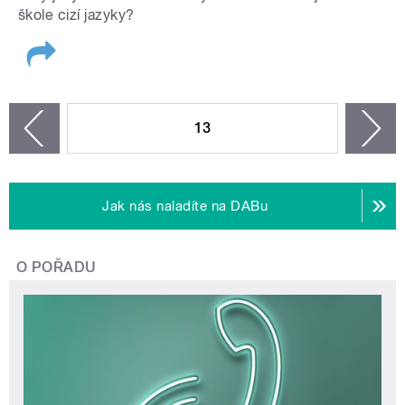
škole cizí jazyky?
STRÁNKY
13
n
zí
Jak nás naladíte na DABu
O POŘADU