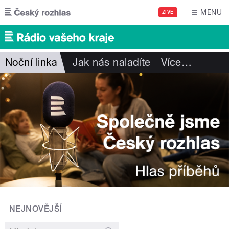
Přejít k hlavnímu obsahu
MENU
ŽIVĚ
Noční linka
Jak nás naladíte
Více
…
NEJNOVĚJŠÍ