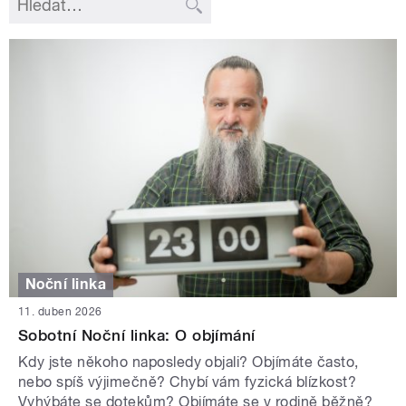
Noční linka
11. duben 2026
Sobotní Noční linka: O objímání
Kdy jste někoho naposledy objali? Objímáte často,
nebo spíš výjimečně? Chybí vám fyzická blízkost?
Vyhýbáte se dotekům? Objímáte se v rodině běžně?