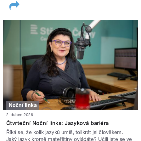
Noční linka
2. duben 2026
Čtvrteční Noční linka: Jazyková bariéra
Říká se, že kolik jazyků umíš, tolikrát jsi člověkem.
Jaký jazyk kromě mateřštiny ovládáte? Učili jste se ve