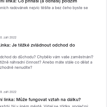
ní linka: Co přináší (a odnáší) podzim
ních radovánek nejvíc těšíte a bez čeho byste se
0. září 2022
Linka: Je těžké zvládnout odchod do
i odchod do důchodu? Chybělo vám vaše zaměstnání?
obtížně náhradní činnost? Anebo máte stále co dělat a
ozhodně nenudíte?
9. září 2022
í linka: Může fungovat vztah na dálku?
 každý žijí v jiném městě. Vídají se zřídka, společný