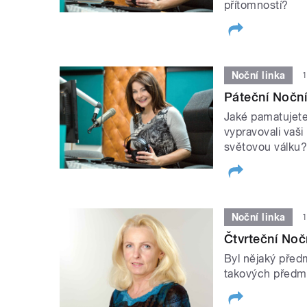
přítomností?
Noční linka
1
Páteční Noční
Jaké pamatujete
vypravovali vaši
světovou válku
Noční linka
1
Čtvrteční Noč
Byl nějaký předm
takových předmě