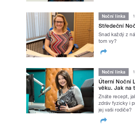
Noční linka
1
Středeční Noč
Snad každý z nás
tom vy?
Noční linka
1
Úterní Noční 
věku. Jak na 
Znáte recept, ja
zdráv fyzicky i
jej vaši rodiče?
STRÁNKY