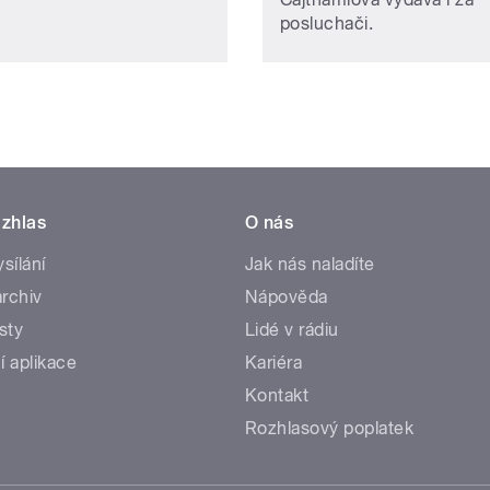
posluchači.
zhlas
O nás
ysílání
Jak nás naladíte
rchiv
Nápověda
sty
Lidé v rádiu
í aplikace
Kariéra
Kontakt
Rozhlasový poplatek