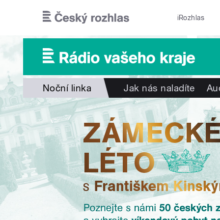
Přejít k hlavnímu obsahu
iRozhlas
Noční linka
Jak nás naladíte
Au