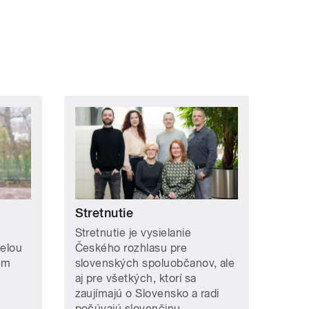
ní »
Stretnutie
Stretnutie je vysielanie
selou
Českého rozhlasu pre
ém
slovenských spoluobčanov, ale
aj pre všetkých, ktorí sa
zaujímajú o Slovensko a radi
počúvajú slovenčinu.