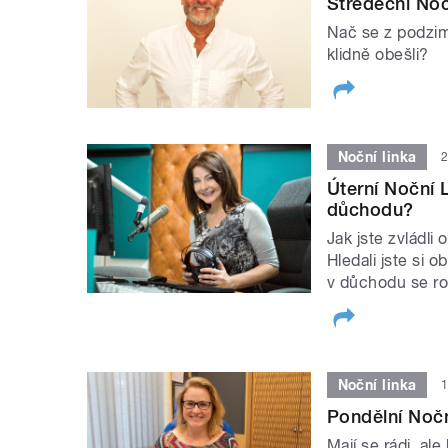
Středeční Noč
Nač se z podzim
klidně obešli?
Noční linka
2
Úterní Noční 
důchodu?
Jak jste zvládl
Hledali jste si 
v důchodu se r
Noční linka
1
Pondělní Nočn
Mají se rádi, ale