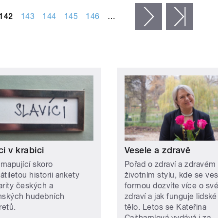
142
143
144
145
146
…
následující ›
posled
ci v krabici
Vesele a zdravě
 mapující skoro
Pořad o zdraví a zdravém
tiletou historii ankety
životním stylu, kde se ve
arity českých a
formou dozvíte více o sv
nských hudebních
zdraví a jak funguje lidské
retů.
tělo. Letos se Kateřina
Cajthamlová vydává i za