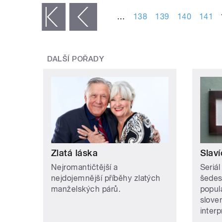
…
138
139
140
141
« první
‹ předchozí
DALŠÍ POŘADY
Zlatá láska
Slaví
Nejromantičtější a
Seriál
nejdojemnější příběhy zlatých
šedesá
manželských párů.
popul
slove
interp