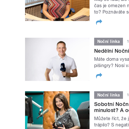
čas je omezen m
to? Poznáváte 
Noční linka
1
Nedělní Noční
Máte doma vysav
pišingry? Nosí 
Noční linka
1
Sobotní Noční 
minulost? A o
Můžete říct, že 
trápilo? S negat