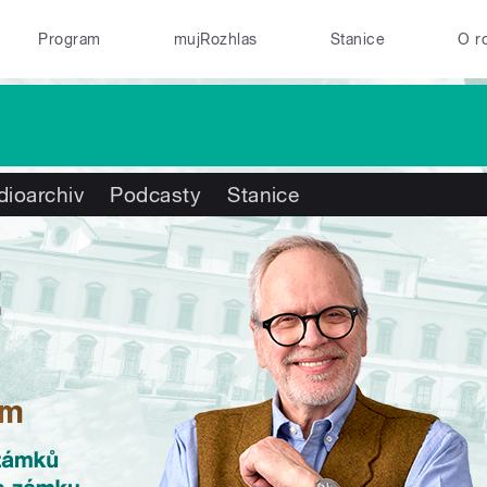
Program
mujRozhlas
Stanice
O r
dioarchiv
Podcasty
Stanice