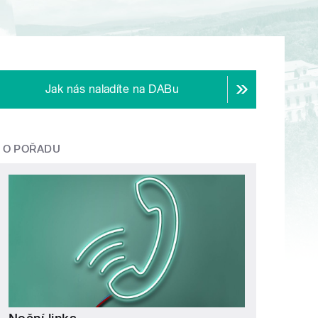
Jak nás naladíte na DABu
O POŘADU