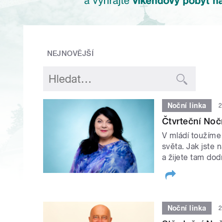
NEJNOVĚJŠÍ
Noční linka
2
Čtvrteční Noč
V mládí toužíme 
světa. Jak jste 
a žijete tam do
Noční linka
2