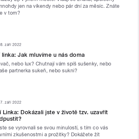
nohdy jen na víkendy nebo pár dní za měsíc. Znáte
se v tom?
8. září 2022
 linka: Jak mluvíme u nás doma
ač, nebo lux? Chutnají vám spíš sušenky, nebo
vaše partnerka sukeň, nebo sukni?
7. září 2022
Linka: Dokázali jste v životě tzv. uzavřít
dpustit?
jste se vyrovnali se svou minulostí, s tím co vás
ivními zkušenostmi a prožitky? Dokážete žít