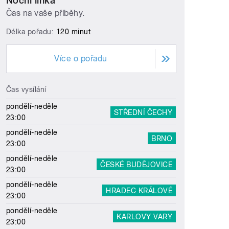
Noční linka
Čas na vaše příběhy.
Délka pořadu:
120 minut
Více o pořadu
Čas vysílání
pondělí-neděle
STŘEDNÍ ČECHY
23:00
pondělí-neděle
BRNO
23:00
pondělí-neděle
ČESKÉ BUDĚJOVICE
23:00
pondělí-neděle
HRADEC KRÁLOVÉ
23:00
pondělí-neděle
KARLOVY VARY
23:00