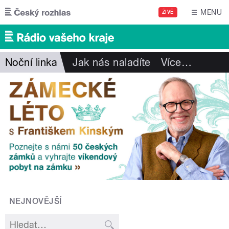
Přejít k hlavnímu obsahu
MENU
ŽIVĚ
Noční linka
Jak nás naladíte
Více
…
NEJNOVĚJŠÍ