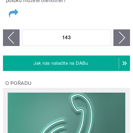
polibku můžete otěhotnět?
STRÁNKY
143
n
zí
Jak nás naladíte na DABu
O POŘADU