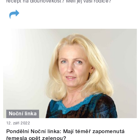
recept na dlouhověkost? Měli jej vaši rodiče?
Noční linka
12. září 2022
Pondělní Noční linka: Mají téměř zapomenutá
řemesla opět zelenou?