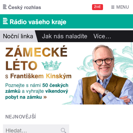
Přejít k hlavnímu obsahu
MENU
ŽIVĚ
Noční linka
Jak nás naladíte
Více
…
NEJNOVĚJŠÍ