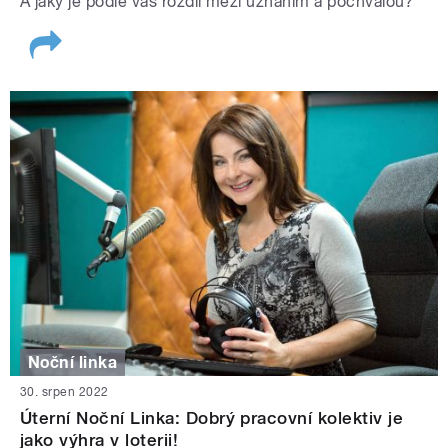
A jaký je podle vás rozdíl mezi uznáním a pochvalou?
Noční linka
30. srpen 2022
Úterní Noční Linka: Dobrý pracovní kolektiv je
jako výhra v loterii!