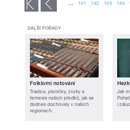
…
141
142
143
144
« první
‹ předchozí
DALŠÍ POŘADY
Folklorní notování
Hezk
Tradice, písničky, zvyky a
Jak m
řemesla našich předků, jak se
Pořad
dodnes dochovaly v našich
i zálu
regionech.