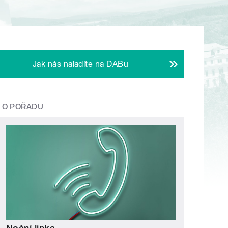
Jak nás naladíte na DABu
O POŘADU