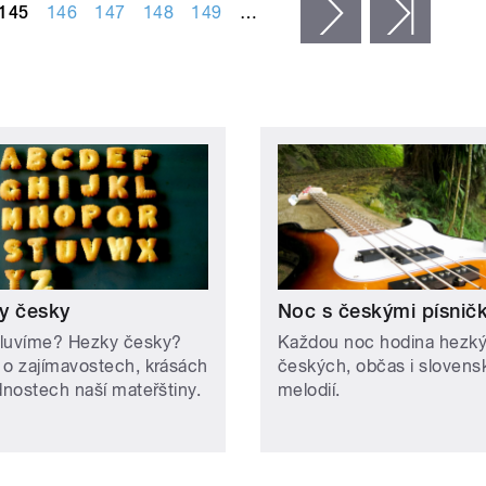
145
146
147
148
149
…
následující ›
posled
y česky
Noc s českými písnič
luvíme? Hezky česky?
Každou noc hodina hezk
 o zajímavostech, krásách
českých, občas i slovens
dnostech naší mateřštiny.
melodií.