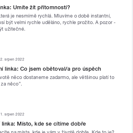
inka: Umíte žít přítomností?
terá je nesmírně rychlá. Mluvíme o době instantní,
 být velmi rychle uděláno, rychle prožito. A pozor -
t užitečné.
2. srpen 2022
í linka: Co jsem obětoval/a pro úspěch
ivotě něco dostaneme zadarmo, ale většinou platí to
 za něco”.
1. srpen 2022
 linka: Místo, kde se cítíme dobře
racíte na místa, kde je vám v životě dobře. Kde to je?