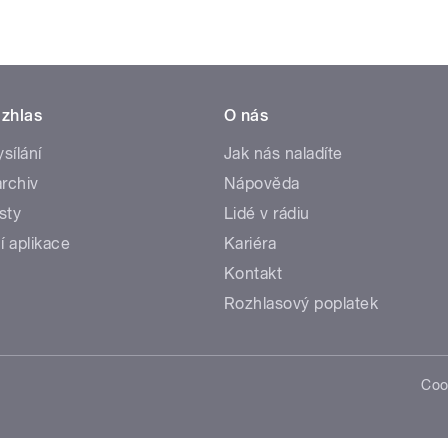
zhlas
O nás
ysílání
Jak nás naladíte
rchiv
Nápověda
sty
Lidé v rádiu
í aplikace
Kariéra
Kontakt
Rozhlasový poplatek
Coo