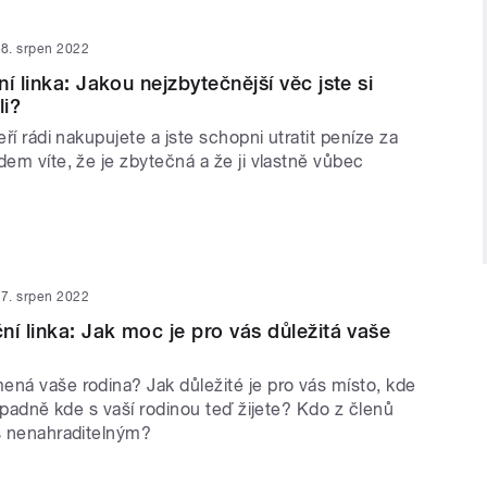
8. srpen 2022
í linka: Jakou nejzbytečnější věc jste si
li?
eří rádi nakupujete a jste schopni utratit peníze za
dem víte, že je zbytečná a že ji vlastně vůbec
7. srpen 2022
ní linka: Jak moc je pro vás důležitá vaše
ená vaše rodina? Jak důležité je pro vás místo, kde
případně kde s vaší rodinou teď žijete? Kdo z členů
ás nenahraditelným?