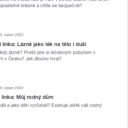
psatelně krásně a cítíte se bezpečně?
0. srpen 2022
linka: Lázně jako lék na tělo i duši
někdy lázně? Prošli jste si léčebným pobytem v
ch v Česku? Jak dlouho trval?
9. srpen 2022
 linka: Můj rodný dům
ili a jako děti vyrůstali? Existuje ještě váš rodný