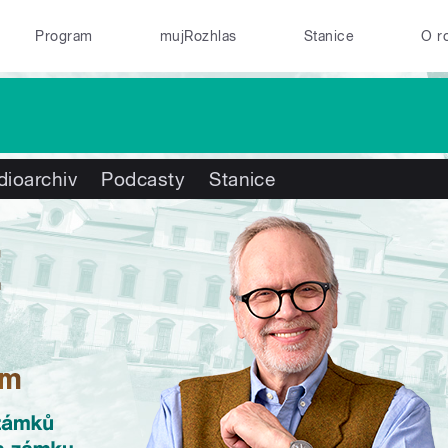
Program
mujRozhlas
Stanice
O r
dioarchiv
Podcasty
Stanice