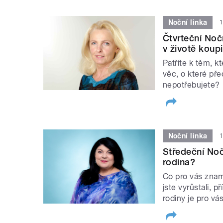
Noční linka
1
Čtvrteční Nočn
v životě koupi
Patříte k těm, kt
věc, o které pře
nepotřebujete?
Noční linka
1
Středeční Noč
rodina?
Co pro vás znam
jste vyrůstali, 
rodiny je pro v