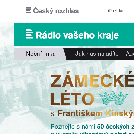
Přejít k hlavnímu obsahu
iRozhlas
Noční linka
Jak nás naladíte
Au