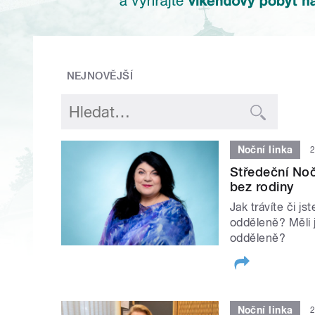
NEJNOVĚJŠÍ
Noční linka
2
Středeční Noč
bez rodiny
Jak trávíte či js
odděleně? Měli j
odděleně?
Noční linka
2