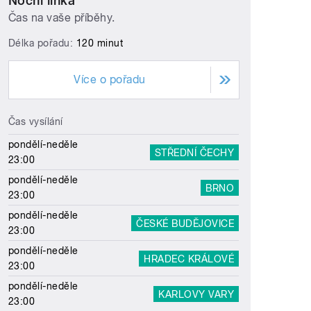
Noční linka
Čas na vaše příběhy.
Délka pořadu:
120 minut
Více o pořadu
Čas vysílání
pondělí-neděle
STŘEDNÍ ČECHY
23:00
pondělí-neděle
BRNO
23:00
pondělí-neděle
ČESKÉ BUDĚJOVICE
23:00
pondělí-neděle
HRADEC KRÁLOVÉ
23:00
pondělí-neděle
KARLOVY VARY
23:00