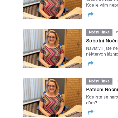
Kde je vám nepo
Noční linka
2
Sobotní Noční 
Navštívili jste 
některých lázní
Noční linka
1
Páteční Noční
Kde jste se narod
dům?