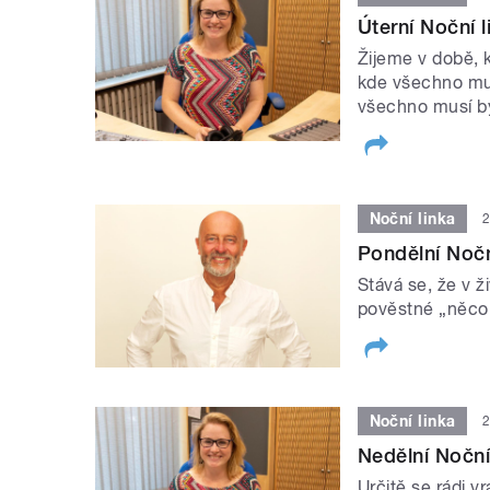
Úterní Noční l
Žijeme v době, k
kde všechno musí
všechno musí bý
Noční linka
2
Pondělní Nočn
Stává se, že v ž
pověstné „něco
Noční linka
2
Nedělní Noční
Určitě se rádi v