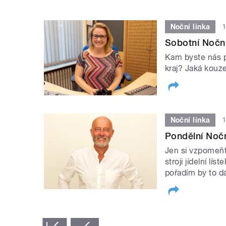
Noční linka
1
Sobotní Noční 
Kam byste nás p
kraj? Jaká kouz
Noční linka
1
Pondělní Noční
Jen si vzpomeňt
stroji jídelní l
pořadím by to dá
STRÁNKY