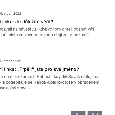
6. srpen 2022
linka: Je důležité věřit?
ozvali na návštěvu, kdybychom chtěli poznat váš
elná místa ve vašem regionu stojí za to poznat?
5. srpen 2022
 linka: „Trpěli“ jste pro své jméno?
e na mikrokomedii Bohouš, kdy Jiří Sovák datluje na
ístek a podepisuje se Randa Alois (protože v obráceném
valo jiný smysl).