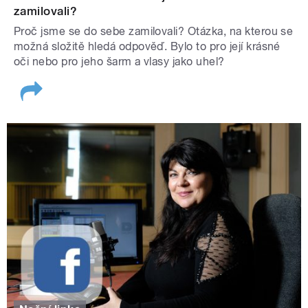
zamilovali?
Proč jsme se do sebe zamilovali? Otázka, na kterou se
možná složitě hledá odpověď. Bylo to pro její krásné
oči nebo pro jeho šarm a vlasy jako uhel?