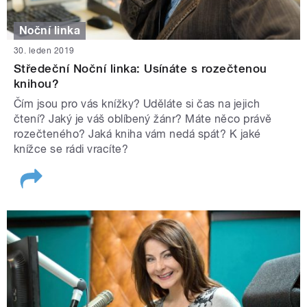
Noční linka
30. leden 2019
Středeční Noční linka: Usínáte s rozečtenou
knihou?
Čím jsou pro vás knížky? Uděláte si čas na jejich
čtení? Jaký je váš oblíbený žánr? Máte něco právě
rozečteného? Jaká kniha vám nedá spát? K jaké
knížce se rádi vracíte?