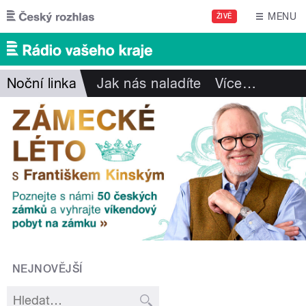
Přejít k hlavnímu obsahu
MENU
ŽIVĚ
Noční linka
Jak nás naladíte
Více
…
NEJNOVĚJŠÍ