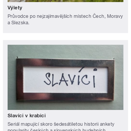
Výlety
Průvodce po nejzajímavějších místech Čech, Moravy
a Slezska.
Slavíci v krabici
Seriál mapující skoro šedesátiletou historii ankety
popularity českých a slovenských hudebních