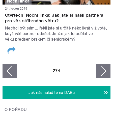
Noční linka
24. leden 2019
Čtvrteční Noční linka: Jak jste si našli partnera
pro věk stříbrného větru?
Nechci být sám... řekli jste si určitě několikrát v životě,
když váš partner odešel. Jenže jak to udělat ve
věku předseniorském či seniorském?
STRÁNKY
274
n
zí
Jak nás naladíte na DABu
O POŘADU