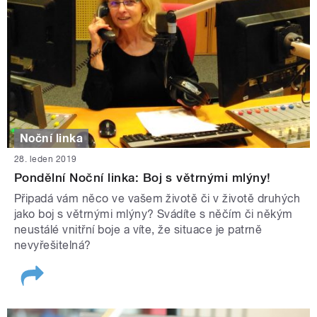
Noční linka
28. leden 2019
Pondělní Noční linka: Boj s větrnými mlýny!
Připadá vám něco ve vašem životě či v životě druhých
jako boj s větrnými mlýny? Svádíte s něčím či někým
neustálé vnitřní boje a víte, že situace je patrně
nevyřešitelná?