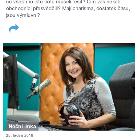
co všechno jste poté museli řešit? Čím vás nekalí
obchodníci přesvědčili? Mají charisma, dostatek času,
jsou výmluvní?
Noční linka
25. leden 2019