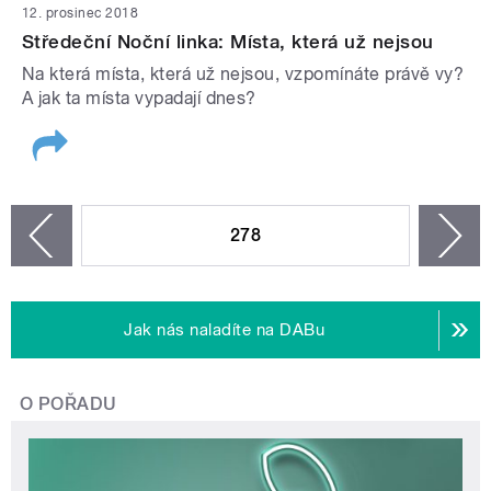
12. prosinec 2018
Středeční Noční linka: Místa, která už nejsou
Na která místa, která už nejsou, vzpomínáte právě vy?
A jak ta místa vypadají dnes?
STRÁNKY
278
n
zí
Jak nás naladíte na DABu
O POŘADU