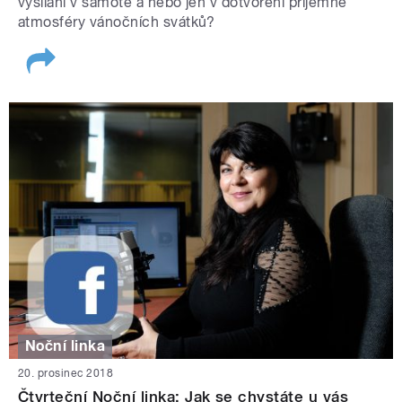
vysílání v samotě a nebo jen v dotvoření příjemné
atmosféry vánočních svátků?
Noční linka
20. prosinec 2018
Čtvrteční Noční linka: Jak se chystáte u vás