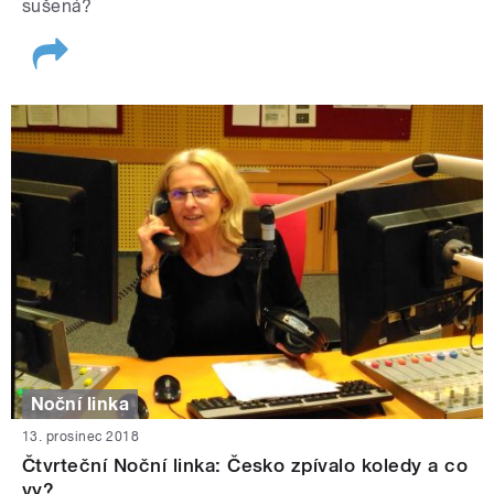
sušená?
Noční linka
13. prosinec 2018
Čtvrteční Noční linka: Česko zpívalo koledy a co
vy?