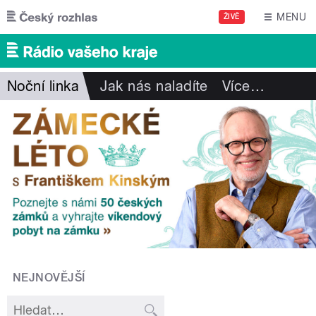
Přejít k hlavnímu obsahu
MENU
ŽIVĚ
Noční linka
Jak nás naladíte
Více
…
NEJNOVĚJŠÍ