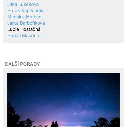
Jitka Lukešová
Borek Kapitančik
Miroslav Hruban
Jarka Barboříková
Lucie Hostačná
Honza Macoun
DALŠÍ POŘADY