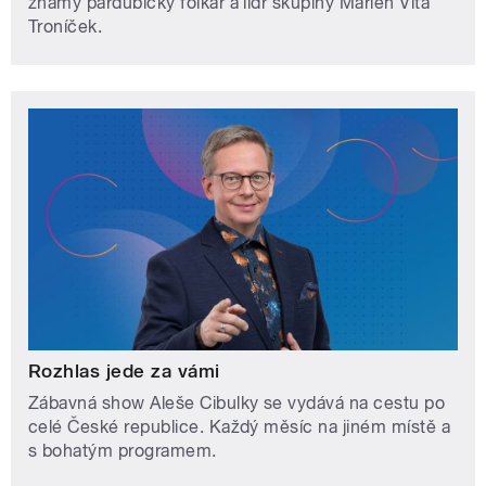
známý pardubický folkař a lídr skupiny Marien Víťa
Troníček.
Rozhlas jede za vámi
Zábavná show Aleše Cibulky se vydává na cestu po
celé České republice. Každý měsíc na jiném místě a
s bohatým programem.