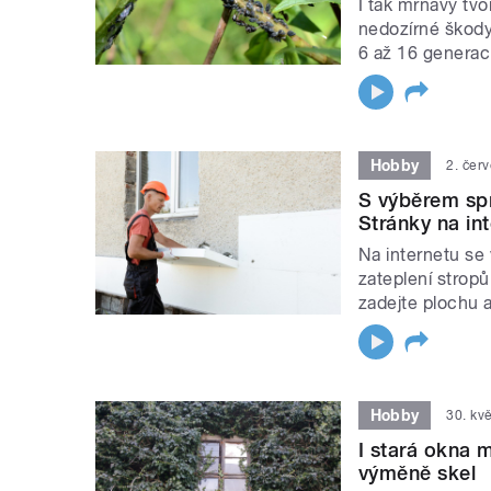
I tak mrňavý tv
nedozírné škody.
6 až 16 generací
Hobby
2. čer
S výběrem sp
Stránky na in
Na internetu se
zateplení strop
zadejte plochu a
Hobby
30. kv
I stará okna m
výměně skel