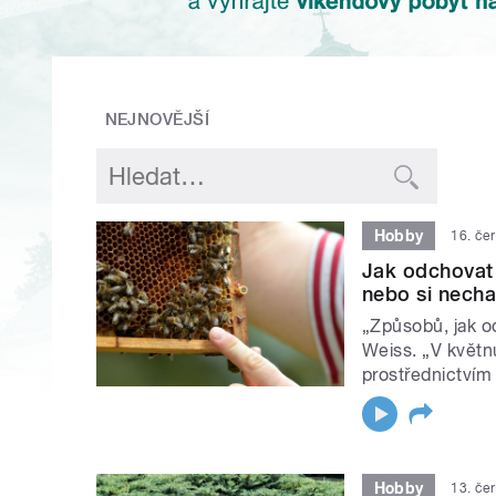
NEJNOVĚJŠÍ
Hobby
16. če
Jak odchovat 
nebo si necha
„Způsobů, jak od
Weiss. „V květnu
prostřednictvím 
Hobby
13. če