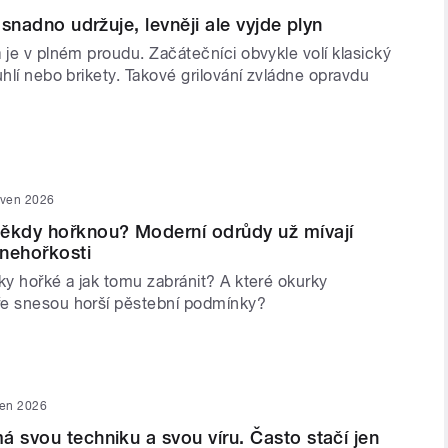
e snadno udržuje, levněji ale vyjde plyn
 je v plném proudu. Začátečníci obvykle volí klasický
uhlí nebo brikety. Takové grilování zvládne opravdu
rven 2026
ěkdy hořknou? Moderní odrůdy už mívají
nehořkosti
ky hořké a jak tomu zabránit? A které okurky
e snesou horší pěstební podmínky?
ven 2026
á svou techniku a svou víru. Často stačí jen