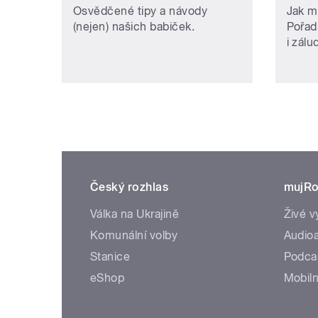
Osvědčené tipy a návody
Jak m
(nejen) našich babiček.
Pořad
i zálu
Český rozhlas
mujRo
Válka na Ukrajině
Živé v
Komunální volby
Audioa
Stanice
Podca
eShop
Mobiln