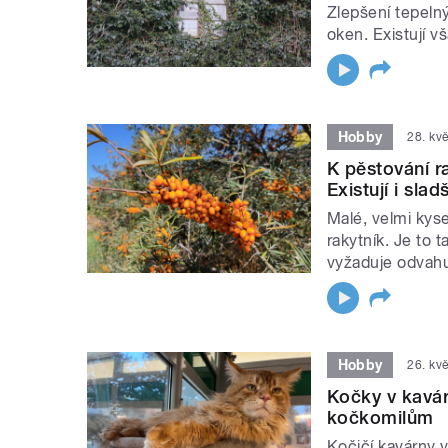
Zlepšení tepeln
oken. Existují v
Hobby
28. kv
K pěstování r
Existují i slad
Malé, velmi kyse
rakytník. Je to 
vyžaduje odvahu
Hobby
26. kv
Kočky v kavár
kočkomilům
Kočičí kavárny v