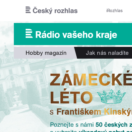
Přejít k hlavnímu obsahu
iRozhlas
Hobby magazín
Jak nás naladíte