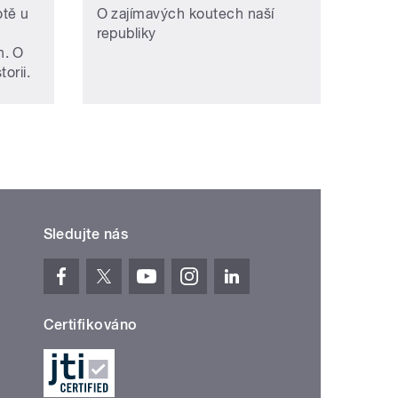
otě u
O zajímavých koutech naší
republiky
h. O
orii.
Sledujte nás
Certifikováno