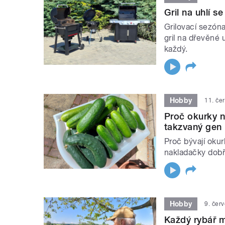
Gril na uhlí s
Grilovací sezóna
gril na dřevěné 
každý.
Hobby
11. če
Proč okurky n
takzvaný gen 
Proč bývají okur
nakladačky dobř
Hobby
9. čer
Každý rybář m