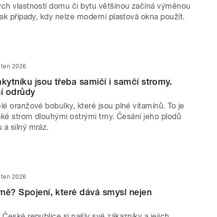
ých vlastností domu či bytu většinou začíná výměnou
šak případy, kdy nelze moderní plastová okna použít.
ěten 2026
akytníku jsou třeba samičí i samčí stromy.
ší odrůdy
lé oranžové bobulky, které jsou plné vitamínů. To je
také strom dlouhými ostrými trny. Česání jeho plodů
 a silný mráz.
ěten 2026
ně? Spojení, které dává smysl nejen
 České republice si našly své zákazníky a jejich