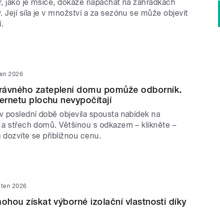
or, jako je mšice, dokáže napáchat na zahrádkách
 Její síla je v množství a za sezónu se může objevit
.
ven 2026
rávného zateplení domu pomůže odborník.
ternetu plochu nevypočítají
 v poslední době objevila spousta nabídek na
ů a střech domů. Většinou s odkazem – klikněte –
 dozvíte se přibližnou cenu.
ěten 2026
ohou získat výborné izolační vlastnosti díky