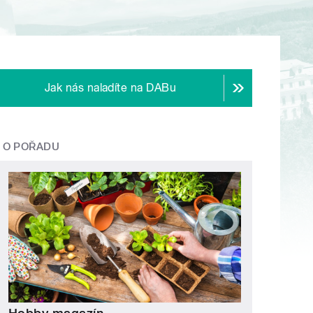
Jak nás naladíte na DABu
O POŘADU