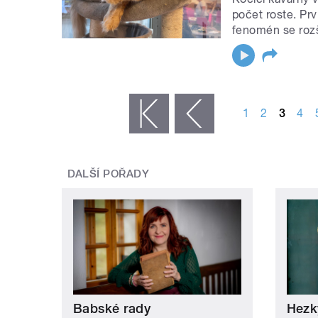
počet roste. Prv
fenomén se rozší
STRÁNKY
1
2
3
4
« první
‹ předchozí
DALŠÍ POŘADY
Babské rady
Hezk