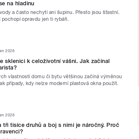
se na hladinu
vody a často nechytí ani šupinu. Přesto jsou šťastní.
i pochopí opravdu jen ti rybáři.
ven 2026
 sklenici k celoživotní vášni. Jak začínal
rista?
ých vlastností domu či bytu většinou začíná výměnou
šak případy, kdy nelze moderní plastová okna použít.
ven 2026
 tři tisíce druhů a boj s nimi je náročný. Proč
mravenci?