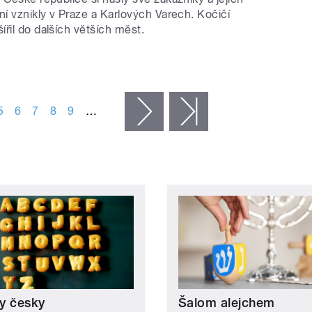
ní vznikly v Praze a Karlových Varech. Kočičí
řil do dalších větších měst.
5
6
7
8
9
…
následující ›
poslední »
y česky
Šalom alejchem