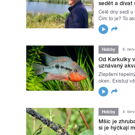
sedět a dívat 
Celé dny sedí u 
Čím to je? To as
Hobby
6. čer
Od Karkulky ve
uznávaný akva
Zlepšení tepeln
oken. Existují v
Hobby
4. čer
Mšic je zhruba
si je hýčkají 