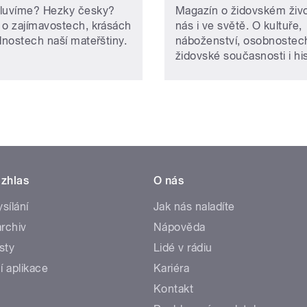
luvíme? Hezky česky?
Magazín o židovském živ
 o zajímavostech, krásách
nás i ve světě. O kultuře,
dnostech naší mateřštiny.
náboženství, osobnostec
židovské současnosti i hist
zhlas
O nás
ysílání
Jak nás naladíte
rchiv
Nápověda
sty
Lidé v rádiu
í aplikace
Kariéra
Kontakt