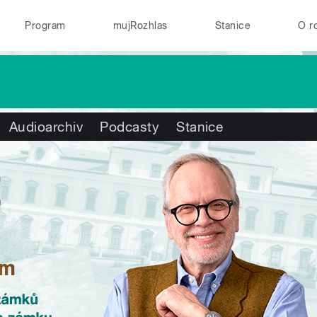
Program
mujRozhlas
Stanice
O r
Audioarchiv
Podcasty
Stanice