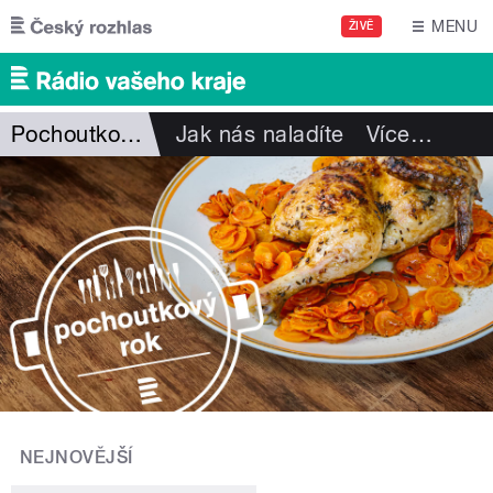
Přejít k hlavnímu obsahu
MENU
ŽIVĚ
Pochoutkový rok
Jak nás naladíte
Více
…
NEJNOVĚJŠÍ