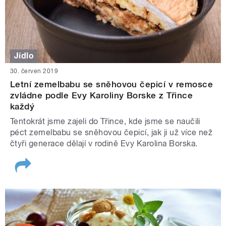
Jídlo
30. červen 2019
Letní zemelbabu se sněhovou čepicí v remosce
zvládne podle Evy Karoliny Borske z Třince
každý
Tentokrát jsme zajeli do Třince, kde jsme se naučili
péct zemelbabu se sněhovou čepicí, jak ji už více než
čtyři generace dělají v rodině Evy Karolina Borska.