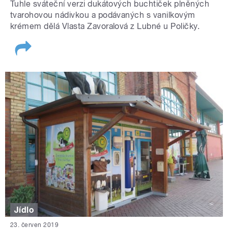
Tuhle sváteční verzi dukátových buchtiček plněných
tvarohovou nádivkou a podávaných s vanilkovým
krémem dělá Vlasta Zavoralová z Lubné u Poličky.
Jídlo
23. červen 2019