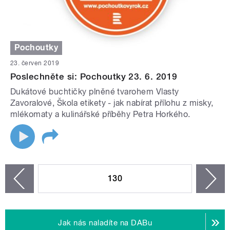
Pochoutky
23. červen 2019
Poslechněte si: Pochoutky 23. 6. 2019
Dukátové buchtičky plněné tvarohem Vlasty
Zavoralové, Škola etikety - jak nabírat přílohu z misky,
mlékomaty a kulinářské příběhy Petra Horkého.
STRÁNKY
130
n
zí
Jak nás naladíte na DABu