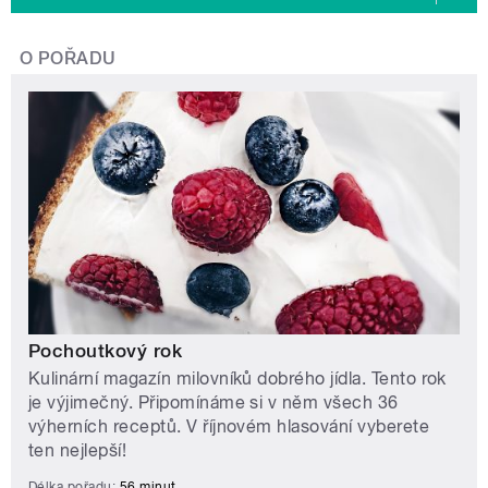
O POŘADU
Pochoutkový rok
Kulinární magazín milovníků dobrého jídla. Tento rok
je výjimečný. Připomínáme si v něm všech 36
výherních receptů. V říjnovém hlasování vyberete
ten nejlepší!
Délka pořadu:
56 minut