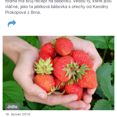
rodina má svůj recept na bábovku. Vedou ty, které jsou
vláčné, jako ta jablková bábovka s ořechy od Karolíny
Prokopové z Brna.
Jídlo
16. červen 2019