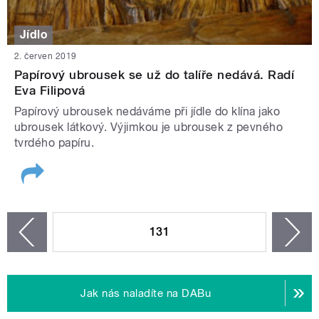
Jídlo
2. červen 2019
Papírový ubrousek se už do talíře nedává. Radí
Eva Filipová
Papírový ubrousek nedáváme při jídle do klína jako
ubrousek látkový. Výjimkou je ubrousek z pevného
tvrdého papíru.
STRÁNKY
131
n
zí
Jak nás naladíte na DABu