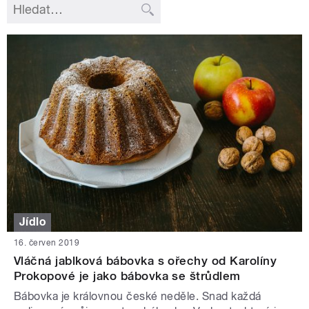
Jídlo
16. červen 2019
Vláčná jablková bábovka s ořechy od Karolíny
Prokopové je jako bábovka se štrůdlem
Bábovka je královnou české neděle. Snad každá