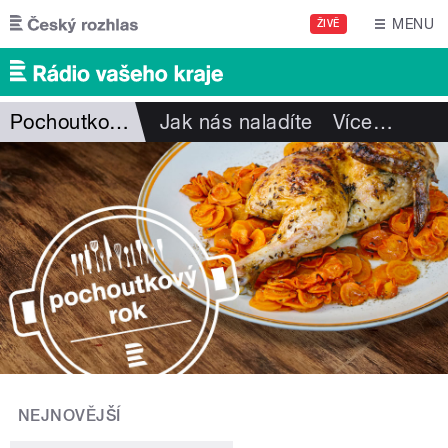
Přejít k hlavnímu obsahu
MENU
ŽIVĚ
Pochoutkový rok
Jak nás naladíte
Více
…
NEJNOVĚJŠÍ