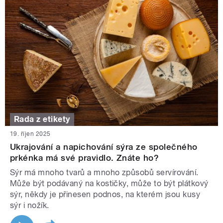
Rada z etikety
19. říjen 2025
Ukrajování a napichování sýra ze společného
prkénka má své pravidlo. Znáte ho?
Sýr má mnoho tvarů a mnoho způsobů servírování.
Může být podávaný na kostičky, může to být plátkový
sýr, někdy je přinesen podnos, na kterém jsou kusy
sýr i nožík.