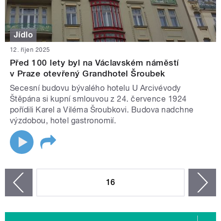
Jídlo
12. říjen 2025
Před 100 lety byl na Václavském náměstí
v Praze otevřený Grandhotel Šroubek
Secesní budovu bývalého hotelu U Arcivévody
Štěpána si kupní smlouvou z 24. července 1924
pořídili Karel a Viléma Šroubkovi. Budova nadchne
výzdobou, hotel gastronomií.
STRÁNKY
16
n
zí