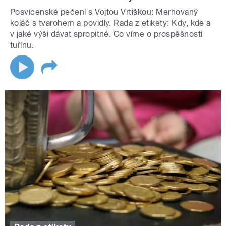
Posvícenské pečení s Vojtou Vrtiškou: Merhovaný
koláč s tvarohem a povidly. Rada z etikety: Kdy, kde a
v jaké výši dávat spropitné. Co víme o prospěšnosti
tuřínu.