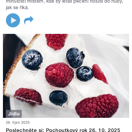
minulosti místem, kde by létali pečení holubi do huby,
jak se říká.
Jídlo
26. říjen 2025
Poslechněte si: Pochoutkový rok 26. 10. 2025