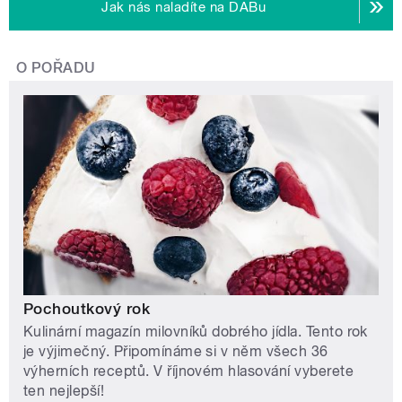
Jak nás naladíte na DABu
O POŘADU
Pochoutkový rok
Kulinární magazín milovníků dobrého jídla. Tento rok
je výjimečný. Připomínáme si v něm všech 36
výherních receptů. V říjnovém hlasování vyberete
ten nejlepší!