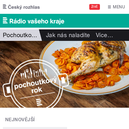
Přejít k hlavnímu obsahu
MENU
ŽIVĚ
Pochoutkový rok
Jak nás naladíte
Více
…
NEJNOVĚJŠÍ