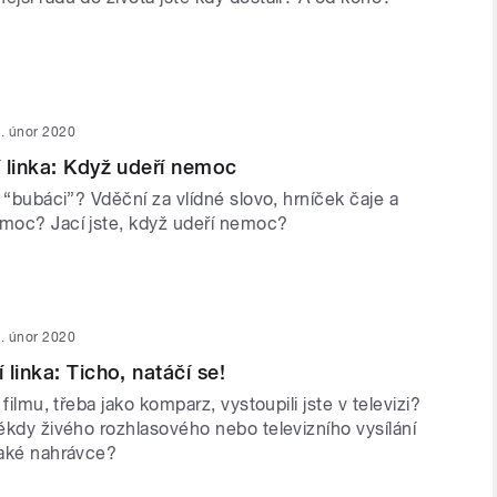
. únor 2020
 linka: Když udeří nemoc
 a “bubáci”? Vděční za vlídné slovo, hrníček čaje a
omoc? Jací jste, když udeří nemoc?
. únor 2020
linka: Ticho, natáčí se!
e filmu, třeba jako komparz, vystoupili jste v televizi?
někdy živého rozhlasového nebo televizního vysílání
jaké nahrávce?