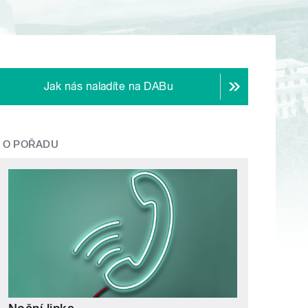
Jak nás naladíte na DABu
O POŘADU