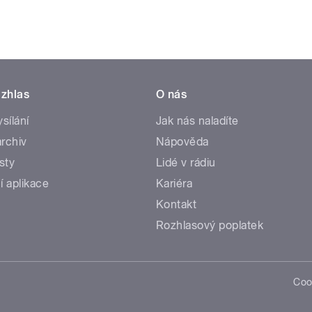
zhlas
O nás
ysílání
Jak nás naladíte
rchiv
Nápověda
sty
Lidé v rádiu
í aplikace
Kariéra
Kontakt
Rozhlasový poplatek
Coo