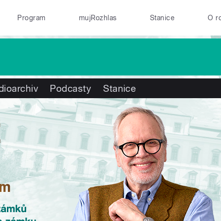
Program
mujRozhlas
Stanice
O r
dioarchiv
Podcasty
Stanice