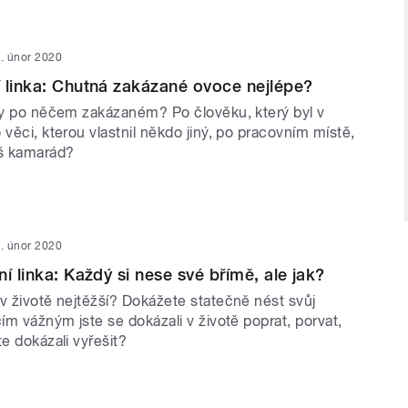
. únor 2020
 linka: Chutná zakázané ovoce nejlépe?
kdy po něčem zakázaném? Po člověku, který byl v
 věci, kterou vlastnil někdo jiný, po pracovním místě,
áš kamarád?
. únor 2020
í linka: Každý si nese své břímě, ale jak?
v životě nejtěžší? Dokážete statečně nést svůj
čím vážným jste se dokázali v životě poprat, porvat,
te dokázali vyřešit?