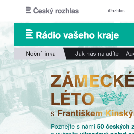
Přejít k hlavnímu obsahu
iRozhlas
Noční linka
Jak nás naladíte
Au