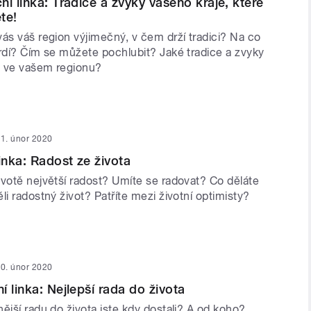
í linka: Tradice a zvyky vašeho kraje, které
te!
ás váš region výjimečný, v čem drží tradici? Na co
hrdí? Čím se můžete pochlubit? Jaké tradice a zvyky
e ve vašem regionu?
1. únor 2020
inka: Radost ze života
ivotě největší radost? Umíte se radovat? Co děláte
li radostný život? Patříte mezi životní optimisty?
0. únor 2020
 linka: Nejlepší rada do života
ější radu do života jste kdy dostali? A od koho?