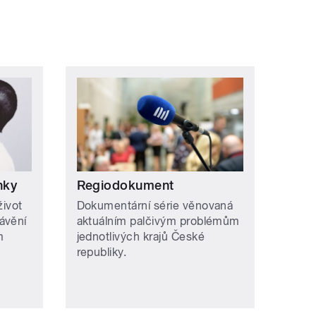
nky
Regiodokument
život
Dokumentární série věnovaná
ávění
aktuálním palčivým problémům
m
jednotlivých krajů České
republiky.