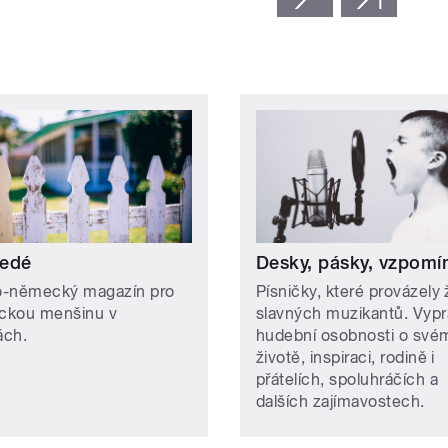
edé
Desky, pásky, vzpomí
-německý magazín pro
Písničky, které provázely 
ckou menšinu v
slavných muzikantů. Vypr
ách.
hudební osobnosti o své
životě, inspiraci, rodině i
přátelích, spoluhráčích a
dalších zajímavostech.