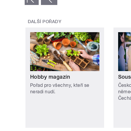
DALŠÍ POŘADY
Hobby magazín
Sous
Pořad pro všechny, kteří se
Česko
neradi nudí.
něme
Čech