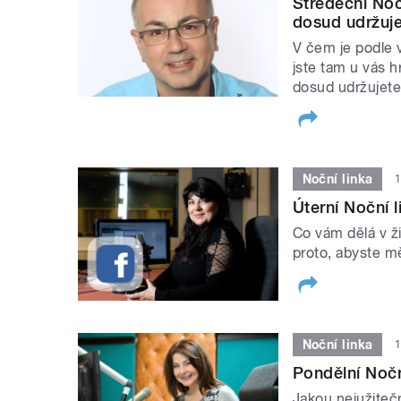
Středeční Nočn
dosud udržuje
V čem je podle v
jste tam u vás 
dosud udržujet
Noční linka
1
Úterní Noční l
Co vám dělá v ž
proto, abyste mě
Noční linka
1
Pondělní Noční
Jakou nejužitečn