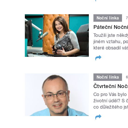
Noční linka
7
Páteční Noční
Toužili jste ně
jiném vztahu, po
které obsadil v
Noční linka
6
Čtvrteční Nočn
Co pro Vás bylo 
životní úděl? S 
co důležitého js