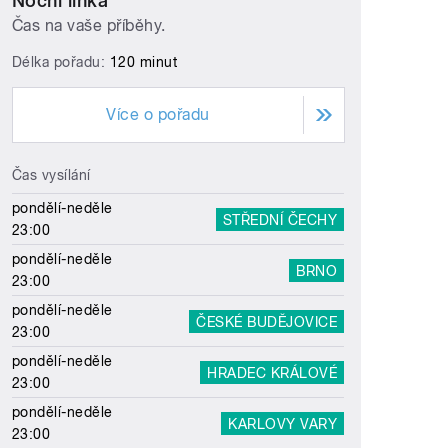
Noční linka
Čas na vaše příběhy.
Délka pořadu:
120 minut
Více o pořadu
Čas vysílání
pondělí-neděle
STŘEDNÍ ČECHY
23:00
pondělí-neděle
BRNO
23:00
pondělí-neděle
ČESKÉ BUDĚJOVICE
23:00
pondělí-neděle
HRADEC KRÁLOVÉ
23:00
pondělí-neděle
KARLOVY VARY
23:00