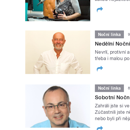
Noční linka
9
Nedělní Noční
Nevrlí, protivní
třeba i malou p
Noční linka
8
Sobotní Noční 
Zahráli jste si v
Zúčastnili jste 
nebo byli při ně