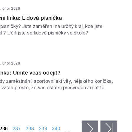
. únor 2020
ní linka: Lidová písnička
 písničky? Jste zaměřeni na určitý kraj, kde jste
li? Učili jste se lidové písničky ve škole?
. únor 2020
inka: Umíte včas odejít?
kdy zaměstnání, sportovní aktivity, nějakého koníčka,
vztah přesto, že vás ostatní přesvědčovali ať to
236
237
238
239
240
…
následující ›
posled