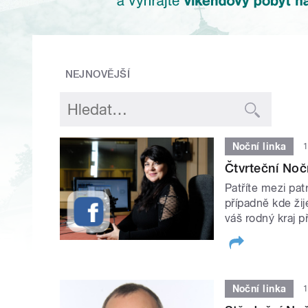
NEJNOVĚJŠÍ
Noční linka
1
Čtvrteční Nočn
Patříte mezi patr
případně kde žij
váš rodný kraj 
Noční linka
1