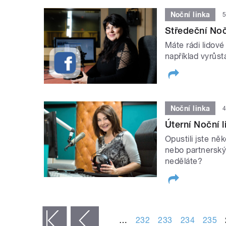
Noční linka
5
Středeční Noč
Máte rádi lidové
například vyrůsta
Noční linka
4
Úterní Noční l
Opustili jste ně
nebo partnerský 
neděláte?
STRÁNKY
…
232
233
234
235
« první
‹ předchozí