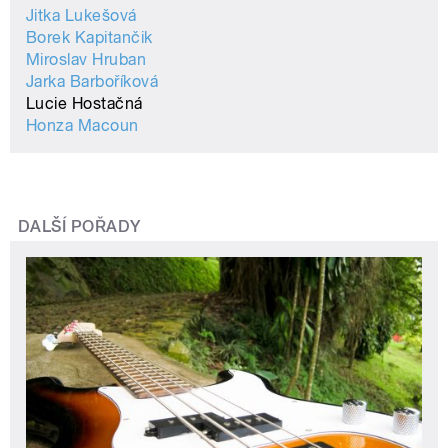
Jitka Lukešová
Borek Kapitančik
Miroslav Hruban
Jarka Barboříková
Lucie Hostačná
Honza Macoun
DALŠÍ POŘADY