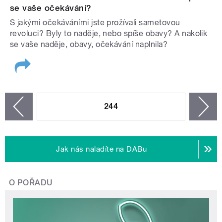
se vaše očekávání?
S jakými očekáváními jste prožívali sametovou
revoluci? Byly to naděje, nebo spíše obavy? A nakolik
se vaše naděje, obavy, očekávání naplnila?
STRÁNKY
244
n
zí
Jak nás naladíte na DABu
O POŘADU