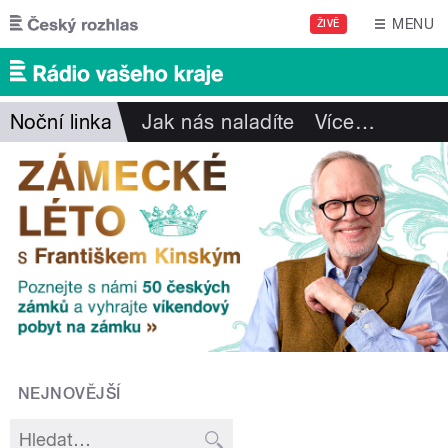
Přejít k hlavnímu obsahu
MENU
ŽIVĚ
Noční linka
Jak nás naladíte
Více
…
NEJNOVĚJŠÍ