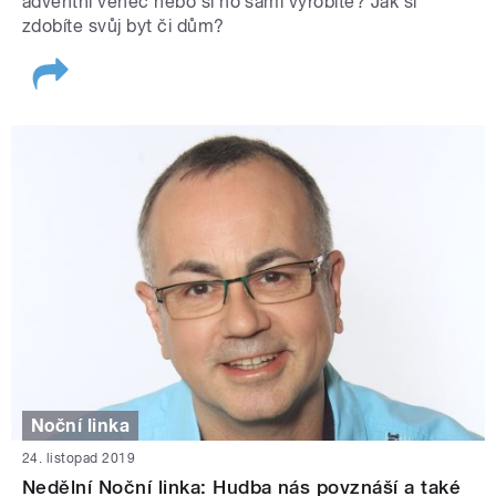
adventní věnec nebo si ho sami vyrobíte? Jak si
zdobíte svůj byt či dům?
Noční linka
24. listopad 2019
Nedělní Noční linka: Hudba nás povznáší a také