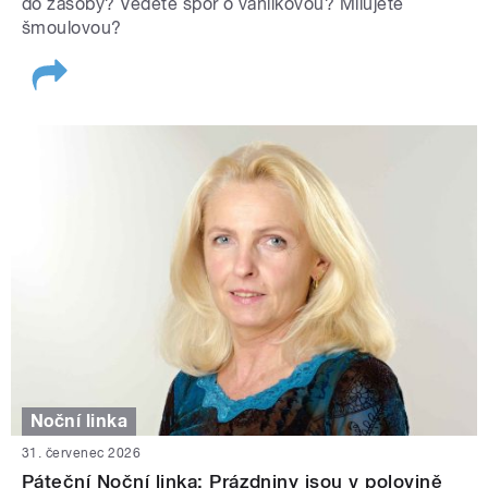
do zásoby? Vedete spor o vanilkovou? Milujete
šmoulovou?
Noční linka
31. červenec 2026
Páteční Noční linka: Prázdniny jsou v polovině