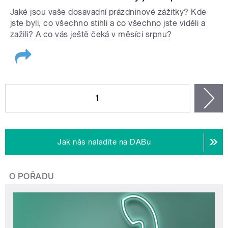
Jaké jsou vaše dosavadní prázdninové zážitky? Kde
jste byli, co všechno stihli a co všechno jste viděli a
zažili? A co vás ještě čeká v měsíci srpnu?
STRÁNKY
1
n
Jak nás naladíte na DABu
O POŘADU