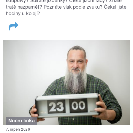
soupravy? Sbíráte jízdenky? Čtete jízdní řády? Znáte
tratě nazpaměť? Poznáte vlak podle zvuku? Čekali jste
hodiny u kolejí?
Noční linka
7. srpen 2026