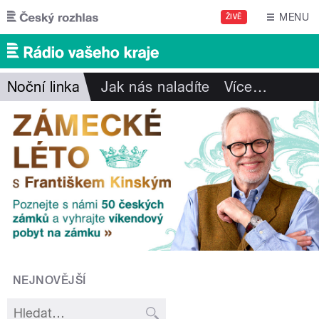
Přejít k hlavnímu obsahu
MENU
ŽIVĚ
Noční linka
Jak nás naladíte
Více
…
NEJNOVĚJŠÍ