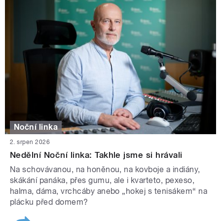
Noční linka
2. srpen 2026
Nedělní Noční linka: Takhle jsme si hrávali
Na schovávanou, na honěnou, na kovboje a indiány,
skákání panáka, přes gumu, ale i kvarteto, pexeso,
halma, dáma, vrchcáby anebo „hokej s tenisákem“ na
plácku před domem?