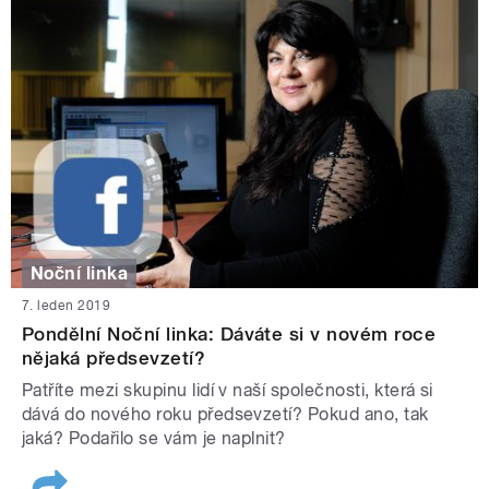
Noční linka
7. leden 2019
Pondělní Noční linka: Dáváte si v novém roce
nějaká předsevzetí?
Patříte mezi skupinu lidí v naší společnosti, která si
dává do nového roku předsevzetí? Pokud ano, tak
jaká? Podařilo se vám je naplnit?