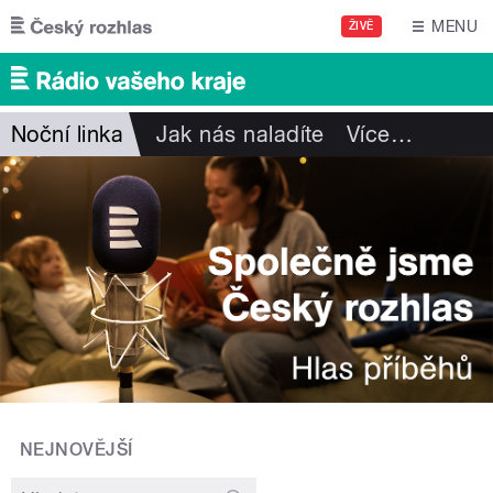
Přejít k hlavnímu obsahu
MENU
ŽIVĚ
Noční linka
Jak nás naladíte
Více
…
NEJNOVĚJŠÍ