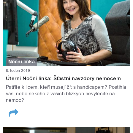
Noční linka
8. leden 2019
Úterní Noční linka: Šťastni navzdory nemocem
Patříte k lidem, kteří musejí žít s handicapem? Postihla
vás, nebo někoho z vašich blízkých nevyléčitelná
nemoc?