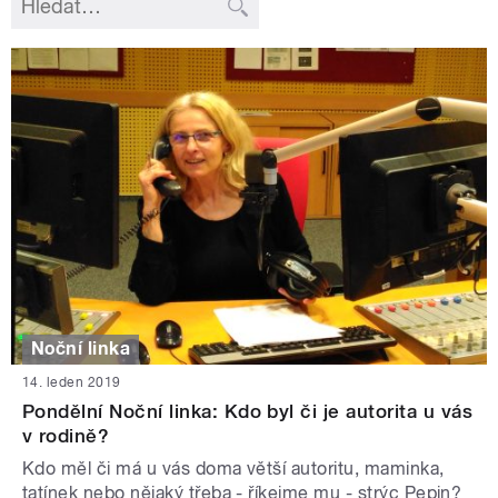
Noční linka
14. leden 2019
Pondělní Noční linka: Kdo byl či je autorita u vás
v rodině?
Kdo měl či má u vás doma větší autoritu, maminka,
tatínek nebo nějaký třeba - říkejme mu - strýc Pepin?