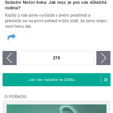
Sobotní Noční linka: Jak moc je pro vás důležitá
rodina?
Každý z nás jsme vyrůstali v jiném prostředí a
přestože se na první pohled může zdát, že jsme stejní,
není tomu tak.
STRÁNKY
276
n
zí
Jak nás naladíte na DABu
O POŘADU