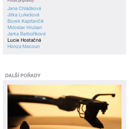
Pořad připravují
Jana Chládková
Jitka Lukešová
Borek Kapitančik
Miroslav Hruban
Jarka Barboříková
Lucie Hostačná
Honza Macoun
DALŠÍ POŘADY