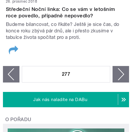
26. prosinec 2018
Středeční Noční linka: Co se vám v letošním
roce povedlo, případně nepovedlo?
Budeme bilancovat, co říkáte? Ještě je sice čas, do
konce roku zbývá pár dnů, ale i přesto zkusíme v
tabulce života spočítat pro a proti.
STRÁNKY
277
n
zí
Jak nás naladíte na DABu
O POŘADU