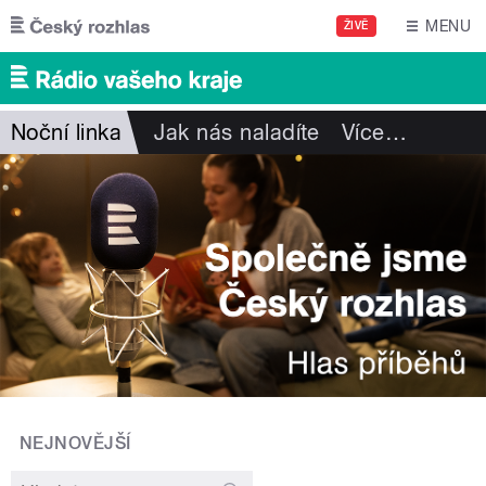
Přejít k hlavnímu obsahu
MENU
ŽIVĚ
Noční linka
Jak nás naladíte
Více
…
NEJNOVĚJŠÍ