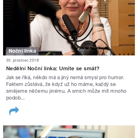
Noční linka
30. prosinec 2018
Nedělní Noční linka: Umíte se smát?
Jak se říká, někdo má a jiný nemá smysl pro humor.
Faktem zůstává, že když už ho máme, každý se
smějeme něčemu jinému. A smích může mít mnoho
podob...