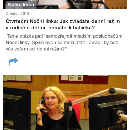
Noční linka
3. leden 2019
Čtvrteční Noční linka: Jak zvládáte denní režim
v rodině s dětmi, nemáte-li babičku?
Tahle otázka patří samozřejmě mladším posluchačům
Noční linky. Spíše bych se měla ptát: „Zvládli by bez
vás vaši mladí denní režim?“