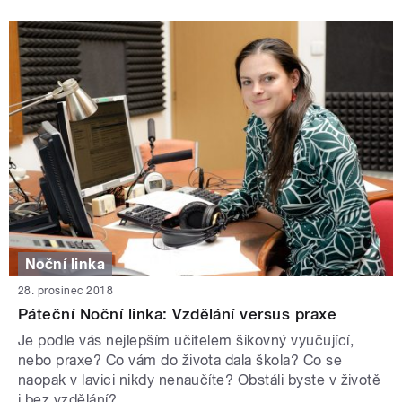
Noční linka
28. prosinec 2018
Páteční Noční linka: Vzdělání versus praxe
Je podle vás nejlepším učitelem šikovný vyučující,
nebo praxe? Co vám do života dala škola? Co se
naopak v lavici nikdy nenaučíte? Obstáli byste v životě
i bez vzdělání?