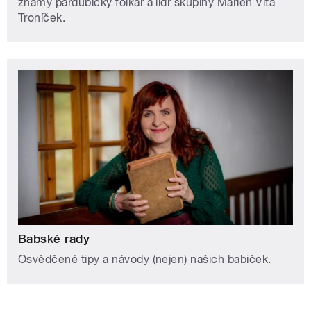
známý pardubický folkař a lídr skupiny Marien Víťa
Troníček.
Babské rady
Osvědčené tipy a návody (nejen) našich babiček.